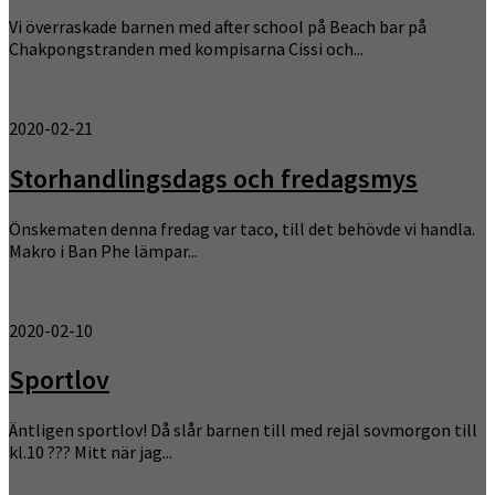
Vi överraskade barnen med after school på Beach bar på
Chakpongstranden med kompisarna Cissi och...
2020-02-21
Storhandlingsdags och fredagsmys
Önskematen denna fredag var taco, till det behövde vi handla.
Makro i Ban Phe lämpar...
2020-02-10
Sportlov
Äntligen sportlov! Då slår barnen till med rejäl sovmorgon till
kl.10 ??? Mitt när jag...