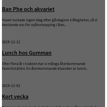
Ban Phe och akvariet
Havet lockade ingen idag efter gårdagens tråkigheter, så vi
bestämde oss för nyårsshopping i Ban...
2019-12-12
Lunch hos Gumman
Efter flera år i trakten har vi många återkommande
favoritställen. En återkommande klassiker är lunch...
2019-12-02
Kort vecka