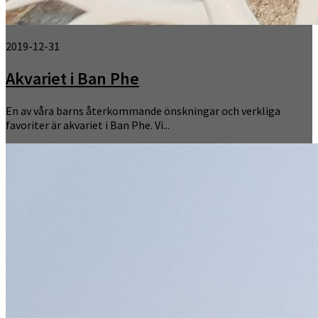
2019-12-31
Akvariet i Ban Phe
En av våra barns återkommande önskningar och verkliga
favoriter är akvariet i Ban Phe. Vi...