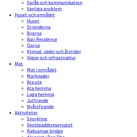
Språk och kommunikation
Vanliga problem
Huset och området
Huset
Stränderna
Byarna
Bali Residence
Öarna
Klimat, väder och årstider
Vägar och infrastruktur
Mat
Mat i området
Marknader
Äta ute
Äta hemma
Laga hemma
Julfirande
Nyårsfirande
Aktiviteter
Snorkling
Sköldpaddsreservatet
Raksamae bridge