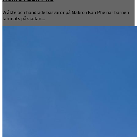
Vi åkte och handlade basvaror på Makro i Ban Phe när barnen
lämnats på skolan....