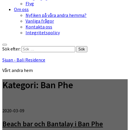
Flyg
Om oss
Nyfiken på våra andra hemma?
Vanliga frågor
Kontakta oss
Integritetspolicy
Sök efter:
Sjuan - Bali Residence
Vårt andra hem
Kategori:
Ban Phe
2020-03-09
Beach bar och Bantalay i Ban Phe