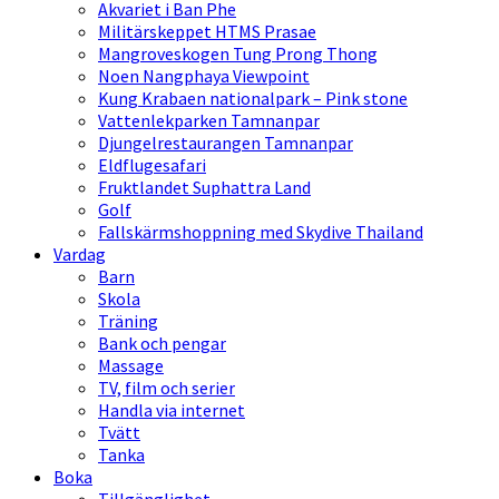
Akvariet i Ban Phe
Militärskeppet HTMS Prasae
Mangroveskogen Tung Prong Thong
Noen Nangphaya Viewpoint
Kung Krabaen nationalpark – Pink stone
Vattenlekparken Tamnanpar
Djungelrestaurangen Tamnanpar
Eldflugesafari
Fruktlandet Suphattra Land
Golf
Fallskärmshoppning med Skydive Thailand
Vardag
Barn
Skola
Träning
Bank och pengar
Massage
TV, film och serier
Handla via internet
Tvätt
Tanka
Boka