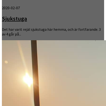
2020-02-07
Sjukstuga
Det har varit rejäl sjukstuga här hemma, och är fortfarande. 3
av 4 går på...