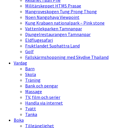
Akvariet i Ban Phe
Militärskeppet HTMS Prasae
Mangroveskogen Tung Prong Thong
Noen Nangphaya Viewpoint
Kung Krabaen nationalpark – Pink stone
Vattenlekparken Tamnanpar
Djungelrestaurangen Tamnanpar
Eldflugesafari
Fruktlandet Suphattra Land
Golf
Fallskärmshoppning med Skydive Thailand
Vardag
Barn
Skola
Träning
Bank och pengar
Massage
TV, film och serier
Handla via internet
Tvätt
Tanka
Boka
Tillgänglighet