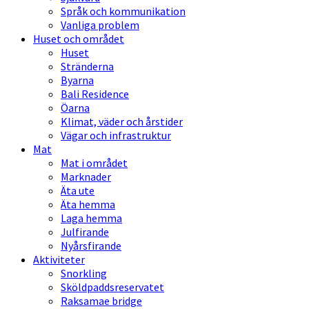
Språk och kommunikation
Vanliga problem
Huset och området
Huset
Stränderna
Byarna
Bali Residence
Öarna
Klimat, väder och årstider
Vägar och infrastruktur
Mat
Mat i området
Marknader
Äta ute
Äta hemma
Laga hemma
Julfirande
Nyårsfirande
Aktiviteter
Snorkling
Sköldpaddsreservatet
Raksamae bridge