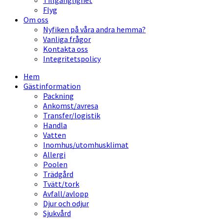
Tillgänglighet
Flyg
Om oss
Nyfiken på våra andra hemma?
Vanliga frågor
Kontakta oss
Integritetspolicy
Hem
Gästinformation
Packning
Ankomst/avresa
Transfer/logistik
Handla
Vatten
Inomhus/utomhusklimat
Allergi
Poolen
Trädgård
Tvätt/tork
Avfall/avlopp
Djur och odjur
Sjukvård