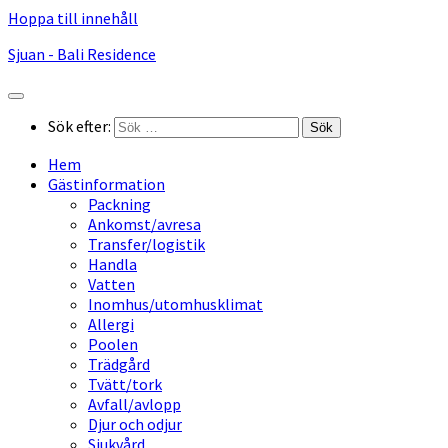
Hoppa till innehåll
Sjuan - Bali Residence
Sök efter:
Hem
Gästinformation
Packning
Ankomst/avresa
Transfer/logistik
Handla
Vatten
Inomhus/utomhusklimat
Allergi
Poolen
Trädgård
Tvätt/tork
Avfall/avlopp
Djur och odjur
Sjukvård