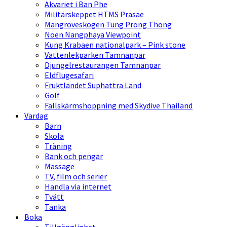
Akvariet i Ban Phe
Militärskeppet HTMS Prasae
Mangroveskogen Tung Prong Thong
Noen Nangphaya Viewpoint
Kung Krabaen nationalpark – Pink stone
Vattenlekparken Tamnanpar
Djungelrestaurangen Tamnanpar
Eldflugesafari
Fruktlandet Suphattra Land
Golf
Fallskärmshoppning med Skydive Thailand
Vardag
Barn
Skola
Träning
Bank och pengar
Massage
TV, film och serier
Handla via internet
Tvätt
Tanka
Boka