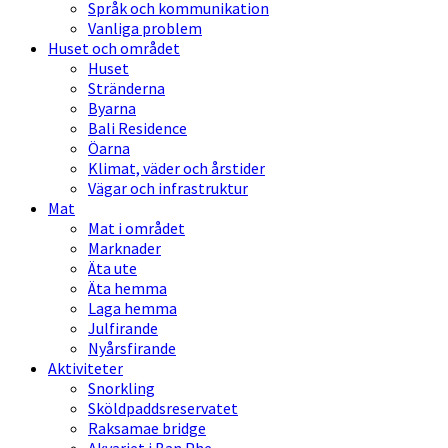
Språk och kommunikation
Vanliga problem
Huset och området
Huset
Stränderna
Byarna
Bali Residence
Öarna
Klimat, väder och årstider
Vägar och infrastruktur
Mat
Mat i området
Marknader
Äta ute
Äta hemma
Laga hemma
Julfirande
Nyårsfirande
Aktiviteter
Snorkling
Sköldpaddsreservatet
Raksamae bridge