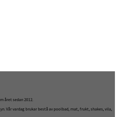
om året sedan 2012.
yn. Vår vardag brukar bestå av poolbad, mat, frukt, shakes, vila,