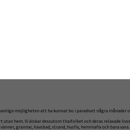
ovanliga möjligheten att ha kunnat bo i paradiset några månader 
ort utan hem. Vi älskar dessutom thaifolket och deras relaxade livss
änner, grannar, havsbad, strand, husfix, hemmafix och bara vara.