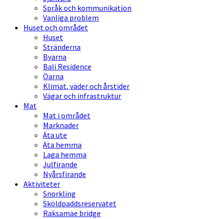
Språk och kommunikation
Vanliga problem
Huset och området
Huset
Stränderna
Byarna
Bali Residence
Öarna
Klimat, väder och årstider
Vägar och infrastruktur
Mat
Mat i området
Marknader
Äta ute
Äta hemma
Laga hemma
Julfirande
Nyårsfirande
Aktiviteter
Snorkling
Sköldpaddsreservatet
Raksamae bridge