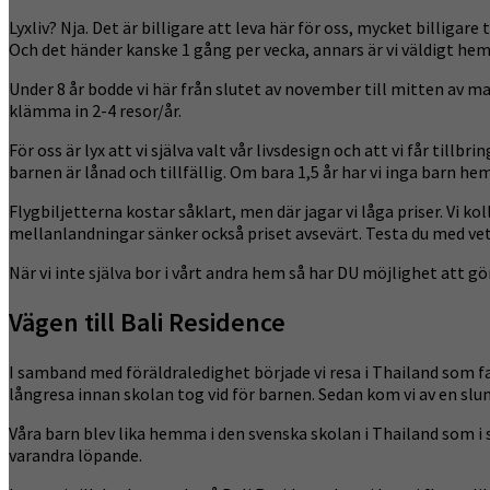
Lyxliv? Nja. Det är billigare att leva här för oss, mycket billigar
Och det händer kanske 1 gång per vecka, annars är vi väldigt h
Under 8 år bodde vi här från slutet av november till mitten av ma
klämma in 2-4 resor/år.
För oss är lyx att vi själva valt vår livsdesign och att vi får ti
barnen är lånad och tillfällig. Om bara 1,5 år har vi inga barn 
Flygbiljetterna kostar såklart, men där jagar vi låga priser. Vi
mellanlandningar sänker också priset avsevärt. Testa du med vet
När vi inte själva bor i vårt andra hem så har DU möjlighet att gö
Vägen till Bali Residence
I samband med föräldraledighet började vi resa i Thailand som fa
långresa innan skolan tog vid för barnen. Sedan kom vi av en sl
Våra barn blev lika hemma i den svenska skolan i Thailand som i
varandra löpande.