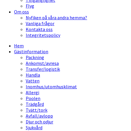
Tillgänglighet
Flyg
Om oss
Nyfiken på våra andra hemma?
Vanliga frågor
Kontakta oss
Integritetspolicy
Hem
Gästinformation
Packning
Ankomst/avresa
Transfer/logistik
Handla
Vatten
Inomhus/utomhusklimat
Allergi
Poolen
Trädgård
Tvätt/tork
Avfall/avlopp
Djur och odjur
Sjukvård