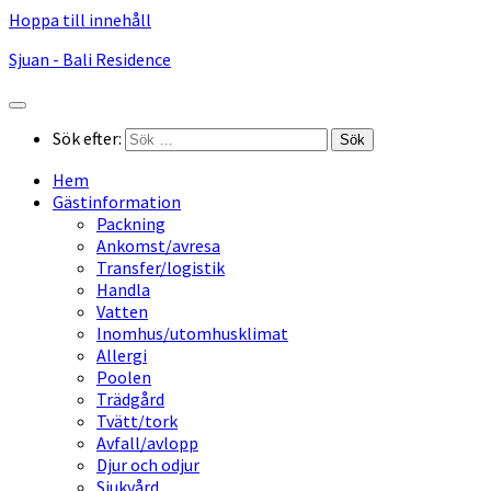
Hoppa till innehåll
Sjuan - Bali Residence
Sök efter:
Hem
Gästinformation
Packning
Ankomst/avresa
Transfer/logistik
Handla
Vatten
Inomhus/utomhusklimat
Allergi
Poolen
Trädgård
Tvätt/tork
Avfall/avlopp
Djur och odjur
Sjukvård