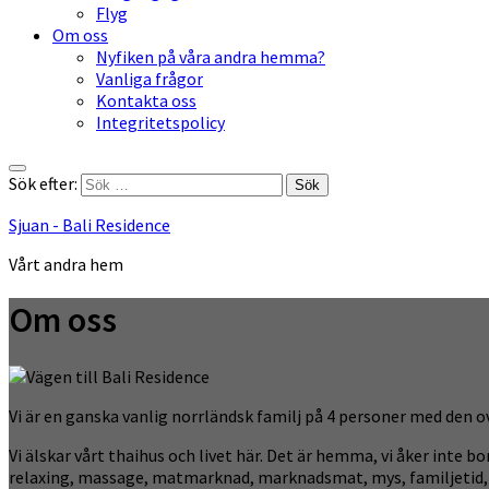
Flyg
Om oss
Nyfiken på våra andra hemma?
Vanliga frågor
Kontakta oss
Integritetspolicy
Sök efter:
Sjuan - Bali Residence
Vårt andra hem
Om oss
Vi är en ganska vanlig norrländsk familj på 4 personer med den 
Vi älskar vårt thaihus och livet här. Det är hemma, vi åker inte b
relaxing, massage, matmarknad, marknadsmat, mys, familjetid, v