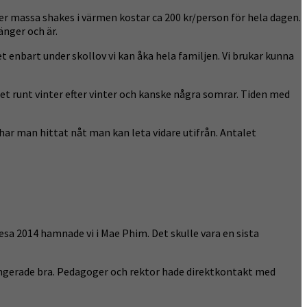
ricker massa shakes i värmen kostar ca 200 kr/person för hela dagen.
nger och är.
t enbart under skollov vi kan åka hela familjen. Vi brukar kunna
gnet runt vinter efter vinter och kanske några somrar. Tiden med
 har man hittat nåt man kan leta vidare utifrån. Antalet
esa 2014 hamnade vi i Mae Phim. Det skulle vara en sista
fungerade bra. Pedagoger och rektor hade direktkontakt med