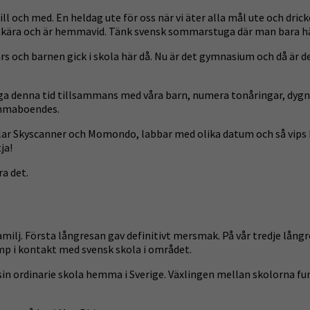
e till och med. En heldag ute för oss när vi äter alla mål ute och d
emkära och är hemmavid. Tänk svensk sommarstuga där man bara hä
rs och barnen gick i skola här då. Nu är det gymnasium och då är de
llbringa denna tid tillsammans med våra barn, numera tonåringar, dy
hemmaboendes.
 kollar Skyscanner och Momondo, labbar med olika datum och så vips
ja!
ra det.
milj. Första långresan gav definitivt mersmak. På vår tredje långr
ump i kontakt med svensk skola i området.
 sin ordinarie skola hemma i Sverige. Växlingen mellan skolorna 