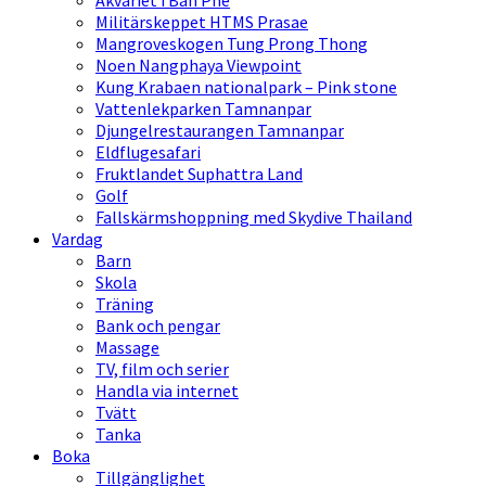
Akvariet i Ban Phe
Militärskeppet HTMS Prasae
Mangroveskogen Tung Prong Thong
Noen Nangphaya Viewpoint
Kung Krabaen nationalpark – Pink stone
Vattenlekparken Tamnanpar
Djungelrestaurangen Tamnanpar
Eldflugesafari
Fruktlandet Suphattra Land
Golf
Fallskärmshoppning med Skydive Thailand
Vardag
Barn
Skola
Träning
Bank och pengar
Massage
TV, film och serier
Handla via internet
Tvätt
Tanka
Boka
Tillgänglighet