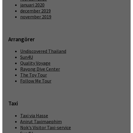
januari 2020
december 2019
november 2019
Arrangörer
Undiscovered Thailand
Sun4U
Quality Voyage
Rayong Dive Center
The Toy Tour
Follow Me Tour
Taxi
Taxi via Hasse
Anirut Taximaephim
Nok's Visitor Taxi-service