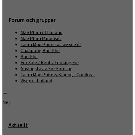
Forum och grupper
Mae Phim i Thailand
Mae Phim Paradiset
Laem Mae Phim - as we see it!
Chakpong Ban Phe
Ban Phe
For Sale / Rent / Looking For
Anslagstavla För Företag
Laem Mae Phim & Klaeng - Condos...
Visum Thailand
Mer
Aktuellt