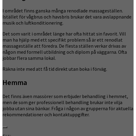
I området finns ganska många renodlade massageställen.
Istället för vågbrus och havsbris brukar det vara avslappnande
musik och luftkonditionering.
Det som varit i området länge har ofta hittat sin favorit. Vill
man ha hjälp med ett specifikt problem så är ett renodlat
massageställe att föredra. De flesta ställen verkar drivas av
någon med formell utbildning och diplom på väggarna. Ofta
jobbar flera samma lokal.
Räkna inte med att få tid direkt utan boka i förväg.
Hemma
Det finns även massörer som erbjuder behandling i hemmet,
men de som ger professionell behandling brukar inte vilja
jobba utan sina bänkar. Fråga i någon av grupperna för aktuella
rekommendationer och kontaktuppgifter.