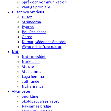
Språk och kommunikation
Vanliga problem
Huset och området
Huset
Stränderna
Byarna
Bali Residence
Öarna
Klimat, väder och årstider
Vägar och infrastruktur
Mat
Mat i området
Marknader
Äta ute
Äta hemma
Laga hemma
Julfirande
Nyårsfirande
Aktiviteter
Snorkling
Sköldpaddsreservatet
Raksamae bridge