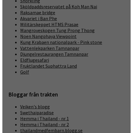
Snorkling
Sköldpaddsreservatet på Koh Man Nai
Raksamae bridge
Akvariet i Ban Phe
Militärskeppet HTMS Prasae
Mangroveskogen Tung Prong Thong
Noen Nangphaya Viewpoint
Kung Krabaen nationalpark - Pink stone
Vattenlekparken Tamnanpar
Djungelrestaurangen Tamnanpar
Eldflugesafari
Fruktlandet Suphattra Land
Golf
Bloggar från trakten
Veiken's blogg
Swethaiparadise
Hemma i Thailand - nr 1
Hemma i Thailand - nr 2
thailandmedfembarn.blogg.se