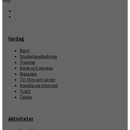
Följ:
Vardag
Barn
Studiehandledning
Träning
Bank och pengar
Massage
TV, film och serier
Handla via internet
Tvätt
Tanka
Aktiviteter