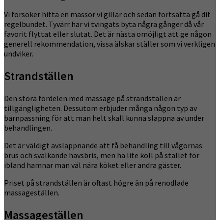
Vi försöker hitta en massör vi gillar och sedan fortsätta gå dit
regelbundet. Tyvärr har vi tvingats byta några gånger då vår
favorit flyttat eller slutat. Det är nästa omöjligt att ge någon
generell rekommendation, vissa älskar ställer som vi verkligen
undviker.
Strandställen
Den stora fördelen med massage på strandställen är
tillgängligheten. Dessutom erbjuder många någon typ av
barnpassning för att man helt skall kunna slappna av under
behandlingen.
Det är väldigt avslappnande att få behandling till vågornas
brus och svalkande havsbris, men ha lite koll på stället för
ibland hamnar man väl nära köket eller andra gäster.
Priset på strandställen är oftast högre än på renodlade
massageställen.
Massageställen