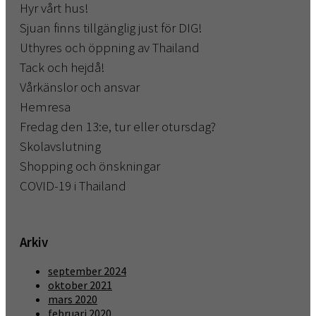
Hyr vårt hus!
Sjuan finns tillgänglig just för DIG!
Uthyres och öppning av Thailand
Tack och hejdå!
Vårkänslor och ansvar
Hemresa
Fredag den 13:e, tur eller otursdag?
Skolavslutning
Shopping och önskningar
COVID-19 i Thailand
Arkiv
september 2024
oktober 2021
mars 2020
februari 2020