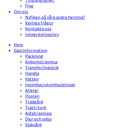
Tillgänglighet
Flyg
Om oss
Nyfiken på våra andra hemma?
Vanliga frågor
Kontakta oss
Integritetspolicy
Hem
Gästinformation
Packning
Ankomst/avresa
Transfer/logistik
Handla
Vatten
Inomhus/utomhusklimat
Allergi
Poolen
Trädgård
Tvätt/tork
Avfall/avlopp
Djur och odjur
Sjukvård