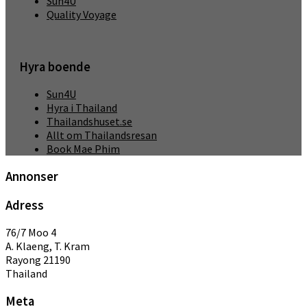
Sun4U
Quality Voyage
Hyra boende
Sun4U
Hyra i Thailand
Thailandshuset.se
Allt om Thailandsresan
Book Mae Phim
Annonser
Adress
76/7 Moo 4
A. Klaeng, T. Kram
Rayong 21190
Thailand
Meta