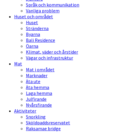
Språk och kommunikation
Vanliga problem
Huset och området
Huset
Stränderna
Byarna
Bali Residence
Öarna
Klimat, väder och årstider
Vägar och infrastruktur
Mat
Mat i området
Marknader
Äta ute
Äta hemma
Laga hemma
Julfirande
Nyårsfirande
Aktiviteter
Snorkling
Sköldpaddsreservatet
Raksamae bridge