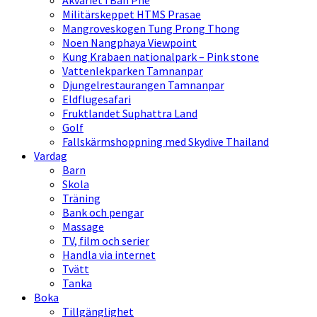
Akvariet i Ban Phe
Militärskeppet HTMS Prasae
Mangroveskogen Tung Prong Thong
Noen Nangphaya Viewpoint
Kung Krabaen nationalpark – Pink stone
Vattenlekparken Tamnanpar
Djungelrestaurangen Tamnanpar
Eldflugesafari
Fruktlandet Suphattra Land
Golf
Fallskärmshoppning med Skydive Thailand
Vardag
Barn
Skola
Träning
Bank och pengar
Massage
TV, film och serier
Handla via internet
Tvätt
Tanka
Boka
Tillgänglighet