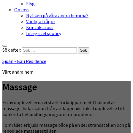
Flyg
Om oss
Nyfiken på våra andra hemma?
Vanliga frågor
Kontakta oss
Integritetspolicy
Sök efter:
Sjuan - Bali Residence
Vårt andra hem
Massage
En av upplevelserna vi stark förknippar med Thailand är
massage, hela skalan från avslappnade taktil upplevelse till
konkreta behandlingsprogram för problem.
I området erbjuds massage både på en del strandställen och på
renodlade massageställen.