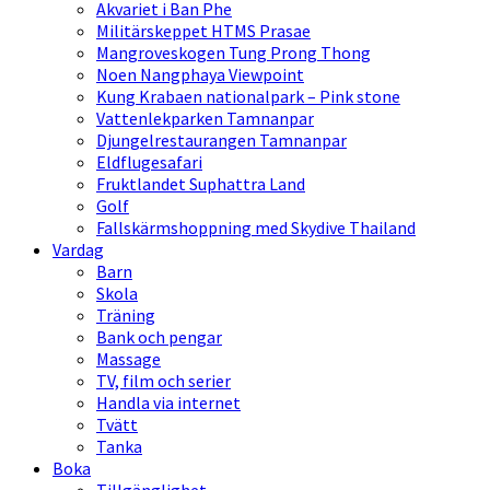
Akvariet i Ban Phe
Militärskeppet HTMS Prasae
Mangroveskogen Tung Prong Thong
Noen Nangphaya Viewpoint
Kung Krabaen nationalpark – Pink stone
Vattenlekparken Tamnanpar
Djungelrestaurangen Tamnanpar
Eldflugesafari
Fruktlandet Suphattra Land
Golf
Fallskärmshoppning med Skydive Thailand
Vardag
Barn
Skola
Träning
Bank och pengar
Massage
TV, film och serier
Handla via internet
Tvätt
Tanka
Boka