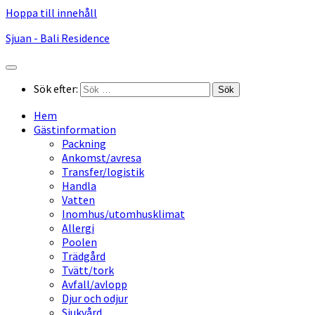
Hoppa till innehåll
Sjuan - Bali Residence
Sök efter:
Hem
Gästinformation
Packning
Ankomst/avresa
Transfer/logistik
Handla
Vatten
Inomhus/utomhusklimat
Allergi
Poolen
Trädgård
Tvätt/tork
Avfall/avlopp
Djur och odjur
Sjukvård