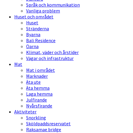
Språk och kommunikation
Vanliga problem
Huset och området
Huset
Stränderna
Byarna
Bali Residence
Öarna
Klimat, väder och årstider
Vägar och infrastruktur
Mat
Mat i området
Marknader
Äta ute
Äta hemma
Laga hemma
Julfirande
Nyårsfirande
Aktiviteter
Snorkling
Sköldpaddsreservatet
Raksamae bridge