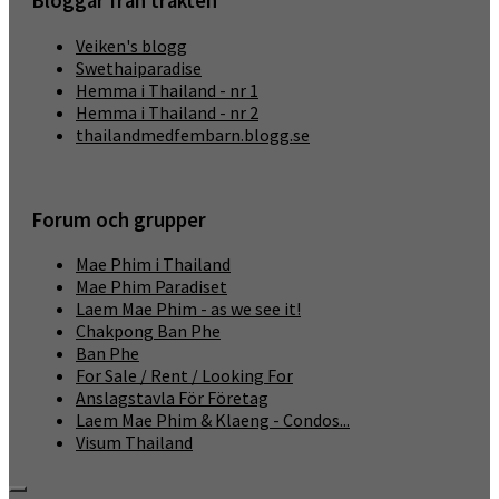
Bloggar från trakten
Veiken's blogg
Swethaiparadise
Hemma i Thailand - nr 1
Hemma i Thailand - nr 2
thailandmedfembarn.blogg.se
Forum och grupper
Mae Phim i Thailand
Mae Phim Paradiset
Laem Mae Phim - as we see it!
Chakpong Ban Phe
Ban Phe
For Sale / Rent / Looking For
Anslagstavla För Företag
Laem Mae Phim & Klaeng - Condos...
Visum Thailand