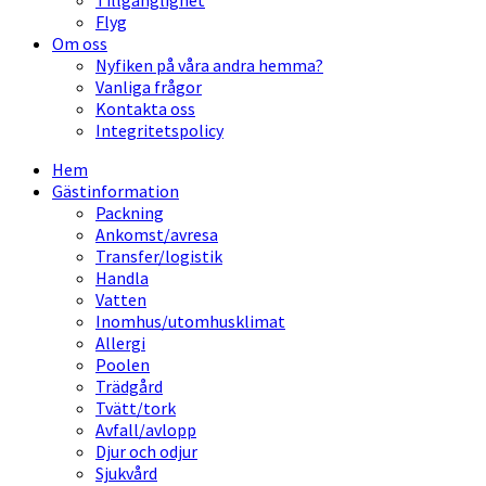
Tillgänglighet
Flyg
Om oss
Nyfiken på våra andra hemma?
Vanliga frågor
Kontakta oss
Integritetspolicy
Hem
Gästinformation
Packning
Ankomst/avresa
Transfer/logistik
Handla
Vatten
Inomhus/utomhusklimat
Allergi
Poolen
Trädgård
Tvätt/tork
Avfall/avlopp
Djur och odjur
Sjukvård