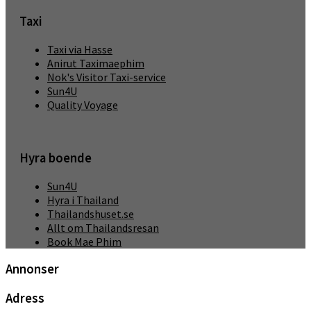
Taxi
Taxi via Hasse
Anirut Taximaephim
Nok's Visitor Taxi-service
Sun4U
Quality Voyage
Hyra boende
Sun4U
Hyra i Thailand
Thailandshuset.se
Allt om Thailandsresan
Book Mae Phim
Annonser
Adress