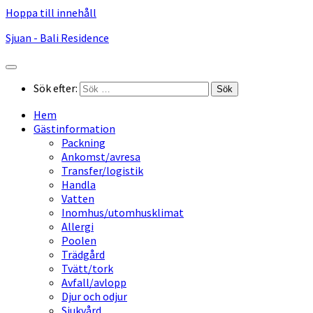
Hoppa till innehåll
Sjuan - Bali Residence
Sök efter:
Hem
Gästinformation
Packning
Ankomst/avresa
Transfer/logistik
Handla
Vatten
Inomhus/utomhusklimat
Allergi
Poolen
Trädgård
Tvätt/tork
Avfall/avlopp
Djur och odjur
Sjukvård