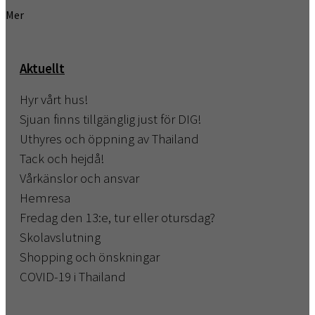
Mer
Aktuellt
Hyr vårt hus!
Sjuan finns tillgänglig just för DIG!
Uthyres och öppning av Thailand
Tack och hejdå!
Vårkänslor och ansvar
Hemresa
Fredag den 13:e, tur eller otursdag?
Skolavslutning
Shopping och önskningar
COVID-19 i Thailand