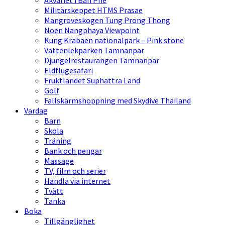
Akvariet i Ban Phe
Militärskeppet HTMS Prasae
Mangroveskogen Tung Prong Thong
Noen Nangphaya Viewpoint
Kung Krabaen nationalpark – Pink stone
Vattenlekparken Tamnanpar
Djungelrestaurangen Tamnanpar
Eldflugesafari
Fruktlandet Suphattra Land
Golf
Fallskärmshoppning med Skydive Thailand
Vardag
Barn
Skola
Träning
Bank och pengar
Massage
TV, film och serier
Handla via internet
Tvätt
Tanka
Boka
Tillgänglighet