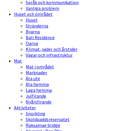
Språk och kommunikation
Vanliga problem
Huset och området
Huset
Stränderna
Byarna
Bali Residence
Öarna
Klimat, väder och årstider
Vägar och infrastruktur
Mat
Mat i området
Marknader
Äta ute
Äta hemma
Laga hemma
Julfirande
Nyårsfirande
Aktiviteter
Snorkling
Sköldpaddsreservatet
Raksamae bridge