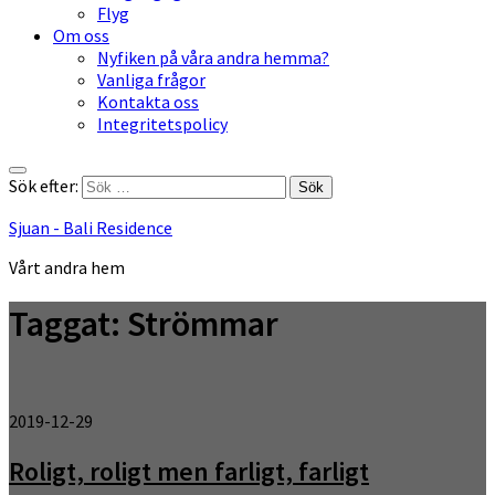
Flyg
Om oss
Nyfiken på våra andra hemma?
Vanliga frågor
Kontakta oss
Integritetspolicy
Sök efter:
Sjuan - Bali Residence
Vårt andra hem
Taggat:
Strömmar
2019-12-29
Roligt, roligt men farligt, farligt