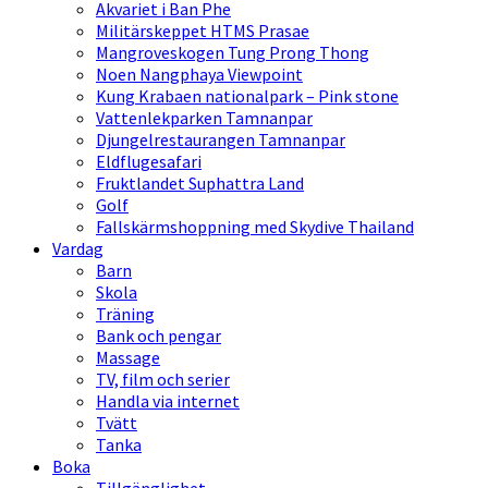
Akvariet i Ban Phe
Militärskeppet HTMS Prasae
Mangroveskogen Tung Prong Thong
Noen Nangphaya Viewpoint
Kung Krabaen nationalpark – Pink stone
Vattenlekparken Tamnanpar
Djungelrestaurangen Tamnanpar
Eldflugesafari
Fruktlandet Suphattra Land
Golf
Fallskärmshoppning med Skydive Thailand
Vardag
Barn
Skola
Träning
Bank och pengar
Massage
TV, film och serier
Handla via internet
Tvätt
Tanka
Boka