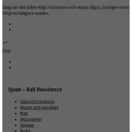
Idag var det både högt tidvatten och rejäla vågor, troligen som
följd av tidigare oväder...
Följ:
Sjuan – Bali Residence
Gästinformation
Huset och området
Mat
Aktiviteter
Vardag
Boka