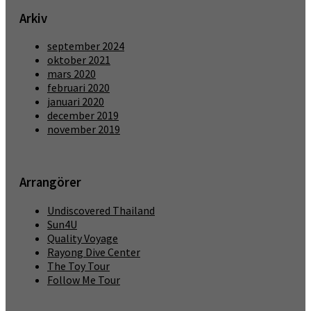
Arkiv
september 2024
oktober 2021
mars 2020
februari 2020
januari 2020
december 2019
november 2019
Arrangörer
Undiscovered Thailand
Sun4U
Quality Voyage
Rayong Dive Center
The Toy Tour
Follow Me Tour