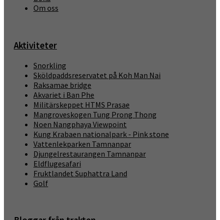
Om oss
Aktiviteter
Snorkling
Sköldpaddsreservatet på Koh Man Nai
Raksamae bridge
Akvariet i Ban Phe
Militärskeppet HTMS Prasae
Mangroveskogen Tung Prong Thong
Noen Nangphaya Viewpoint
Kung Krabaen nationalpark - Pink stone
Vattenlekparken Tamnanpar
Djungelrestaurangen Tamnanpar
Eldflugesafari
Fruktlandet Suphattra Land
Golf