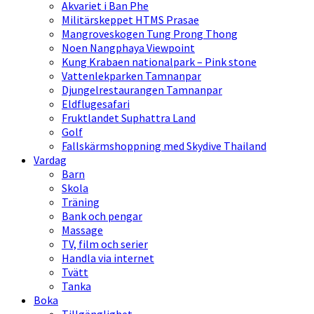
Akvariet i Ban Phe
Militärskeppet HTMS Prasae
Mangroveskogen Tung Prong Thong
Noen Nangphaya Viewpoint
Kung Krabaen nationalpark – Pink stone
Vattenlekparken Tamnanpar
Djungelrestaurangen Tamnanpar
Eldflugesafari
Fruktlandet Suphattra Land
Golf
Fallskärmshoppning med Skydive Thailand
Vardag
Barn
Skola
Träning
Bank och pengar
Massage
TV, film och serier
Handla via internet
Tvätt
Tanka
Boka