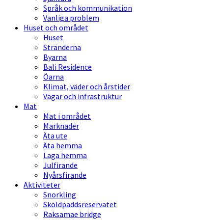
Språk och kommunikation
Vanliga problem
Huset och området
Huset
Stränderna
Byarna
Bali Residence
Öarna
Klimat, väder och årstider
Vägar och infrastruktur
Mat
Mat i området
Marknader
Äta ute
Äta hemma
Laga hemma
Julfirande
Nyårsfirande
Aktiviteter
Snorkling
Sköldpaddsreservatet
Raksamae bridge