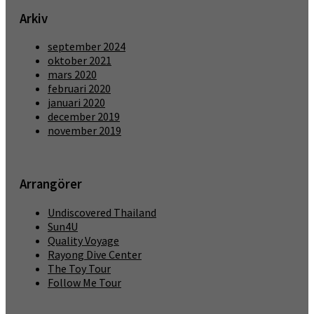
Arkiv
september 2024
oktober 2021
mars 2020
februari 2020
januari 2020
december 2019
november 2019
Arrangörer
Undiscovered Thailand
Sun4U
Quality Voyage
Rayong Dive Center
The Toy Tour
Follow Me Tour