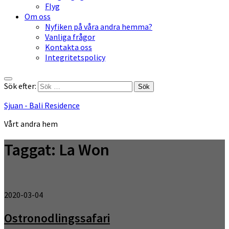
Flyg
Om oss
Nyfiken på våra andra hemma?
Vanliga frågor
Kontakta oss
Integritetspolicy
Sök efter:
Sjuan - Bali Residence
Vårt andra hem
Taggat:
La Won
2020-03-04
Ostronodlingssafari