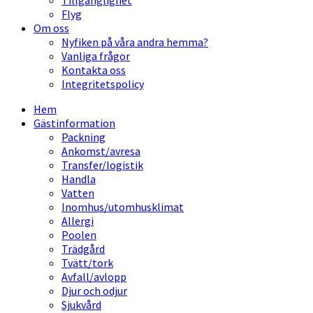
Tillgänglighet
Flyg
Om oss
Nyfiken på våra andra hemma?
Vanliga frågor
Kontakta oss
Integritetspolicy
Hem
Gästinformation
Packning
Ankomst/avresa
Transfer/logistik
Handla
Vatten
Inomhus/utomhusklimat
Allergi
Poolen
Trädgård
Tvätt/tork
Avfall/avlopp
Djur och odjur
Sjukvård