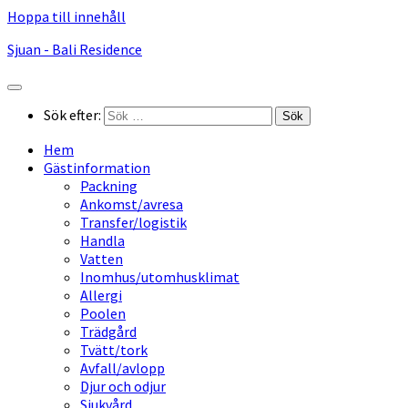
Hoppa till innehåll
Sjuan - Bali Residence
Sök efter:
Hem
Gästinformation
Packning
Ankomst/avresa
Transfer/logistik
Handla
Vatten
Inomhus/utomhusklimat
Allergi
Poolen
Trädgård
Tvätt/tork
Avfall/avlopp
Djur och odjur
Sjukvård