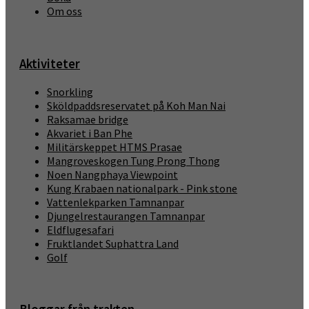
Om oss
Aktiviteter
Snorkling
Sköldpaddsreservatet på Koh Man Nai
Raksamae bridge
Akvariet i Ban Phe
Militärskeppet HTMS Prasae
Mangroveskogen Tung Prong Thong
Noen Nangphaya Viewpoint
Kung Krabaen nationalpark - Pink stone
Vattenlekparken Tamnanpar
Djungelrestaurangen Tamnanpar
Eldflugesafari
Fruktlandet Suphattra Land
Golf