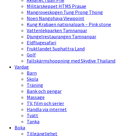
Akvariet i Ban Phe
Militärskeppet HTMS Prasae
Mangroveskogen Tung Prong Thong
Noen Nangphaya Viewpoint
Kung Krabaen nationalpark – Pink stone
Vattenlekparken Tamnanpar
Djungelrestaurangen Tamnanpar
Eldflugesafari
Fruktlandet Suphattra Land
Golf
Fallskärmshoppning med Skydive Thailand
Vardag
Barn
Skola
Träning
Bank och pengar
Massage
TV, film och serier
Handla via internet
Tvätt
Tanka
Boka
Tillgänglighet