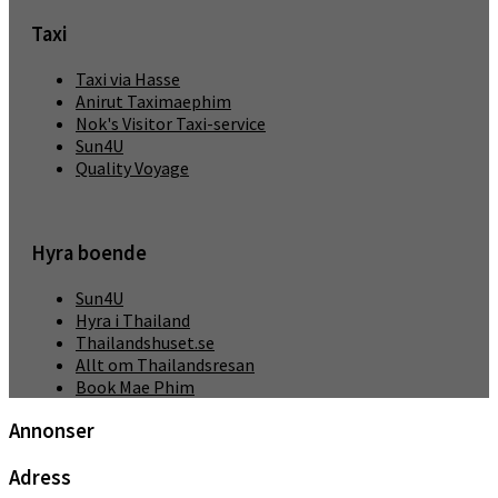
Taxi
Taxi via Hasse
Anirut Taximaephim
Nok's Visitor Taxi-service
Sun4U
Quality Voyage
Hyra boende
Sun4U
Hyra i Thailand
Thailandshuset.se
Allt om Thailandsresan
Book Mae Phim
Annonser
Adress