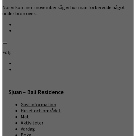
När vi kom ner i november såg vi hur man förberedde något
under bron över...
Följ:
Sjuan – Bali Residence
Gästinformation
Huset och området
Mat
Aktiviteter
Vardag
Boka