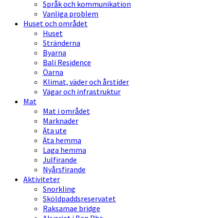
Språk och kommunikation
Vanliga problem
Huset och området
Huset
Stränderna
Byarna
Bali Residence
Öarna
Klimat, väder och årstider
Vägar och infrastruktur
Mat
Mat i området
Marknader
Äta ute
Äta hemma
Laga hemma
Julfirande
Nyårsfirande
Aktiviteter
Snorkling
Sköldpaddsreservatet
Raksamae bridge