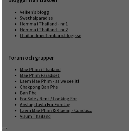
Bloggar från trakten
Veiken's blogg
Swethaiparadise
Hemma i Thailand - nr 1
Hemma i Thailand - nr 2
thailandmedfembarn.blogg.se
Forum och grupper
Mae Phim i Thailand
Mae Phim Paradiset
Laem Mae Phim - as we see it!
Chakpong Ban Phe
Ban Phe
For Sale / Rent / Looking For
Anslagstavla För Företag
Laem Mae Phim & Klaeng - Condos...
Visum Thailand