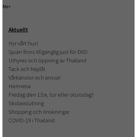
Mer
Aktuellt
Hyr vårt hus!
Sjuan finns tillgänglig just för DIG!
Uthyres och öppning av Thailand
Tack och hejdå!
Vårkänslor och ansvar
Hemresa
Fredag den 13:e, tur eller otursdag?
Skolavslutning
Shopping och önskningar
COVID-19 i Thailand