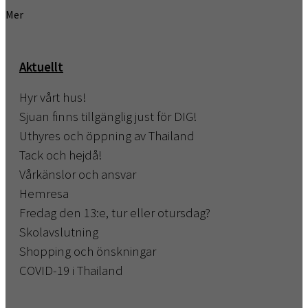
Mer
Aktuellt
Hyr vårt hus!
Sjuan finns tillgänglig just för DIG!
Uthyres och öppning av Thailand
Tack och hejdå!
Vårkänslor och ansvar
Hemresa
Fredag den 13:e, tur eller otursdag?
Skolavslutning
Shopping och önskningar
COVID-19 i Thailand