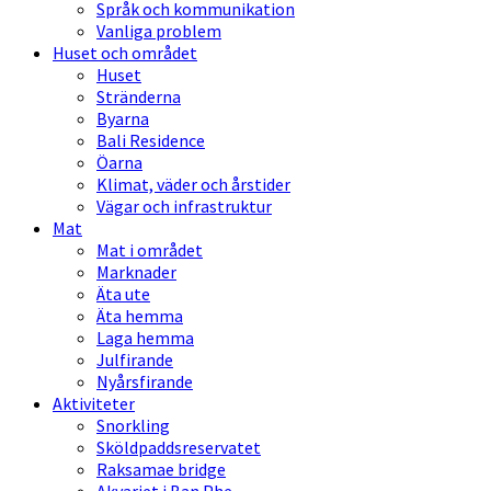
Språk och kommunikation
Vanliga problem
Huset och området
Huset
Stränderna
Byarna
Bali Residence
Öarna
Klimat, väder och årstider
Vägar och infrastruktur
Mat
Mat i området
Marknader
Äta ute
Äta hemma
Laga hemma
Julfirande
Nyårsfirande
Aktiviteter
Snorkling
Sköldpaddsreservatet
Raksamae bridge