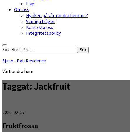
Flyg
Om oss
Nyfiken på våra andra hemma?
Vanliga frågor
Kontakta oss
Integritetspolicy
Sök efter:
Sjuan - Bali Residence
Vårt andra hem
Taggat:
Jackfruit
2020-02-27
Fruktfrossa