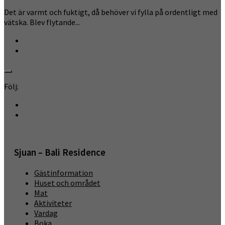
Det är varmt och fuktigt, då behöver vi fylla på ordentligt med
vätska. Blev flytande...
Följ:
Sjuan – Bali Residence
Gästinformation
Huset och området
Mat
Aktiviteter
Vardag
Boka