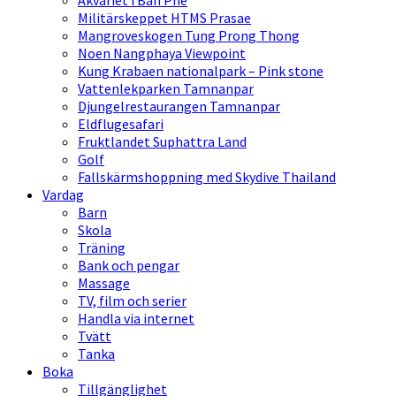
Akvariet i Ban Phe
Militärskeppet HTMS Prasae
Mangroveskogen Tung Prong Thong
Noen Nangphaya Viewpoint
Kung Krabaen nationalpark – Pink stone
Vattenlekparken Tamnanpar
Djungelrestaurangen Tamnanpar
Eldflugesafari
Fruktlandet Suphattra Land
Golf
Fallskärmshoppning med Skydive Thailand
Vardag
Barn
Skola
Träning
Bank och pengar
Massage
TV, film och serier
Handla via internet
Tvätt
Tanka
Boka
Tillgänglighet