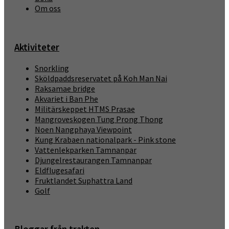
Om oss
Aktiviteter
Snorkling
Sköldpaddsreservatet på Koh Man Nai
Raksamae bridge
Akvariet i Ban Phe
Militärskeppet HTMS Prasae
Mangroveskogen Tung Prong Thong
Noen Nangphaya Viewpoint
Kung Krabaen nationalpark - Pink stone
Vattenlekparken Tamnanpar
Djungelrestaurangen Tamnanpar
Eldflugesafari
Fruktlandet Suphattra Land
Golf