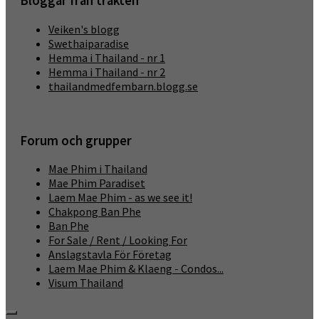
Bloggar från trakten
Veiken's blogg
Swethaiparadise
Hemma i Thailand - nr 1
Hemma i Thailand - nr 2
thailandmedfembarn.blogg.se
Forum och grupper
Mae Phim i Thailand
Mae Phim Paradiset
Laem Mae Phim - as we see it!
Chakpong Ban Phe
Ban Phe
For Sale / Rent / Looking For
Anslagstavla För Företag
Laem Mae Phim & Klaeng - Condos...
Visum Thailand