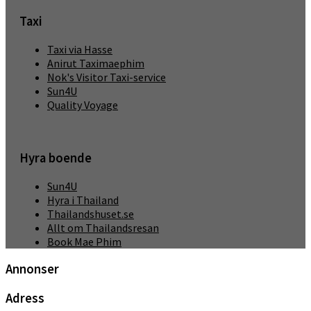
Taxi
Taxi via Hasse
Anirut Taximaephim
Nok's Visitor Taxi-service
Sun4U
Quality Voyage
Hyra boende
Sun4U
Hyra i Thailand
Thailandshuset.se
Allt om Thailandsresan
Book Mae Phim
Annonser
Adress