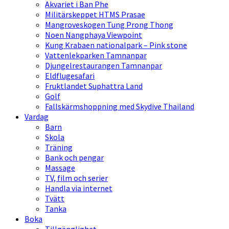
Akvariet i Ban Phe
Militärskeppet HTMS Prasae
Mangroveskogen Tung Prong Thong
Noen Nangphaya Viewpoint
Kung Krabaen nationalpark – Pink stone
Vattenlekparken Tamnanpar
Djungelrestaurangen Tamnanpar
Eldflugesafari
Fruktlandet Suphattra Land
Golf
Fallskärmshoppning med Skydive Thailand
Vardag
Barn
Skola
Träning
Bank och pengar
Massage
TV, film och serier
Handla via internet
Tvätt
Tanka
Boka