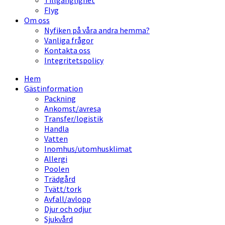
Tillgänglighet
Flyg
Om oss
Nyfiken på våra andra hemma?
Vanliga frågor
Kontakta oss
Integritetspolicy
Hem
Gästinformation
Packning
Ankomst/avresa
Transfer/logistik
Handla
Vatten
Inomhus/utomhusklimat
Allergi
Poolen
Trädgård
Tvätt/tork
Avfall/avlopp
Djur och odjur
Sjukvård