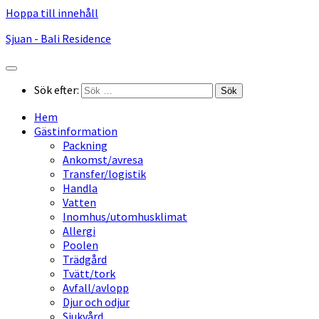
Hoppa till innehåll
Sjuan - Bali Residence
Sök efter:
Hem
Gästinformation
Packning
Ankomst/avresa
Transfer/logistik
Handla
Vatten
Inomhus/utomhusklimat
Allergi
Poolen
Trädgård
Tvätt/tork
Avfall/avlopp
Djur och odjur
Sjukvård