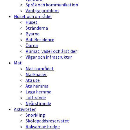
Språk och kommunikation
Vanliga problem
Huset och området
Huset
Stränderna
Byarna
Bali Residence
Öarna
Klimat, väder och årstider
Vägar och infrastruktur
Mat
Mat i området
Marknader
Äta ute
Äta hemma
Laga hemma
Julfirande
Nyårsfirande
Aktiviteter
Snorkling
Sköldpaddsreservatet
Raksamae bridge