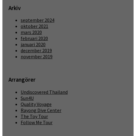
Arkiv
september 2024
oktober 2021
mars 2020
februari 2020
januari 2020
december 2019
november 2019
Arrangörer
Undiscovered Thailand
Sun4U
Quality Voyage
Rayong Dive Center
The Toy Tour
Follow Me Tour