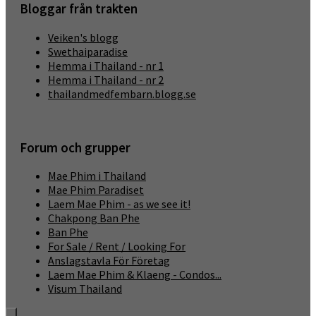
Bloggar från trakten
Veiken's blogg
Swethaiparadise
Hemma i Thailand - nr 1
Hemma i Thailand - nr 2
thailandmedfembarn.blogg.se
Forum och grupper
Mae Phim i Thailand
Mae Phim Paradiset
Laem Mae Phim - as we see it!
Chakpong Ban Phe
Ban Phe
For Sale / Rent / Looking For
Anslagstavla För Företag
Laem Mae Phim & Klaeng - Condos...
Visum Thailand