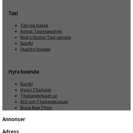
Taxi
Taxi via Hasse
Anirut Taximaephim
Nok's Visitor Taxi-service
Sun4U
Quality Voyage
Hyra boende
Sun4U
Hyra i Thailand
Thailandshuset.se
Allt om Thailandsresan
Book Mae Phim
Annonser
Adress