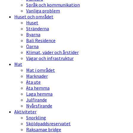
Språk och kommunikation
Vanliga problem
Huset och området
Huset
Stränderna
Byarna
Bali Residence
Öarna
Klimat, väder och årstider
Vägar och infrastruktur
Mat
Mat i området
Marknader
Äta ute
Äta hemma
Laga hemma
Julfirande
Nyårsfirande
Aktiviteter
Snorkling
Sköldpaddsreservatet
Raksamae bridge