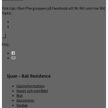
Fick tips i Ban Phe gruppen på Facebook att Mr Nit som har Nit
Optic...
Följ:
Sjuan – Bali Residence
Gästinformation
Huset och området
Mat
Aktiviteter
Vardag