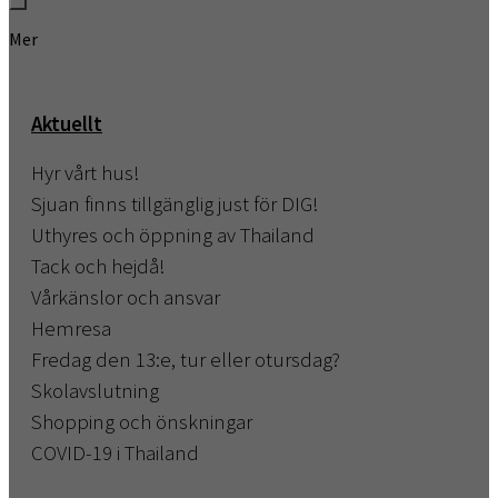
Mer
Aktuellt
Hyr vårt hus!
Sjuan finns tillgänglig just för DIG!
Uthyres och öppning av Thailand
Tack och hejdå!
Vårkänslor och ansvar
Hemresa
Fredag den 13:e, tur eller otursdag?
Skolavslutning
Shopping och önskningar
COVID-19 i Thailand