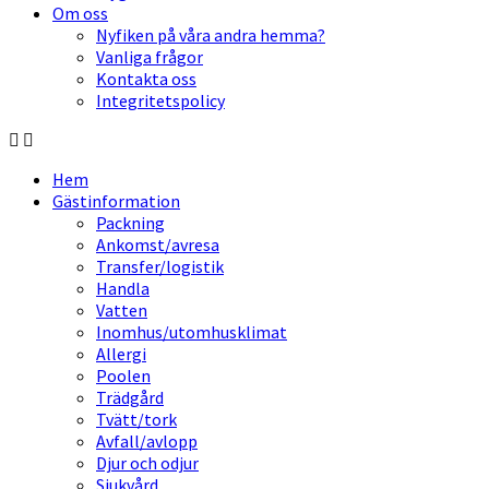
Om oss
Nyfiken på våra andra hemma?
Vanliga frågor
Kontakta oss
Integritetspolicy
Hem
Gästinformation
Packning
Ankomst/avresa
Transfer/logistik
Handla
Vatten
Inomhus/utomhusklimat
Allergi
Poolen
Trädgård
Tvätt/tork
Avfall/avlopp
Djur och odjur
Sjukvård