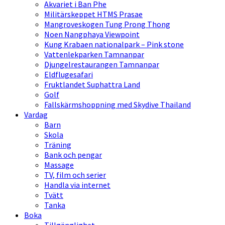
Akvariet i Ban Phe
Militärskeppet HTMS Prasae
Mangroveskogen Tung Prong Thong
Noen Nangphaya Viewpoint
Kung Krabaen nationalpark – Pink stone
Vattenlekparken Tamnanpar
Djungelrestaurangen Tamnanpar
Eldflugesafari
Fruktlandet Suphattra Land
Golf
Fallskärmshoppning med Skydive Thailand
Vardag
Barn
Skola
Träning
Bank och pengar
Massage
TV, film och serier
Handla via internet
Tvätt
Tanka
Boka