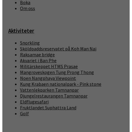
Boka
Om oss
Aktiviteter
Snorkling
Sköldpaddsreservatet på Koh Man Nai
Raksamae bridge
Akvariet i Ban Phe
Militärskeppet HTMS Prasae
Mangroveskogen Tung Prong Thong
Noen Nangphaya Viewpoint
Kung Krabaen nationalpark - Pink stone
Vattenlekparken Tamnanpar
Djungelrestaurangen Tamnanpar
Eldflugesafari
Fruktlandet Suphattra Land
Golf