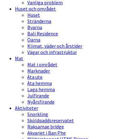
Vanliga problem
Huset och området
Huset
Stränderna
Byarna
Bali Residence
Öarna
Klimat, väder och årstider
Vägar och infrastruktur
Mat
Mat i området
Marknader
Äta ute
Äta hemma
Laga hemma
Julfirande
Nyårsfirande
Aktiviteter
Snorkling
Sköldpaddsreservatet
Raksamae bridge
Akvariet i Ban Phe