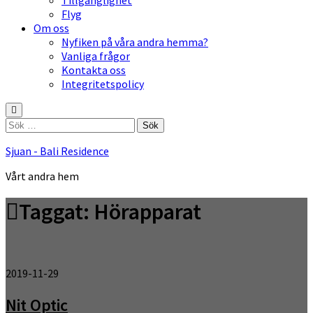
Tillgänglighet
Flyg
Om oss
Nyfiken på våra andra hemma?
Vanliga frågor
Kontakta oss
Integritetspolicy
Sök
efter:
Sjuan - Bali Residence
Vårt andra hem
Taggat:
Hörapparat
2019-11-29
Nit Optic