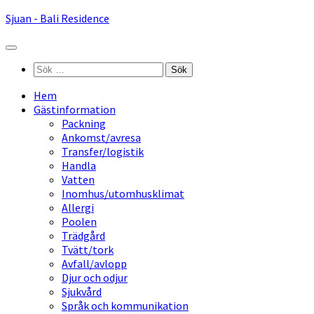
Hoppa
Sjuan - Bali Residence
till
innehåll
Sök
efter:
Hem
Gästinformation
Packning
Ankomst/avresa
Transfer/logistik
Handla
Vatten
Inomhus/utomhusklimat
Allergi
Poolen
Trädgård
Tvätt/tork
Avfall/avlopp
Djur och odjur
Sjukvård
Språk och kommunikation