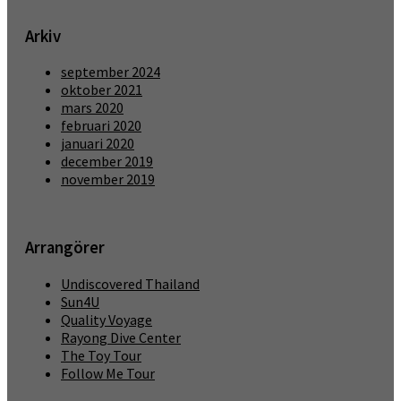
Arkiv
september 2024
oktober 2021
mars 2020
februari 2020
januari 2020
december 2019
november 2019
Arrangörer
Undiscovered Thailand
Sun4U
Quality Voyage
Rayong Dive Center
The Toy Tour
Follow Me Tour