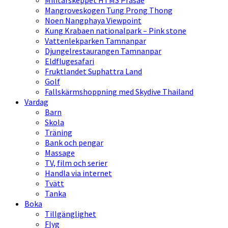
Militärskeppet HTMS Prasae
Mangroveskogen Tung Prong Thong
Noen Nangphaya Viewpoint
Kung Krabaen nationalpark – Pink stone
Vattenlekparken Tamnanpar
Djungelrestaurangen Tamnanpar
Eldflugesafari
Fruktlandet Suphattra Land
Golf
Fallskärmshoppning med Skydive Thailand
Vardag
Barn
Skola
Träning
Bank och pengar
Massage
TV, film och serier
Handla via internet
Tvätt
Tanka
Boka
Tillgänglighet
Flyg