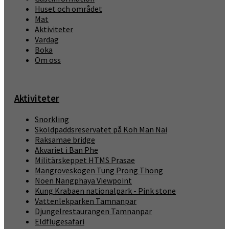
Huset och området
Mat
Aktiviteter
Vardag
Boka
Om oss
Aktiviteter
Snorkling
Sköldpaddsreservatet på Koh Man Nai
Raksamae bridge
Akvariet i Ban Phe
Militärskeppet HTMS Prasae
Mangroveskogen Tung Prong Thong
Noen Nangphaya Viewpoint
Kung Krabaen nationalpark - Pink stone
Vattenlekparken Tamnanpar
Djungelrestaurangen Tamnanpar
Eldflugesafari