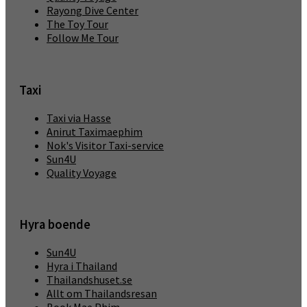
Rayong Dive Center
The Toy Tour
Follow Me Tour
Taxi
Taxi via Hasse
Anirut Taximaephim
Nok's Visitor Taxi-service
Sun4U
Quality Voyage
Hyra boende
Sun4U
Hyra i Thailand
Thailandshuset.se
Allt om Thailandsresan