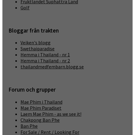
Fruktlandet Suphattra Land
Golf
Bloggar från trakten
Veiken's blogg
Swethaiparadise
Hemma i Thailand - nr 1
Hemma i Thailand - nr 2
thailandmedfembarn.blogg.se
Forum och grupper
Mae Phim i Thailand
Mae Phim Paradiset
Laem Mae Phim - as we see it!
Chakpong Ban Phe
Ban Phe
For Sale / Rent / Looking For