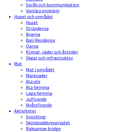
Språk och kommunikation
Vanliga problem
Huset och området
Huset
Stränderna
Byarna
Bali Residence
Öarna
Klimat, väder och årstider
Vägar och infrastruktur
Mat
Mat i området
Marknader
Äta ute
Äta hemma
Laga hemma
Julfirande
Nyårsfirande
Aktiviteter
Snorkling
Sköldpaddsreservatet
Raksamae bridge