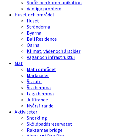
Språk och kommunikation
Vanliga problem
Huset och området
Huset
Stränderna
Byarna
Bali Residence
Öarna
Klimat, väder och årstider
Vägar och infrastruktur
Mat
Mat i området
Marknader
Äta ute
Äta hemma
Laga hemma
Julfirande
Nyårsfirande
Aktiviteter
Snorkling
Sköldpaddsreservatet
Raksamae bridge