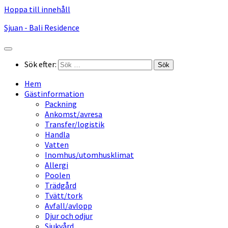
Hoppa till innehåll
Sjuan - Bali Residence
Sök efter:
Hem
Gästinformation
Packning
Ankomst/avresa
Transfer/logistik
Handla
Vatten
Inomhus/utomhusklimat
Allergi
Poolen
Trädgård
Tvätt/tork
Avfall/avlopp
Djur och odjur
Sjukvård