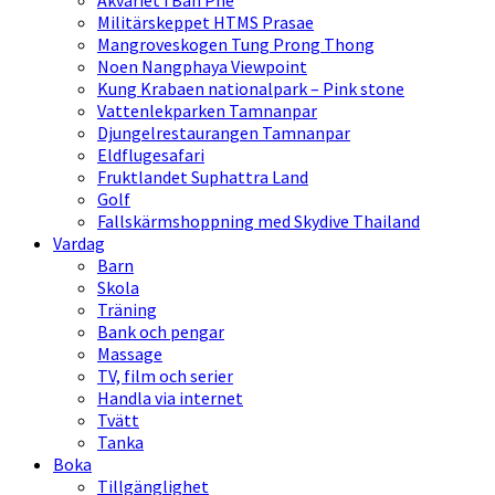
Akvariet i Ban Phe
Militärskeppet HTMS Prasae
Mangroveskogen Tung Prong Thong
Noen Nangphaya Viewpoint
Kung Krabaen nationalpark – Pink stone
Vattenlekparken Tamnanpar
Djungelrestaurangen Tamnanpar
Eldflugesafari
Fruktlandet Suphattra Land
Golf
Fallskärmshoppning med Skydive Thailand
Vardag
Barn
Skola
Träning
Bank och pengar
Massage
TV, film och serier
Handla via internet
Tvätt
Tanka
Boka
Tillgänglighet