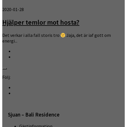
2020-01-28
Hjälper temlor mot hosta?
Det verkar i alla fall storis tro
Jaja, det är iaf gott om
energi...
Följ:
Sjuan – Bali Residence
Gästinformation