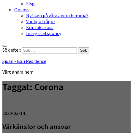
Flyg
Om oss
Nyfiken på våra andra hemma?
Vanliga frågor
Kontakta oss
Integritetspolicy
Sök efter:
Sjuan - Bali Residence
Vårt andra hem
Taggat:
Corona
2020-03-14
Vårkänslor och ansvar