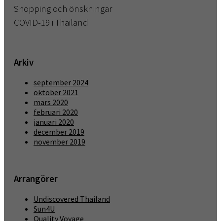
Shopping och önskningar
COVID-19 i Thailand
Arkiv
september 2024
oktober 2021
mars 2020
februari 2020
januari 2020
december 2019
november 2019
Arrangörer
Undiscovered Thailand
Sun4U
Quality Voyage