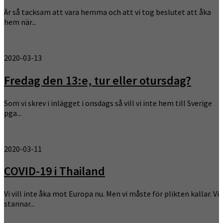
Är så tacksam att vara hemma och att vi tog beslutet att åka
hem när...
2020-03-13
Fredag den 13:e, tur eller otursdag?
Som vi skrev i inlägget i onsdags så vill vi inte hem till Sverige
pga...
2020-03-11
COVID-19 i Thailand
Vi vill inte åka mot Europa nu. Men vi måste för plikten kallar. Vi
stannar...