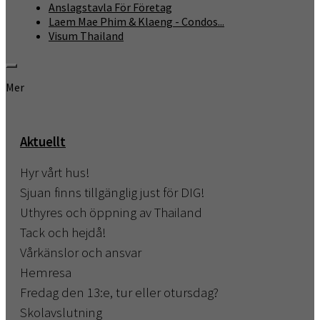
Anslagstavla För Företag
Laem Mae Phim & Klaeng - Condos...
Visum Thailand
Mer
Aktuellt
Hyr vårt hus!
Sjuan finns tillgänglig just för DIG!
Uthyres och öppning av Thailand
Tack och hejdå!
Vårkänslor och ansvar
Hemresa
Fredag den 13:e, tur eller otursdag?
Skolavslutning