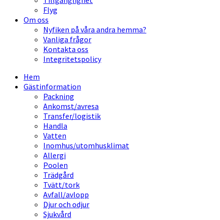
Tillgänglighet
Flyg
Om oss
Nyfiken på våra andra hemma?
Vanliga frågor
Kontakta oss
Integritetspolicy
Hem
Gästinformation
Packning
Ankomst/avresa
Transfer/logistik
Handla
Vatten
Inomhus/utomhusklimat
Allergi
Poolen
Trädgård
Tvätt/tork
Avfall/avlopp
Djur och odjur
Sjukvård