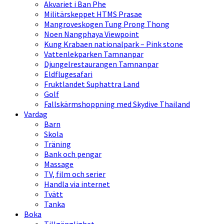
Akvariet i Ban Phe
Militärskeppet HTMS Prasae
Mangroveskogen Tung Prong Thong
Noen Nangphaya Viewpoint
Kung Krabaen nationalpark – Pink stone
Vattenlekparken Tamnanpar
Djungelrestaurangen Tamnanpar
Eldflugesafari
Fruktlandet Suphattra Land
Golf
Fallskärmshoppning med Skydive Thailand
Vardag
Barn
Skola
Träning
Bank och pengar
Massage
TV, film och serier
Handla via internet
Tvätt
Tanka
Boka