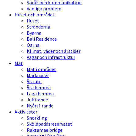
Språk och kommunikation
Vanliga problem
Huset och området
Huset
Stränderna
Byarna
Bali Residence
Öarna
Klimat, väder och årstider
Vägar och infrastruktur
Mat
Mat i området
Marknader
Äta ute
Äta hemma
Laga hemma
Julfirande
Nyårsfirande
Aktiviteter
Snorkling
Sköldpaddsreservatet
Raksamae bridge