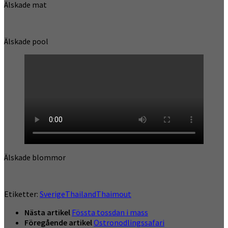
Älskade mat
Älskade pool
Älskade blommor
Etiketter:
Sverige
Thailand
Thaimout
Nästa artikel
Fössta tossdan i mass
Föregående artikel
Ostronodlingssafari