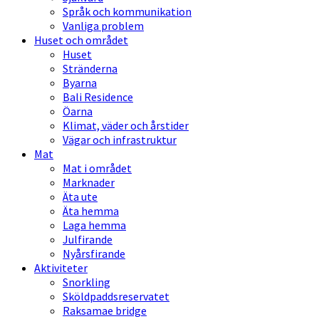
Språk och kommunikation
Vanliga problem
Huset och området
Huset
Stränderna
Byarna
Bali Residence
Öarna
Klimat, väder och årstider
Vägar och infrastruktur
Mat
Mat i området
Marknader
Äta ute
Äta hemma
Laga hemma
Julfirande
Nyårsfirande
Aktiviteter
Snorkling
Sköldpaddsreservatet
Raksamae bridge