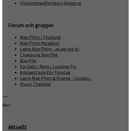
thailandmedfembarn.blogg.se
Forum och grupper
Mae Phim i Thailand
Mae Phim Paradiset
Laem Mae Phim - as we see it!
Chakpong Ban Phe
Ban Phe
For Sale / Rent / Looking For
Anslagstavla För Företag
Laem Mae Phim & Klaeng - Condos...
Visum Thailand
Mer
Aktuellt