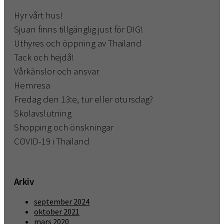
Hyr vårt hus!
Sjuan finns tillgänglig just för DIG!
Uthyres och öppning av Thailand
Tack och hejdå!
Vårkänslor och ansvar
Hemresa
Fredag den 13:e, tur eller otursdag?
Skolavslutning
Shopping och önskningar
COVID-19 i Thailand
Arkiv
september 2024
oktober 2021
mars 2020