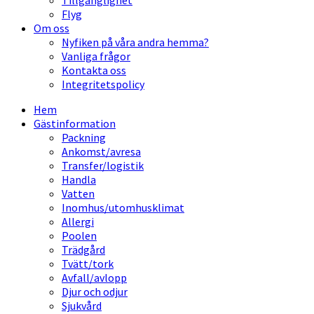
Tillgänglighet
Flyg
Om oss
Nyfiken på våra andra hemma?
Vanliga frågor
Kontakta oss
Integritetspolicy
Hem
Gästinformation
Packning
Ankomst/avresa
Transfer/logistik
Handla
Vatten
Inomhus/utomhusklimat
Allergi
Poolen
Trädgård
Tvätt/tork
Avfall/avlopp
Djur och odjur
Sjukvård