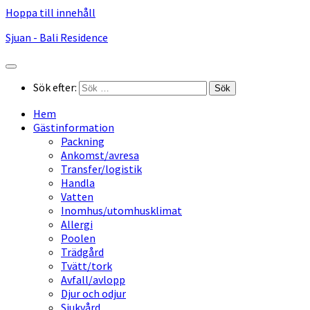
Hoppa till innehåll
Sjuan - Bali Residence
Sök efter:
Hem
Gästinformation
Packning
Ankomst/avresa
Transfer/logistik
Handla
Vatten
Inomhus/utomhusklimat
Allergi
Poolen
Trädgård
Tvätt/tork
Avfall/avlopp
Djur och odjur
Sjukvård