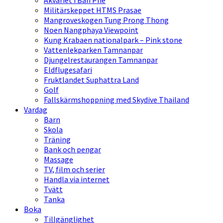
Akvariet i Ban Phe
Militärskeppet HTMS Prasae
Mangroveskogen Tung Prong Thong
Noen Nangphaya Viewpoint
Kung Krabaen nationalpark – Pink stone
Vattenlekparken Tamnanpar
Djungelrestaurangen Tamnanpar
Eldflugesafari
Fruktlandet Suphattra Land
Golf
Fallskärmshoppning med Skydive Thailand
Vardag
Barn
Skola
Träning
Bank och pengar
Massage
TV, film och serier
Handla via internet
Tvätt
Tanka
Boka
Tillgänglighet