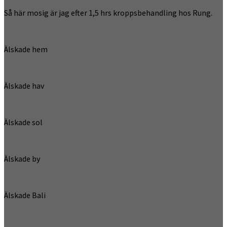
Så här mosig är jag efter 1,5 hrs kroppsbehandling hos Rung.
Älskade hem
Älskade hav
Älskade sol
Älskade by
Älskade Bali