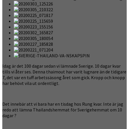
Idag är det 100 dagar sedan vi lämnade Sverige. 10 dagar kvar
tills vi åter ses. Denna thaimout har varit lugnare än de tidigare
7, det var en tuff arbetssäsong året som gick. Kropp och knopp
har behövt vila ut ordentligt.
Det innebär att vi bara har en tisdag hos Rung kvar. Inte är jag
redo att lämna Thailandshemmat för Sverigehemmat om 10
dagar ?