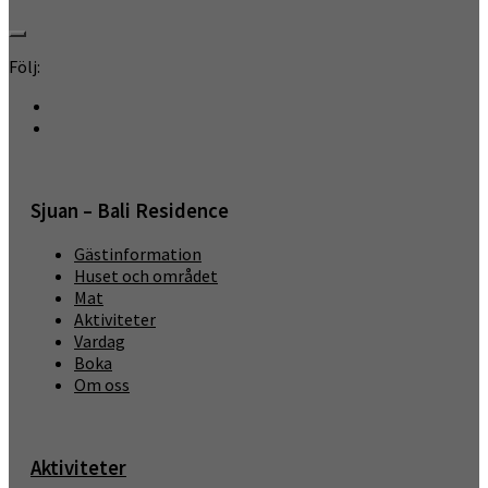
Följ:
Sjuan – Bali Residence
Gästinformation
Huset och området
Mat
Aktiviteter
Vardag
Boka
Om oss
Aktiviteter