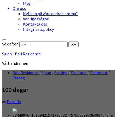
Flyg
Om oss
Nyfiken på våra andra hemma?
Vanliga frågor
Kontakta oss
Integritetspolicy
Sök efter:
Sjuan - Bali Residence
Vårt andra hem
Bali Residence
/
Sjuan
/
Sverige
/
Thailand
/
Thaimout
/
Vardag
100 dagar
av
Pernilla