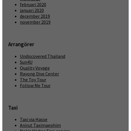
februari 2020
januari 2020
december 2019
november 2019
Arrangörer
Undiscovered Thailand
Sun4U
Quality Voyage
Rayong Dive Center
The Toy Tour
Follow Me Tour
Taxi
Taxi via Hasse
Anirut Taximaephim