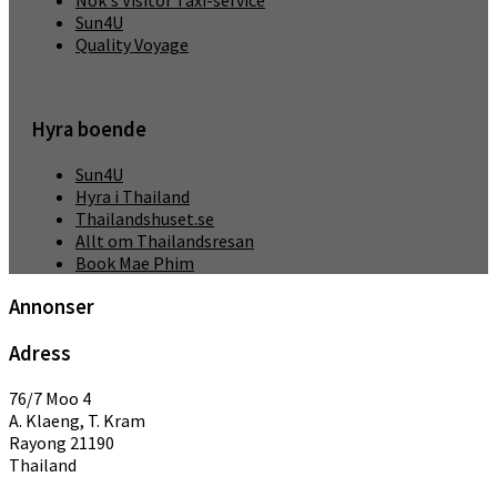
Nok's Visitor Taxi-service
Sun4U
Quality Voyage
Hyra boende
Sun4U
Hyra i Thailand
Thailandshuset.se
Allt om Thailandsresan
Book Mae Phim
Annonser
Adress
76/7 Moo 4
A. Klaeng, T. Kram
Rayong 21190
Thailand