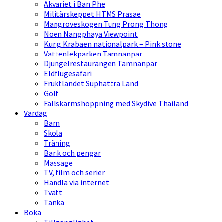
Akvariet i Ban Phe
Militärskeppet HTMS Prasae
Mangroveskogen Tung Prong Thong
Noen Nangphaya Viewpoint
Kung Krabaen nationalpark – Pink stone
Vattenlekparken Tamnanpar
Djungelrestaurangen Tamnanpar
Eldflugesafari
Fruktlandet Suphattra Land
Golf
Fallskärmshoppning med Skydive Thailand
Vardag
Barn
Skola
Träning
Bank och pengar
Massage
TV, film och serier
Handla via internet
Tvätt
Tanka
Boka