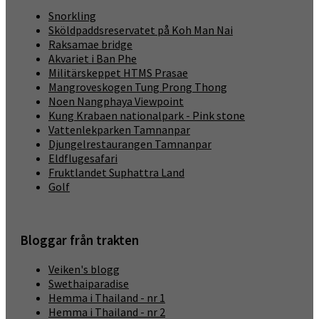
Snorkling
Sköldpaddsreservatet på Koh Man Nai
Raksamae bridge
Akvariet i Ban Phe
Militärskeppet HTMS Prasae
Mangroveskogen Tung Prong Thong
Noen Nangphaya Viewpoint
Kung Krabaen nationalpark - Pink stone
Vattenlekparken Tamnanpar
Djungelrestaurangen Tamnanpar
Eldflugesafari
Fruktlandet Suphattra Land
Golf
Bloggar från trakten
Veiken's blogg
Swethaiparadise
Hemma i Thailand - nr 1
Hemma i Thailand - nr 2