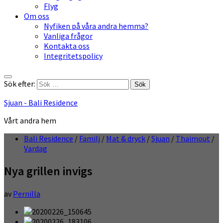
Flyg
Om oss
Nyfiken på våra andra hemma?
Vanliga frågor
Kontakta oss
Integritetspolicy
Sök efter:
Sjuan - Bali Residence
Vårt andra hem
Bali Residence
/
Familj
/
Mat & dryck
/
Sjuan
/
Thaimout
/
Vardag
Nya grillen invigs
av
Pernilla