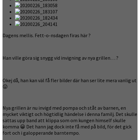
Dagens mellis. Fett-o-nsdagen firas här ?
Han ville göra sig snygg vid invigning av nya grillen… ?
Okej då, han kan väl få fler bilder där han ser lite mera vanlig ut
😛
Nya grillen är nu invigd med pompa och ståt av barnen, en
mycket viktigt och högtidlig händelse i denna familj. Det skulle
sättas upp band att klippa som om kungen himself skulle
komma 😀 Det hann jag dock inte få med på bild, för det gick
fort och i galopperande barntempo.