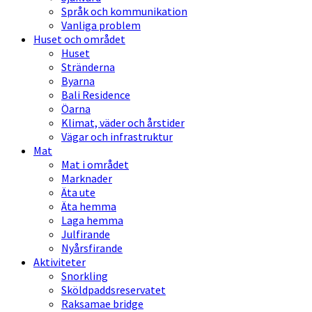
Språk och kommunikation
Vanliga problem
Huset och området
Huset
Stränderna
Byarna
Bali Residence
Öarna
Klimat, väder och årstider
Vägar och infrastruktur
Mat
Mat i området
Marknader
Äta ute
Äta hemma
Laga hemma
Julfirande
Nyårsfirande
Aktiviteter
Snorkling
Sköldpaddsreservatet
Raksamae bridge