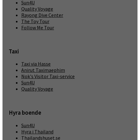
Sun4U
Quality Voyage
Rayong Dive Center
The Toy Tour
Follow Me Tour
Taxi
Taxi via Hasse
Anirut Taximaephim
Nok's Visitor Taxi-service
Sun4U
Quality Voyage
Hyra boende
Sun4U
Hyra i Thailand
Thailandshuset.se