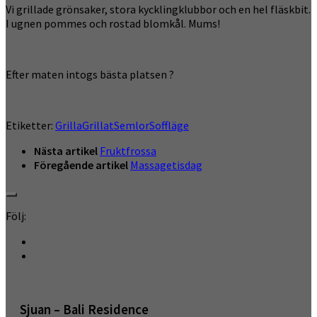
Vi grillade grönsaker, stora kycklingklubbor och en hel fläskbit.
I ugnen pommes och rostad blomkål. Mums!
Efter maten intogs bästa platsen ?
Etiketter:
Grilla
Grillat
Semlor
Soffläge
Nästa artikel
Fruktfrossa
Föregående artikel
Massagetisdag
Följ:
Sjuan – Bali Residence