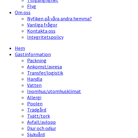
Tillgänglighet
Flyg
Om oss
Nyfiken på våra andra hemma?
Vanliga frågor
Kontakta oss
Integritetspolicy
Hem
Gästinformation
Packning
Ankomst/avresa
Transfer/logistik
Handla
Vatten
Inomhus/utomhusklimat
Allergi
Poolen
Trädgård
Tvätt/tork
Avfall/avlopp
Djur och odjur
Sjukvård