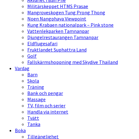
Akvariet i Ban Phe
Militärskeppet HTMS Prasae
Mangroveskogen Tung Prong Thong
Noen Nangphaya Viewpoint
Kung Krabaen nationalpark – Pink stone
Vattenlekparken Tamnanpar
Djungelrestaurangen Tamnanpar
Eldflugesafari
Fruktlandet Suphattra Land
Golf
Fallskärmshoppning med Skydive Thailand
Vardag
Barn
Skola
Träning
Bank och pengar
Massage
TV, film och serier
Handla via internet
Tvätt
Tanka
Boka
Tillgänglighet