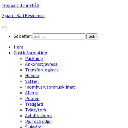
Hoppa till innehåll
Sjuan - Bali Residence
Sök efter:
Hem
Gästinformation
Packning
Ankomst/avresa
Transfer/logistik
Handla
Vatten
Inomhus/utomhusklimat
Allergi
Poolen
Trädgård
Tvätt/tork
Avfall/avlopp
Djur och odjur
Sjukvård