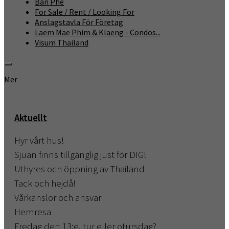
Ban Phe
For Sale / Rent / Looking For
Anslagstavla För Företag
Laem Mae Phim & Klaeng - Condos...
Visum Thailand
Mer
Aktuellt
Hyr vårt hus!
Sjuan finns tillgänglig just för DIG!
Uthyres och öppning av Thailand
Tack och hejdå!
Vårkänslor och ansvar
Hemresa
Fredag den 13:e, tur eller otursdag?