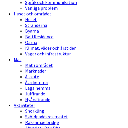
Språk och kommunikation
Vanliga problem
Huset och området
Huset
Stränderna
Byarna
Bali Residence
Öarna
Klimat, väder och årstider
Vägar och infrastruktur
Mat
Mat i området
Marknader
Äta ute
Äta hemma
Laga hemma
Julfirande
Nyårsfirande
Aktiviteter
Snorkling
Sköldpaddsreservatet
Raksamae bridge