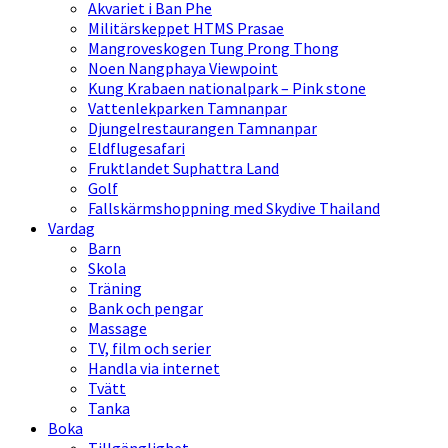
Akvariet i Ban Phe
Militärskeppet HTMS Prasae
Mangroveskogen Tung Prong Thong
Noen Nangphaya Viewpoint
Kung Krabaen nationalpark – Pink stone
Vattenlekparken Tamnanpar
Djungelrestaurangen Tamnanpar
Eldflugesafari
Fruktlandet Suphattra Land
Golf
Fallskärmshoppning med Skydive Thailand
Vardag
Barn
Skola
Träning
Bank och pengar
Massage
TV, film och serier
Handla via internet
Tvätt
Tanka
Boka