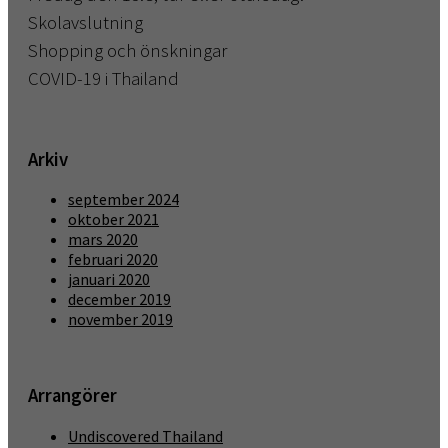
Skolavslutning
Shopping och önskningar
COVID-19 i Thailand
Arkiv
september 2024
oktober 2021
mars 2020
februari 2020
januari 2020
december 2019
november 2019
Arrangörer
Undiscovered Thailand