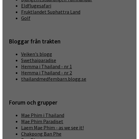
Eldflugesafari
Fruktlandet Suphattra Land
Golf
Bloggar från trakten
Veiken's blogg
Swethaiparadise
Hemma i Thailand - nr 1
Hemma i Thailand - nr 2
thailandmedfembarn.blogg.se
Forum och grupper
Mae Phim i Thailand
Mae Phim Paradiset
Laem Mae Phim - as we see it!
Chakpong Ban Phe