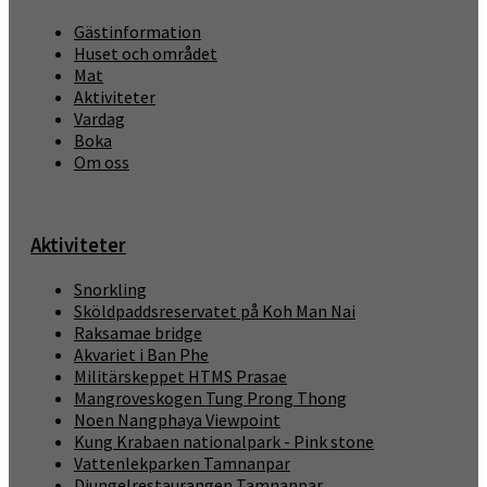
Gästinformation
Huset och området
Mat
Aktiviteter
Vardag
Boka
Om oss
Aktiviteter
Snorkling
Sköldpaddsreservatet på Koh Man Nai
Raksamae bridge
Akvariet i Ban Phe
Militärskeppet HTMS Prasae
Mangroveskogen Tung Prong Thong
Noen Nangphaya Viewpoint
Kung Krabaen nationalpark - Pink stone
Vattenlekparken Tamnanpar
Djungelrestaurangen Tamnanpar