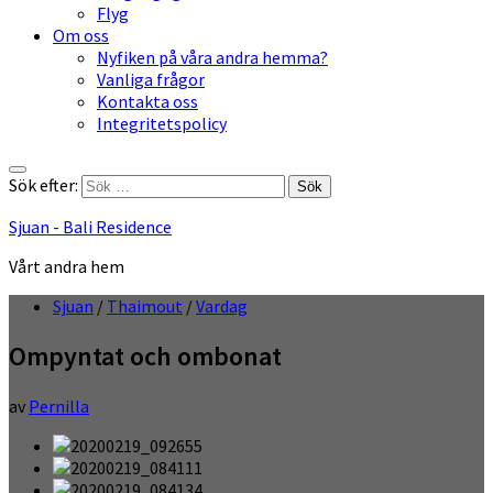
Flyg
Om oss
Nyfiken på våra andra hemma?
Vanliga frågor
Kontakta oss
Integritetspolicy
Sök efter:
Sjuan - Bali Residence
Vårt andra hem
Sjuan
/
Thaimout
/
Vardag
Ompyntat och ombonat
av
Pernilla