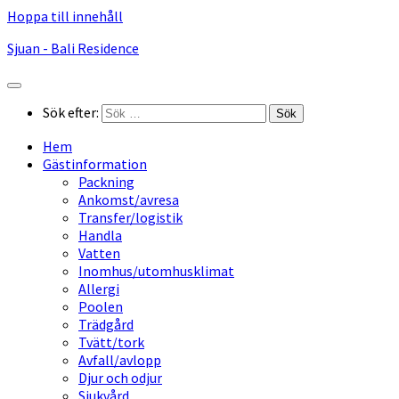
Hoppa till innehåll
Sjuan - Bali Residence
Sök efter:
Hem
Gästinformation
Packning
Ankomst/avresa
Transfer/logistik
Handla
Vatten
Inomhus/utomhusklimat
Allergi
Poolen
Trädgård
Tvätt/tork
Avfall/avlopp
Djur och odjur
Sjukvård