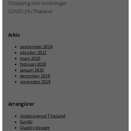
Shopping och önskningar
COVID-19 i Thailand
Arkiv
september 2024
oktober 2021
mars 2020
februari 2020
januari 2020
december 2019
november 2019
Arrangörer
Undiscovered Thailand
Sun4U
Quality Voyage