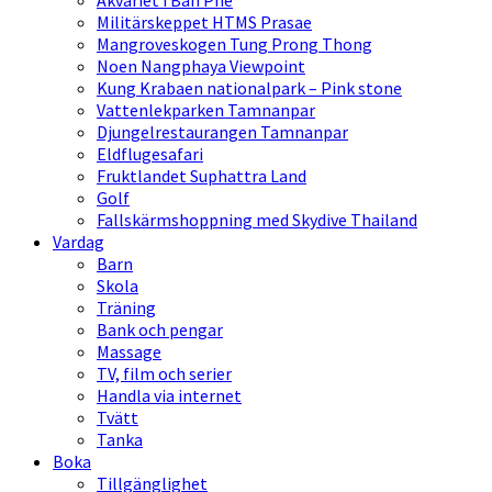
Akvariet i Ban Phe
Militärskeppet HTMS Prasae
Mangroveskogen Tung Prong Thong
Noen Nangphaya Viewpoint
Kung Krabaen nationalpark – Pink stone
Vattenlekparken Tamnanpar
Djungelrestaurangen Tamnanpar
Eldflugesafari
Fruktlandet Suphattra Land
Golf
Fallskärmshoppning med Skydive Thailand
Vardag
Barn
Skola
Träning
Bank och pengar
Massage
TV, film och serier
Handla via internet
Tvätt
Tanka
Boka
Tillgänglighet