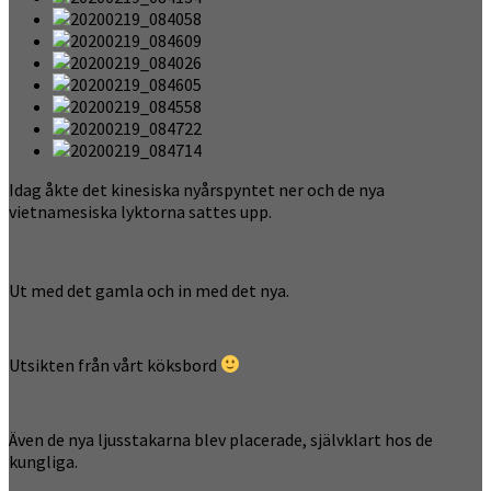
Idag åkte det kinesiska nyårspyntet ner och de nya
vietnamesiska lyktorna sattes upp.
Ut med det gamla och in med det nya.
Utsikten från vårt köksbord
Även de nya ljusstakarna blev placerade, självklart hos de
kungliga.