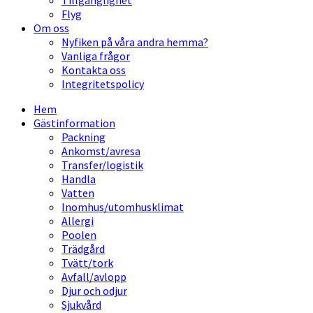
Tillgänglighet
Flyg
Om oss
Nyfiken på våra andra hemma?
Vanliga frågor
Kontakta oss
Integritetspolicy
Hem
Gästinformation
Packning
Ankomst/avresa
Transfer/logistik
Handla
Vatten
Inomhus/utomhusklimat
Allergi
Poolen
Trädgård
Tvätt/tork
Avfall/avlopp
Djur och odjur
Sjukvård