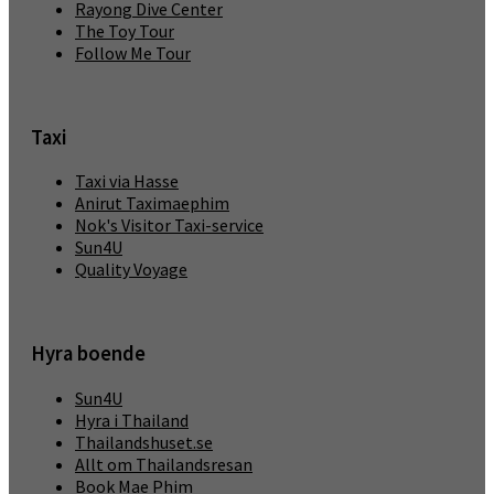
Rayong Dive Center
The Toy Tour
Follow Me Tour
Taxi
Taxi via Hasse
Anirut Taximaephim
Nok's Visitor Taxi-service
Sun4U
Quality Voyage
Hyra boende
Sun4U
Hyra i Thailand
Thailandshuset.se
Allt om Thailandsresan
Book Mae Phim