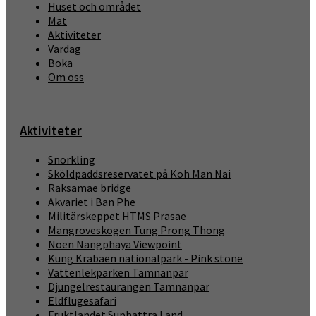
Huset och området
Mat
Aktiviteter
Vardag
Boka
Om oss
Aktiviteter
Snorkling
Sköldpaddsreservatet på Koh Man Nai
Raksamae bridge
Akvariet i Ban Phe
Militärskeppet HTMS Prasae
Mangroveskogen Tung Prong Thong
Noen Nangphaya Viewpoint
Kung Krabaen nationalpark - Pink stone
Vattenlekparken Tamnanpar
Djungelrestaurangen Tamnanpar
Eldflugesafari
Fruktlandet Suphattra Land