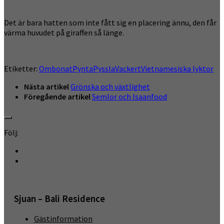
Det är bara hatten som inte fått sig en placering ännu, den får
värma huvudet på giraffen så länge.
Etiketter:
Ombonat
Pynta
Pyssla
Vackert
Vietnamesiska lyktor
Nästa artikel
Grönska och växtlighet
Föregående artikel
Semlor och Isaanfood
Följ:
Sjuan – Bali Residence
Gästinformation