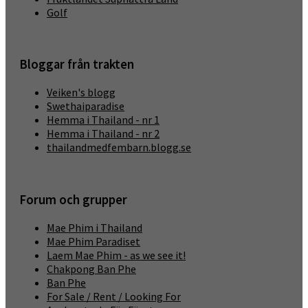
Golf
Bloggar från trakten
Veiken's blogg
Swethaiparadise
Hemma i Thailand - nr 1
Hemma i Thailand - nr 2
thailandmedfembarn.blogg.se
Forum och grupper
Mae Phim i Thailand
Mae Phim Paradiset
Laem Mae Phim - as we see it!
Chakpong Ban Phe
Ban Phe
For Sale / Rent / Looking For