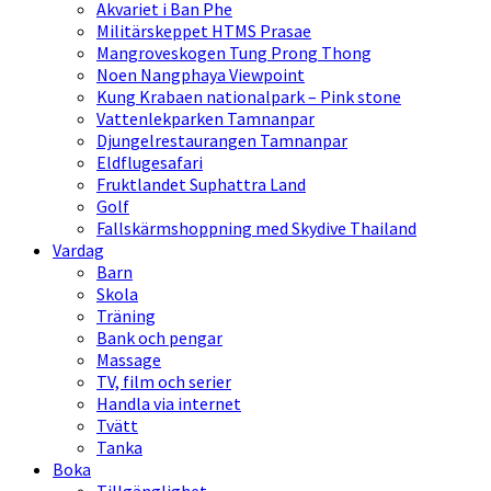
Akvariet i Ban Phe
Militärskeppet HTMS Prasae
Mangroveskogen Tung Prong Thong
Noen Nangphaya Viewpoint
Kung Krabaen nationalpark – Pink stone
Vattenlekparken Tamnanpar
Djungelrestaurangen Tamnanpar
Eldflugesafari
Fruktlandet Suphattra Land
Golf
Fallskärmshoppning med Skydive Thailand
Vardag
Barn
Skola
Träning
Bank och pengar
Massage
TV, film och serier
Handla via internet
Tvätt
Tanka
Boka