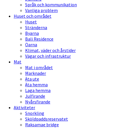
Språk och kommunikation
Vanliga problem
Huset och området
Huset
Stränderna
Byarna
Bali Residence
Öarna
Klimat, väder och årstider
Vägar och infrastruktur
Mat
Mat i området
Marknader
Äta ute
Äta hemma
Laga hemma
Julfirande
Nyårsfirande
Aktiviteter
Snorkling
Sköldpaddsreservatet
Raksamae bridge