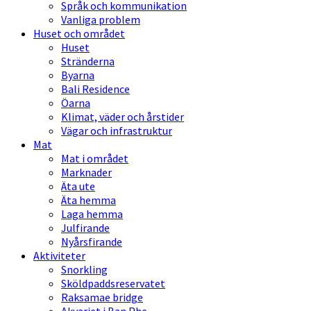
Språk och kommunikation
Vanliga problem
Huset och området
Huset
Stränderna
Byarna
Bali Residence
Öarna
Klimat, väder och årstider
Vägar och infrastruktur
Mat
Mat i området
Marknader
Äta ute
Äta hemma
Laga hemma
Julfirande
Nyårsfirande
Aktiviteter
Snorkling
Sköldpaddsreservatet
Raksamae bridge