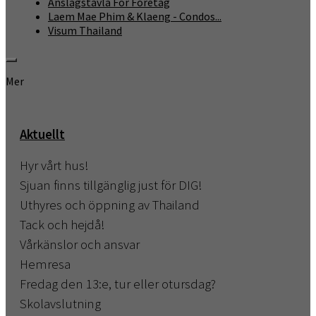
Anslagstavla För Företag
Laem Mae Phim & Klaeng - Condos...
Visum Thailand
Mer
Aktuellt
Hyr vårt hus!
Sjuan finns tillgänglig just för DIG!
Uthyres och öppning av Thailand
Tack och hejdå!
Vårkänslor och ansvar
Hemresa
Fredag den 13:e, tur eller otursdag?
Skolavslutning