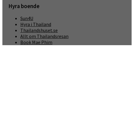
Hyra boende
Sun4U
Hyra i Thailand
Thailandshuset.se
Allt om Thailandsresan
Book Mae Phim
Annonser
Adress
76/7 Moo 4
A. Klaeng, T. Kram
Rayong 21190
Thailand
Meta
Logga in
Mörkt läge