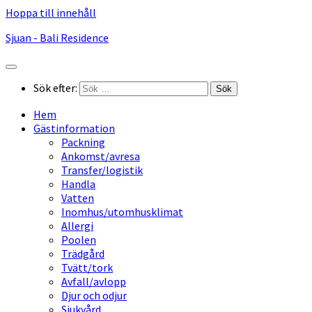
Hoppa till innehåll
Sjuan - Bali Residence
Sök efter:
Hem
Gästinformation
Packning
Ankomst/avresa
Transfer/logistik
Handla
Vatten
Inomhus/utomhusklimat
Allergi
Poolen
Trädgård
Tvätt/tork
Avfall/avlopp
Djur och odjur
Sjukvård