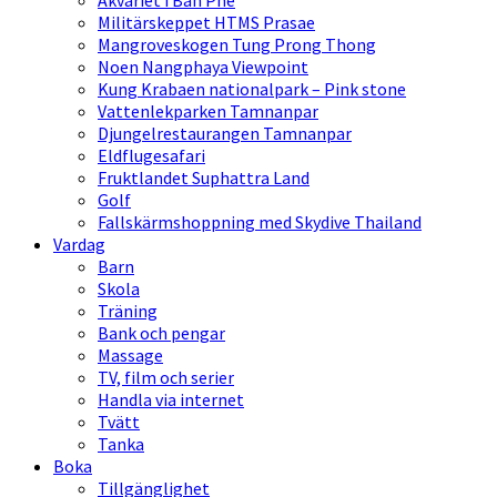
Akvariet i Ban Phe
Militärskeppet HTMS Prasae
Mangroveskogen Tung Prong Thong
Noen Nangphaya Viewpoint
Kung Krabaen nationalpark – Pink stone
Vattenlekparken Tamnanpar
Djungelrestaurangen Tamnanpar
Eldflugesafari
Fruktlandet Suphattra Land
Golf
Fallskärmshoppning med Skydive Thailand
Vardag
Barn
Skola
Träning
Bank och pengar
Massage
TV, film och serier
Handla via internet
Tvätt
Tanka
Boka
Tillgänglighet