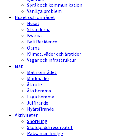
Språk och kommunikation
Vanliga problem
Huset och området
Huset
Stränderna
Byarna
Bali Residence
Öarna
Klimat, väder och årstider
Vägar och infrastruktur
Mat
Mat i området
Marknader
Äta ute
Äta hemma
Laga hemma
Julfirande
Nyårsfirande
Aktiviteter
Snorkling
Sköldpaddsreservatet
Raksamae bridge