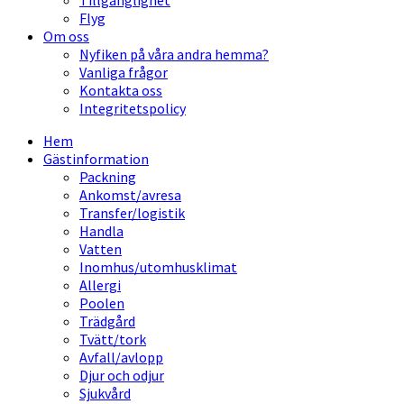
Tillgänglighet
Flyg
Om oss
Nyfiken på våra andra hemma?
Vanliga frågor
Kontakta oss
Integritetspolicy
Hem
Gästinformation
Packning
Ankomst/avresa
Transfer/logistik
Handla
Vatten
Inomhus/utomhusklimat
Allergi
Poolen
Trädgård
Tvätt/tork
Avfall/avlopp
Djur och odjur
Sjukvård