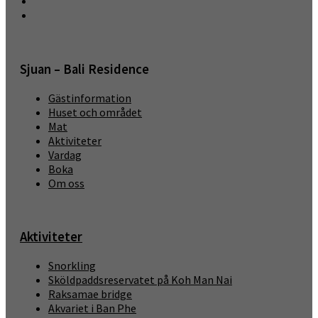
Sjuan – Bali Residence
Gästinformation
Huset och området
Mat
Aktiviteter
Vardag
Boka
Om oss
Aktiviteter
Snorkling
Sköldpaddsreservatet på Koh Man Nai
Raksamae bridge
Akvariet i Ban Phe