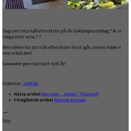
Dags att inta nyårsförrätten på vår baklängesmiddag ? Är vi
tidiga eller sena..? ?
Men vilken tur att vi åt efterrätten först igår, annars hade vi
inte orkat den!
Sawasdee pee mai! Gott nytt år!
Etiketter:
Jul
Nyår
Nästa artikel
Kan man…billigt i Thailand?
Föregående artikel
Missing animals
Följ: