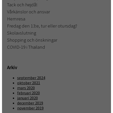
Tack och hejdå!
Vårkänslor och ansvar
Hemresa
Fredag den 13:e, tur eller otursdag?
Skolavslutning
Shopping och önskningar
COVID-19 i Thailand
Arkiv
september 2024
oktober 2021
mars 2020
februari 2020
januari 2020
december 2019
november 2019