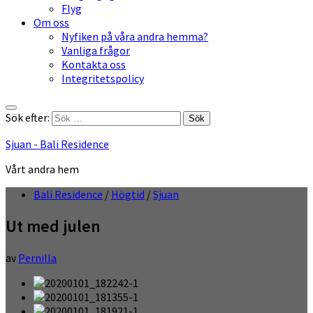
Flyg
Om oss
Nyfiken på våra andra hemma?
Vanliga frågor
Kontakta oss
Integritetspolicy
Sök efter:
Sjuan - Bali Residence
Vårt andra hem
Bali Residence
/
Högtid
/
Sjuan
Ut med julen
av
Pernilla