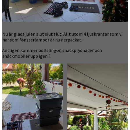
Nu är glada julen slut slut slut. Allt utom 4 ljuskransar som vi
har som fönsterlampor är nu nerpackat.
Äntligen kommer bollslingor, snäckprydnader och
snäckmobiler upp igen ?