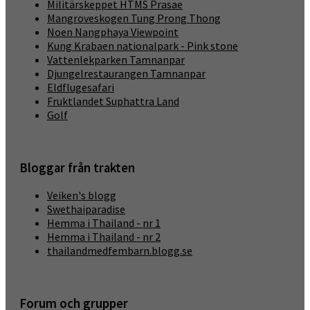
Militärskeppet HTMS Prasae
Mangroveskogen Tung Prong Thong
Noen Nangphaya Viewpoint
Kung Krabaen nationalpark - Pink stone
Vattenlekparken Tamnanpar
Djungelrestaurangen Tamnanpar
Eldflugesafari
Fruktlandet Suphattra Land
Golf
Bloggar från trakten
Veiken's blogg
Swethaiparadise
Hemma i Thailand - nr 1
Hemma i Thailand - nr 2
thailandmedfembarn.blogg.se
Forum och grupper