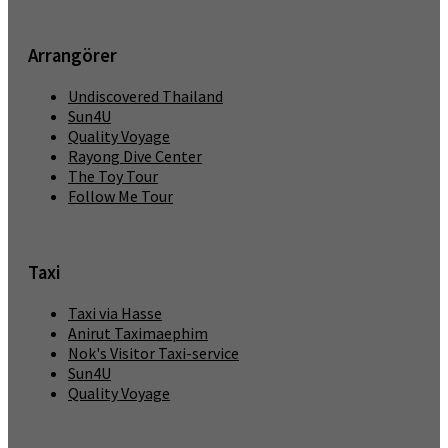
Arrangörer
Undiscovered Thailand
Sun4U
Quality Voyage
Rayong Dive Center
The Toy Tour
Follow Me Tour
Taxi
Taxi via Hasse
Anirut Taximaephim
Nok's Visitor Taxi-service
Sun4U
Quality Voyage