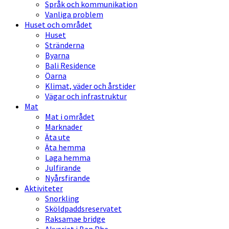
Språk och kommunikation
Vanliga problem
Huset och området
Huset
Stränderna
Byarna
Bali Residence
Öarna
Klimat, väder och årstider
Vägar och infrastruktur
Mat
Mat i området
Marknader
Äta ute
Äta hemma
Laga hemma
Julfirande
Nyårsfirande
Aktiviteter
Snorkling
Sköldpaddsreservatet
Raksamae bridge