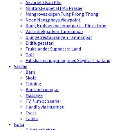
Akvariet i Ban Phe
Militärskeppet HTMS Prasae
Mangroveskogen Tung Prong Thong
Noen Nangphaya Viewpoint
Kung Krabaen nationalpark – Pink stone
Vattenlekparken Tamnanpar
Djungelrestaurangen Tamnanpar
Eldflugesafari
Fruktlandet Suphattra Land
Golf
Fallskärmshoppning med Skydive Thailand
Vardag
Barn
Skola
Träning
Bank och pengar
Massage
TV, film och serier
Handla via internet
Tvätt
Tanka
Boka