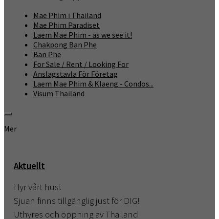
Mae Phim i Thailand
Mae Phim Paradiset
Laem Mae Phim - as we see it!
Chakpong Ban Phe
Ban Phe
For Sale / Rent / Looking For
Anslagstavla För Företag
Laem Mae Phim & Klaeng - Condos...
Visum Thailand
Mer
Aktuellt
Hyr vårt hus!
Sjuan finns tillgänglig just för DIG!
Uthyres och öppning av Thailand