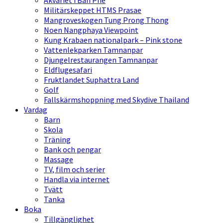
Akvariet i Ban Phe
Militärskeppet HTMS Prasae
Mangroveskogen Tung Prong Thong
Noen Nangphaya Viewpoint
Kung Krabaen nationalpark – Pink stone
Vattenlekparken Tamnanpar
Djungelrestaurangen Tamnanpar
Eldflugesafari
Fruktlandet Suphattra Land
Golf
Fallskärmshoppning med Skydive Thailand
Vardag
Barn
Skola
Träning
Bank och pengar
Massage
TV, film och serier
Handla via internet
Tvätt
Tanka
Boka
Tillgänglighet