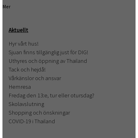
Mer
Aktuellt
Hyr vårt hus!
Sjuan finns tillgänglig just för DIG!
Uthyres och öppning av Thailand
Tack och hejdå!
Vårkänslor och ansvar
Hemresa
Fredag den 13:e, tur eller otursdag?
Skolavslutning
Shopping och önskningar
COVID-19 i Thailand