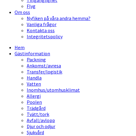
Tillgänglighet
Flyg
Om oss
Nyfiken på våra andra hemma?
Vanliga frågor
Kontakta oss
Integritetspolicy
Hem
Gästinformation
Packning
Ankomst/avresa
Transfer/logistik
Handla
Vatten
Inomhus/utomhusklimat
Allergi
Poolen
Trädgård
Tvätt/tork
Avfall/avlopp
Djur och odjur
Sjukvård