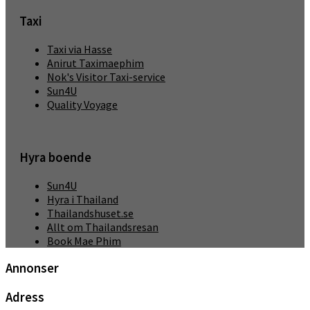
Taxi
Taxi via Hasse
Anirut Taximaephim
Nok's Visitor Taxi-service
Sun4U
Quality Voyage
Hyra boende
Sun4U
Hyra i Thailand
Thailandshuset.se
Allt om Thailandsresan
Book Mae Phim
Annonser
Adress