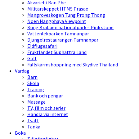
Akvariet i Ban Phe
Militärskeppet HTMS Prasae
Mangroveskogen Tung Prong Thong
Noen Nangphaya Viewpoint
Kung Krabaen nationalpark – Pink stone
Vattenlekparken Tamnanpar
Djungelrestaurangen Tamnanpar
Eldflugesafari
Fruktlandet Suphattra Land
Golf
Fallskärmshoppning med Skydive Thailand
Vardag
Barn
Skola
Träning
Bank och pengar
Massage
TV, film och serier
Handla via internet
Tvätt
Tanka
Boka