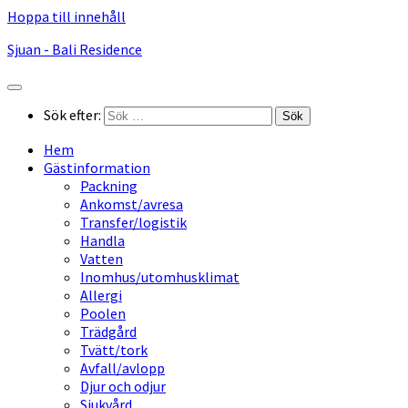
Hoppa till innehåll
Sjuan - Bali Residence
Sök efter:
Hem
Gästinformation
Packning
Ankomst/avresa
Transfer/logistik
Handla
Vatten
Inomhus/utomhusklimat
Allergi
Poolen
Trädgård
Tvätt/tork
Avfall/avlopp
Djur och odjur
Sjukvård