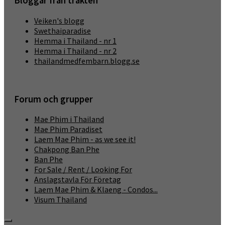
Bloggar från trakten
Veiken's blogg
Swethaiparadise
Hemma i Thailand - nr 1
Hemma i Thailand - nr 2
thailandmedfembarn.blogg.se
Forum och grupper
Mae Phim i Thailand
Mae Phim Paradiset
Laem Mae Phim - as we see it!
Chakpong Ban Phe
Ban Phe
For Sale / Rent / Looking For
Anslagstavla För Företag
Laem Mae Phim & Klaeng - Condos...
Visum Thailand