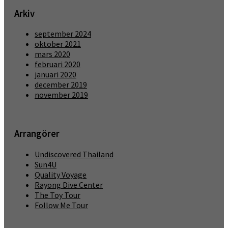
Arkiv
september 2024
oktober 2021
mars 2020
februari 2020
januari 2020
december 2019
november 2019
Arrangörer
Undiscovered Thailand
Sun4U
Quality Voyage
Rayong Dive Center
The Toy Tour
Follow Me Tour