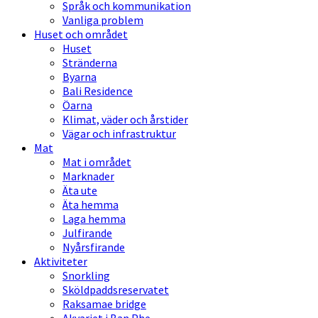
Språk och kommunikation
Vanliga problem
Huset och området
Huset
Stränderna
Byarna
Bali Residence
Öarna
Klimat, väder och årstider
Vägar och infrastruktur
Mat
Mat i området
Marknader
Äta ute
Äta hemma
Laga hemma
Julfirande
Nyårsfirande
Aktiviteter
Snorkling
Sköldpaddsreservatet
Raksamae bridge