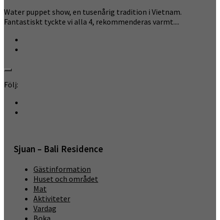
Water puppet show, en tusenårig tradition i Vietnam.
Fantastiskt tyckte vi alla 4, rekommenderas varmt....
Följ:
Sjuan – Bali Residence
Gästinformation
Huset och området
Mat
Aktiviteter
Vardag
Boka