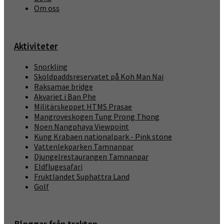
Om oss
Aktiviteter
Snorkling
Sköldpaddsreservatet på Koh Man Nai
Raksamae bridge
Akvariet i Ban Phe
Militärskeppet HTMS Prasae
Mangroveskogen Tung Prong Thong
Noen Nangphaya Viewpoint
Kung Krabaen nationalpark - Pink stone
Vattenlekparken Tamnanpar
Djungelrestaurangen Tamnanpar
Eldflugesafari
Fruktlandet Suphattra Land
Golf