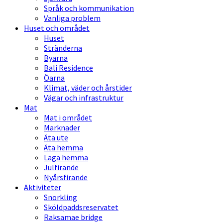
Språk och kommunikation
Vanliga problem
Huset och området
Huset
Stränderna
Byarna
Bali Residence
Öarna
Klimat, väder och årstider
Vägar och infrastruktur
Mat
Mat i området
Marknader
Äta ute
Äta hemma
Laga hemma
Julfirande
Nyårsfirande
Aktiviteter
Snorkling
Sköldpaddsreservatet
Raksamae bridge