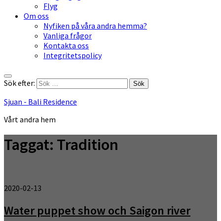
Flyg
Om oss
Nyfiken på våra andra hemma?
Vanliga frågor
Kontakta oss
Integritetspolicy
Sök efter:
Sjuan - Bali Residence
Vårt andra hem
Taggat:
Tradition
2020-02-13
Water puppet show och Saigon river