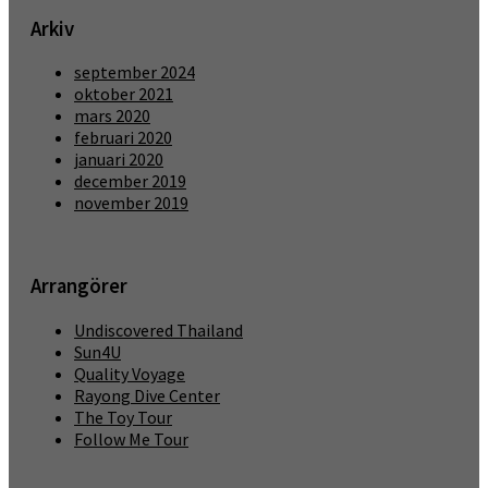
Arkiv
september 2024
oktober 2021
mars 2020
februari 2020
januari 2020
december 2019
november 2019
Arrangörer
Undiscovered Thailand
Sun4U
Quality Voyage
Rayong Dive Center
The Toy Tour
Follow Me Tour