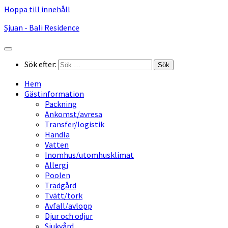
Hoppa till innehåll
Sjuan - Bali Residence
Sök efter:
Hem
Gästinformation
Packning
Ankomst/avresa
Transfer/logistik
Handla
Vatten
Inomhus/utomhusklimat
Allergi
Poolen
Trädgård
Tvätt/tork
Avfall/avlopp
Djur och odjur
Sjukvård