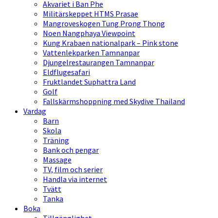
Akvariet i Ban Phe
Militärskeppet HTMS Prasae
Mangroveskogen Tung Prong Thong
Noen Nangphaya Viewpoint
Kung Krabaen nationalpark – Pink stone
Vattenlekparken Tamnanpar
Djungelrestaurangen Tamnanpar
Eldflugesafari
Fruktlandet Suphattra Land
Golf
Fallskärmshoppning med Skydive Thailand
Vardag
Barn
Skola
Träning
Bank och pengar
Massage
TV, film och serier
Handla via internet
Tvätt
Tanka
Boka