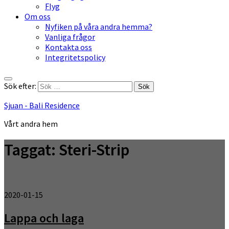
Flyg
Om oss
Nyfiken på våra andra hemma?
Vanliga frågor
Kontakta oss
Integritetspolicy
Sök efter:
Sjuan - Bali Residence
Vårt andra hem
Taggat:
Steri-Strip
2020-01-15
Lappa och laga