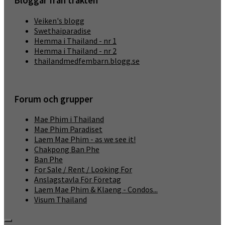
Bloggar från trakten
Veiken's blogg
Swethaiparadise
Hemma i Thailand - nr 1
Hemma i Thailand - nr 2
thailandmedfembarn.blogg.se
Forum och grupper
Mae Phim i Thailand
Mae Phim Paradiset
Laem Mae Phim - as we see it!
Chakpong Ban Phe
Ban Phe
For Sale / Rent / Looking For
Anslagstavla För Företag
Laem Mae Phim & Klaeng - Condos...
Visum Thailand