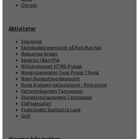
Om oss
Aktiviteter
Snorkling
Sköldpaddsreservatet på Koh Man Nai
Raksamae bridge
Akvariet i Ban Phe
Militärskeppet HTMS Prasae
Mangroveskogen Tung Prong Thong
Noen Nangphaya Viewpoint
Kung Krabaen nationalpark - Pink stone
Vattenlekparken Tamnanpar
Djungelrestaurangen Tamnanpar
Eldflugesafari
Fruktlandet Suphattra Land
Golf