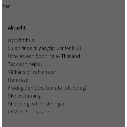
Mer
Aktuellt
Hyr vårt hus!
Sjuan finns tillgänglig just för DIG!
Uthyres och öppning av Thailand
Tack och hejdå!
Vårkänslor och ansvar
Hemresa
Fredag den 13:e, tur eller otursdag?
Skolavslutning
Shopping och önskningar
COVID-19 i Thailand