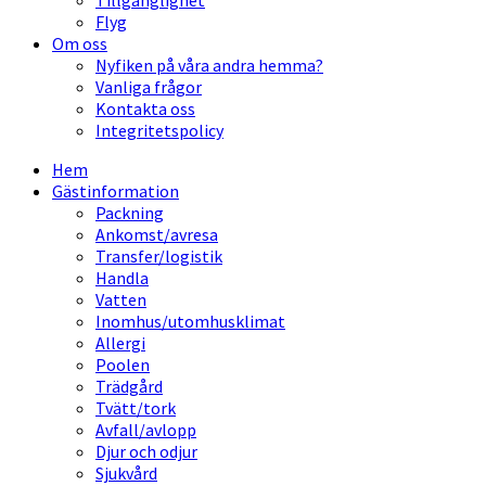
Tillgänglighet
Flyg
Om oss
Nyfiken på våra andra hemma?
Vanliga frågor
Kontakta oss
Integritetspolicy
Hem
Gästinformation
Packning
Ankomst/avresa
Transfer/logistik
Handla
Vatten
Inomhus/utomhusklimat
Allergi
Poolen
Trädgård
Tvätt/tork
Avfall/avlopp
Djur och odjur
Sjukvård