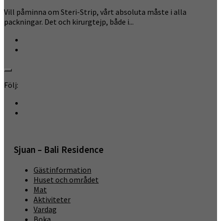
Vill påminna om Steri-Strip, vårt absoluta måste i alla
packningar. Det och kirurgtejp, både i...
Följ:
Sjuan – Bali Residence
Gästinformation
Huset och området
Mat
Aktiviteter
Vardag
Boka