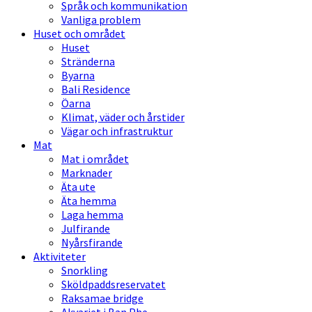
Språk och kommunikation
Vanliga problem
Huset och området
Huset
Stränderna
Byarna
Bali Residence
Öarna
Klimat, väder och årstider
Vägar och infrastruktur
Mat
Mat i området
Marknader
Äta ute
Äta hemma
Laga hemma
Julfirande
Nyårsfirande
Aktiviteter
Snorkling
Sköldpaddsreservatet
Raksamae bridge