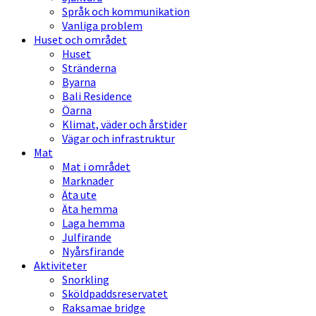
Språk och kommunikation
Vanliga problem
Huset och området
Huset
Stränderna
Byarna
Bali Residence
Öarna
Klimat, väder och årstider
Vägar och infrastruktur
Mat
Mat i området
Marknader
Äta ute
Äta hemma
Laga hemma
Julfirande
Nyårsfirande
Aktiviteter
Snorkling
Sköldpaddsreservatet
Raksamae bridge