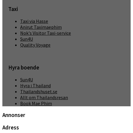
Taxi
Taxi via Hasse
Anirut Taximaephim
Nok's Visitor Taxi-service
Sun4U
Quality Voyage
Hyra boende
Sun4U
Hyra i Thailand
Thailandshuset.se
Allt om Thailandsresan
Book Mae Phim
Annonser
Adress