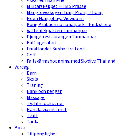
Akvariet i Ban Phe
Militärskeppet HTMS Prasae
Mangroveskogen Tung Prong Thong
Noen Nangphaya Viewpoint
Kung Krabaen nationalpark – Pink stone
Vattenlekparken Tamnanpar
Djungelrestaurangen Tamnanpar
Eldflugesafari
Fruktlandet Suphattra Land
Golf
Fallskärmshoppning med Skydive Thailand
Vardag
Barn
Skola
Träning
Bank och pengar
Massage
TV, film och serier
Handla via internet
Tvätt
Tanka
Boka
Tillgänglighet