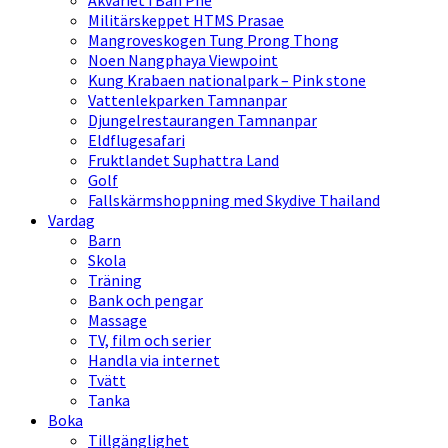
Akvariet i Ban Phe
Militärskeppet HTMS Prasae
Mangroveskogen Tung Prong Thong
Noen Nangphaya Viewpoint
Kung Krabaen nationalpark – Pink stone
Vattenlekparken Tamnanpar
Djungelrestaurangen Tamnanpar
Eldflugesafari
Fruktlandet Suphattra Land
Golf
Fallskärmshoppning med Skydive Thailand
Vardag
Barn
Skola
Träning
Bank och pengar
Massage
TV, film och serier
Handla via internet
Tvätt
Tanka
Boka
Tillgänglighet