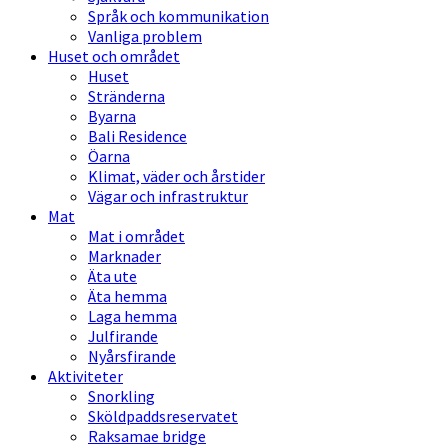
Språk och kommunikation
Vanliga problem
Huset och området
Huset
Stränderna
Byarna
Bali Residence
Öarna
Klimat, väder och årstider
Vägar och infrastruktur
Mat
Mat i området
Marknader
Äta ute
Äta hemma
Laga hemma
Julfirande
Nyårsfirande
Aktiviteter
Snorkling
Sköldpaddsreservatet
Raksamae bridge