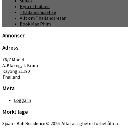
Sun4U
Hyra i Thailand
Thailandshuset.se
Allt om Thailandsresan
Book Mae Phim
Annonser
Adress
76/7 Moo 4
A. Klaeng, T. Kram
Rayong 21190
Thailand
Meta
Logga in
Mörkt läge
Sjuan - Bali Residence © 2026. Alla rättigheter förbehållna.