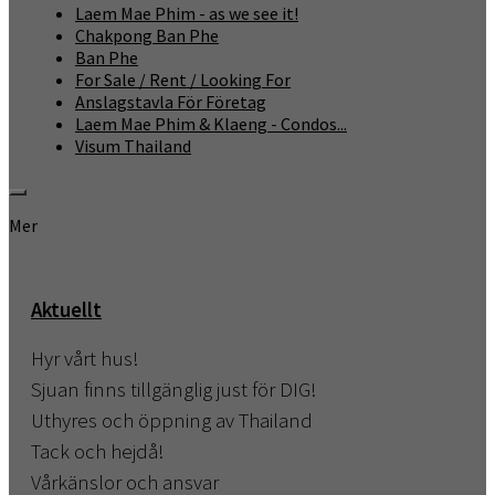
Laem Mae Phim - as we see it!
Chakpong Ban Phe
Ban Phe
For Sale / Rent / Looking For
Anslagstavla För Företag
Laem Mae Phim & Klaeng - Condos...
Visum Thailand
Mer
Aktuellt
Hyr vårt hus!
Sjuan finns tillgänglig just för DIG!
Uthyres och öppning av Thailand
Tack och hejdå!
Vårkänslor och ansvar