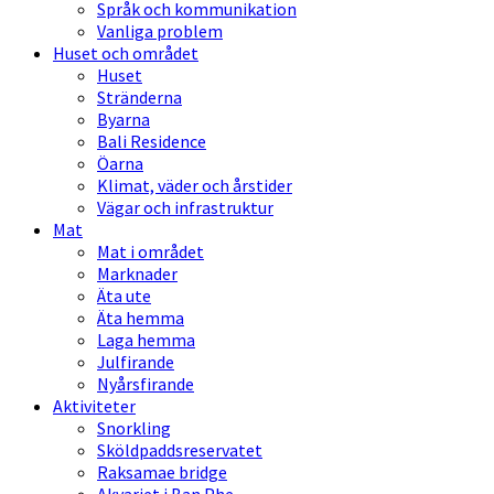
Språk och kommunikation
Vanliga problem
Huset och området
Huset
Stränderna
Byarna
Bali Residence
Öarna
Klimat, väder och årstider
Vägar och infrastruktur
Mat
Mat i området
Marknader
Äta ute
Äta hemma
Laga hemma
Julfirande
Nyårsfirande
Aktiviteter
Snorkling
Sköldpaddsreservatet
Raksamae bridge