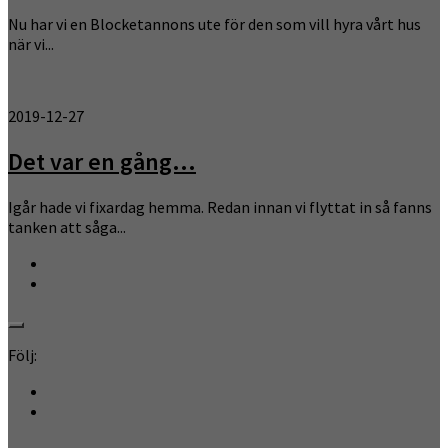
Nu har vi en Blocketannons ute för den som vill hyra vårt hus
när vi...
2019-12-27
Det var en gång…
Igår hade vi fixardag hemma. Redan innan vi flyttat in så fanns
tanken att såga...
Följ: