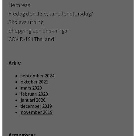
Hemresa
Fredag den 13:e, tur eller otursdag?
Skolavslutning
Shopping och önskningar
COVID-19 i Thailand
Arkiv
september 2024
oktober 2021
mars 2020
februari 2020
januari 2020
december 2019
november 2019
Arrangörer