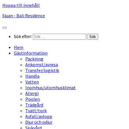
Hoppa till innehåll
Sjuan - Bali Residence
Sök efter:
Hem
Gästinformation
Packning
Ankomst/avresa
Transfer/logistik
Handla
Vatten
Inomhus/utomhusklimat
Allergi
Poolen
Trädgård
Tvätt/tork
Avfall/avlopp
Djur och odjur
Sjukvård