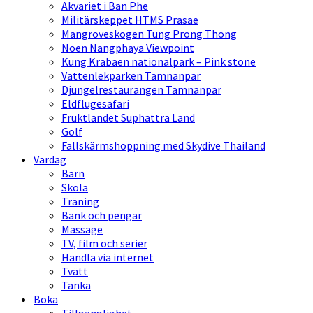
Akvariet i Ban Phe
Militärskeppet HTMS Prasae
Mangroveskogen Tung Prong Thong
Noen Nangphaya Viewpoint
Kung Krabaen nationalpark – Pink stone
Vattenlekparken Tamnanpar
Djungelrestaurangen Tamnanpar
Eldflugesafari
Fruktlandet Suphattra Land
Golf
Fallskärmshoppning med Skydive Thailand
Vardag
Barn
Skola
Träning
Bank och pengar
Massage
TV, film och serier
Handla via internet
Tvätt
Tanka
Boka