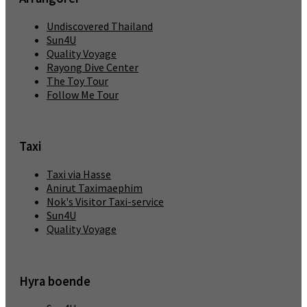
Undiscovered Thailand
Sun4U
Quality Voyage
Rayong Dive Center
The Toy Tour
Follow Me Tour
Taxi
Taxi via Hasse
Anirut Taximaephim
Nok's Visitor Taxi-service
Sun4U
Quality Voyage
Hyra boende