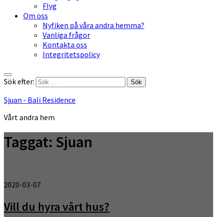
Flyg
Om oss
Nyfiken på våra andra hemma?
Vanliga frågor
Kontakta oss
Integritetspolicy
Sök efter:
Sjuan - Bali Residence
Vårt andra hem
Taggat:
Sjuan
2020-03-07
Vill du hyra vårt hus?