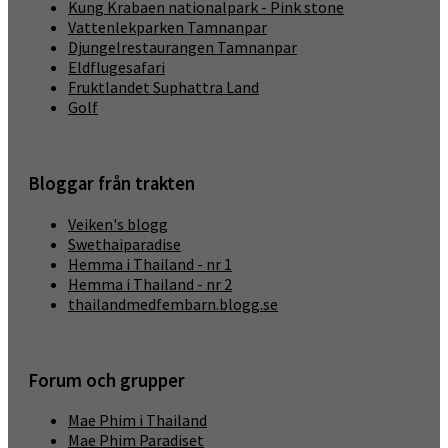
Kung Krabaen nationalpark - Pink stone
Vattenlekparken Tamnanpar
Djungelrestaurangen Tamnanpar
Eldflugesafari
Fruktlandet Suphattra Land
Golf
Bloggar från trakten
Veiken's blogg
Swethaiparadise
Hemma i Thailand - nr 1
Hemma i Thailand - nr 2
thailandmedfembarn.blogg.se
Forum och grupper
Mae Phim i Thailand
Mae Phim Paradiset