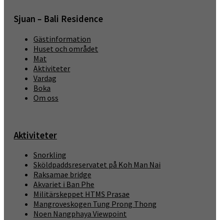
Sjuan – Bali Residence
Gästinformation
Huset och området
Mat
Aktiviteter
Vardag
Boka
Om oss
Aktiviteter
Snorkling
Sköldpaddsreservatet på Koh Man Nai
Raksamae bridge
Akvariet i Ban Phe
Militärskeppet HTMS Prasae
Mangroveskogen Tung Prong Thong
Noen Nangphaya Viewpoint