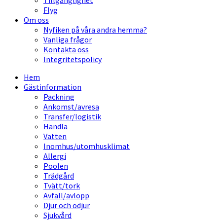
Tillgänglighet
Flyg
Om oss
Nyfiken på våra andra hemma?
Vanliga frågor
Kontakta oss
Integritetspolicy
Hem
Gästinformation
Packning
Ankomst/avresa
Transfer/logistik
Handla
Vatten
Inomhus/utomhusklimat
Allergi
Poolen
Trädgård
Tvätt/tork
Avfall/avlopp
Djur och odjur
Sjukvård