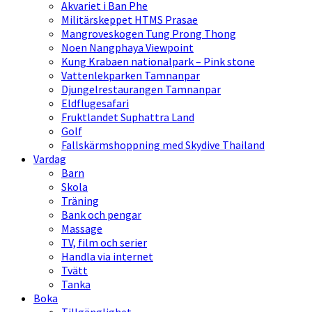
Akvariet i Ban Phe
Militärskeppet HTMS Prasae
Mangroveskogen Tung Prong Thong
Noen Nangphaya Viewpoint
Kung Krabaen nationalpark – Pink stone
Vattenlekparken Tamnanpar
Djungelrestaurangen Tamnanpar
Eldflugesafari
Fruktlandet Suphattra Land
Golf
Fallskärmshoppning med Skydive Thailand
Vardag
Barn
Skola
Träning
Bank och pengar
Massage
TV, film och serier
Handla via internet
Tvätt
Tanka
Boka