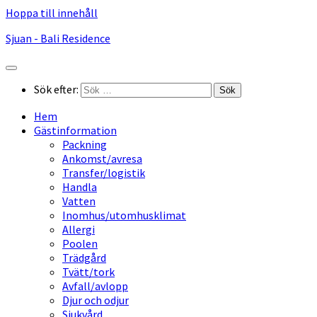
Hoppa till innehåll
Sjuan - Bali Residence
Sök efter:
Hem
Gästinformation
Packning
Ankomst/avresa
Transfer/logistik
Handla
Vatten
Inomhus/utomhusklimat
Allergi
Poolen
Trädgård
Tvätt/tork
Avfall/avlopp
Djur och odjur
Sjukvård