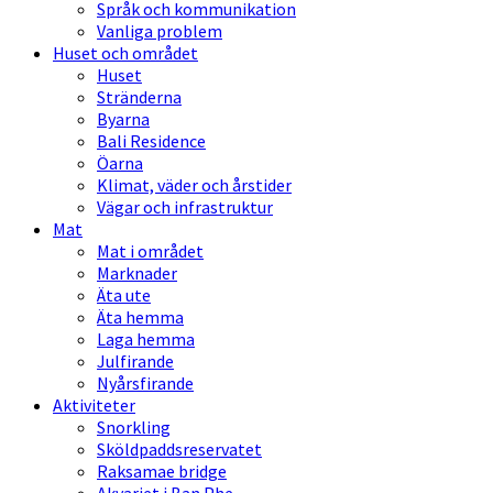
Språk och kommunikation
Vanliga problem
Huset och området
Huset
Stränderna
Byarna
Bali Residence
Öarna
Klimat, väder och årstider
Vägar och infrastruktur
Mat
Mat i området
Marknader
Äta ute
Äta hemma
Laga hemma
Julfirande
Nyårsfirande
Aktiviteter
Snorkling
Sköldpaddsreservatet
Raksamae bridge