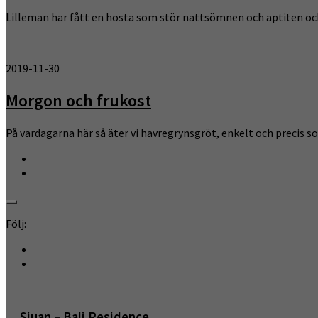
Lilleman har fått en hosta som stör nattsömnen och aptiten och 
2019-11-30
Morgon och frukost
På vardagarna här så äter vi havregrynsgröt, enkelt och precis 
Följ:
Sjuan – Bali Residence