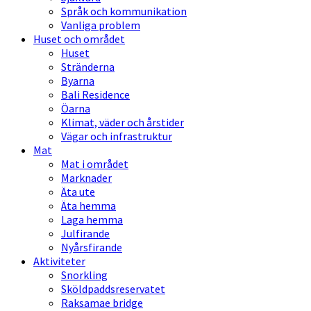
Språk och kommunikation
Vanliga problem
Huset och området
Huset
Stränderna
Byarna
Bali Residence
Öarna
Klimat, väder och årstider
Vägar och infrastruktur
Mat
Mat i området
Marknader
Äta ute
Äta hemma
Laga hemma
Julfirande
Nyårsfirande
Aktiviteter
Snorkling
Sköldpaddsreservatet
Raksamae bridge