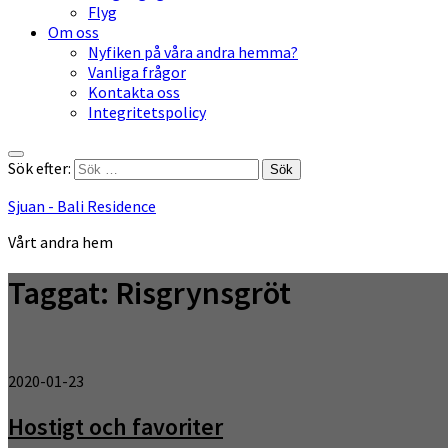
Flyg
Om oss
Nyfiken på våra andra hemma?
Vanliga frågor
Kontakta oss
Integritetspolicy
Sök efter:
Sjuan - Bali Residence
Vårt andra hem
Taggat:
Risgrynsgröt
2020-01-23
Hostigt och favoriter