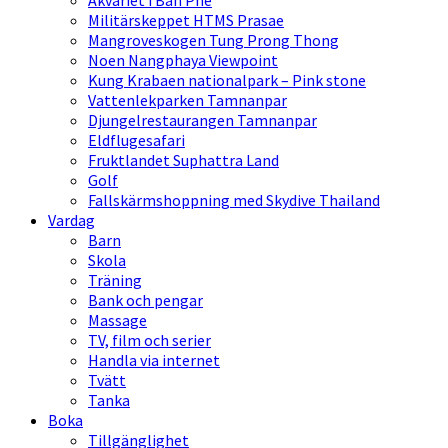
Akvariet i Ban Phe
Militärskeppet HTMS Prasae
Mangroveskogen Tung Prong Thong
Noen Nangphaya Viewpoint
Kung Krabaen nationalpark – Pink stone
Vattenlekparken Tamnanpar
Djungelrestaurangen Tamnanpar
Eldflugesafari
Fruktlandet Suphattra Land
Golf
Fallskärmshoppning med Skydive Thailand
Vardag
Barn
Skola
Träning
Bank och pengar
Massage
TV, film och serier
Handla via internet
Tvätt
Tanka
Boka
Tillgänglighet