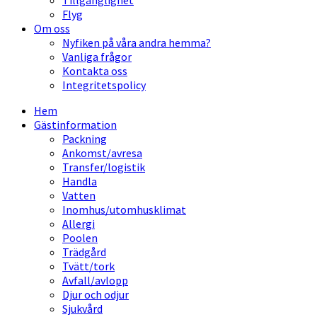
Tillgänglighet
Flyg
Om oss
Nyfiken på våra andra hemma?
Vanliga frågor
Kontakta oss
Integritetspolicy
Hem
Gästinformation
Packning
Ankomst/avresa
Transfer/logistik
Handla
Vatten
Inomhus/utomhusklimat
Allergi
Poolen
Trädgård
Tvätt/tork
Avfall/avlopp
Djur och odjur
Sjukvård