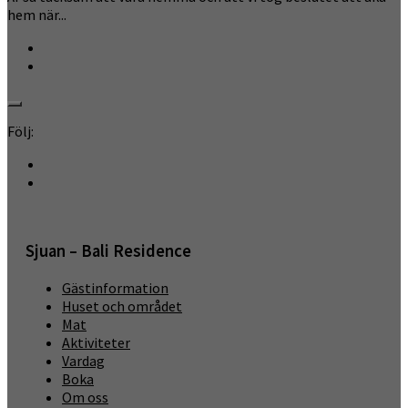
hem när...
Följ:
Sjuan – Bali Residence
Gästinformation
Huset och området
Mat
Aktiviteter
Vardag
Boka
Om oss