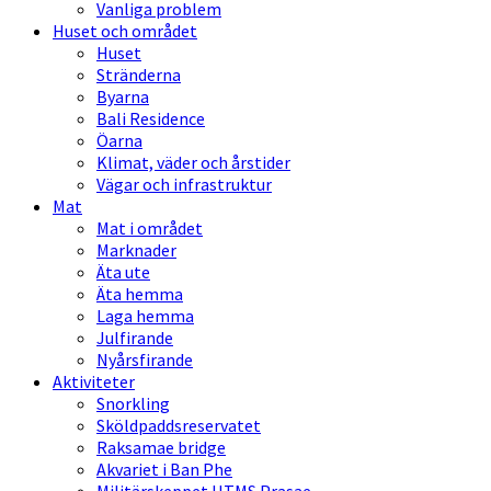
Vanliga problem
Huset och området
Huset
Stränderna
Byarna
Bali Residence
Öarna
Klimat, väder och årstider
Vägar och infrastruktur
Mat
Mat i området
Marknader
Äta ute
Äta hemma
Laga hemma
Julfirande
Nyårsfirande
Aktiviteter
Snorkling
Sköldpaddsreservatet
Raksamae bridge
Akvariet i Ban Phe