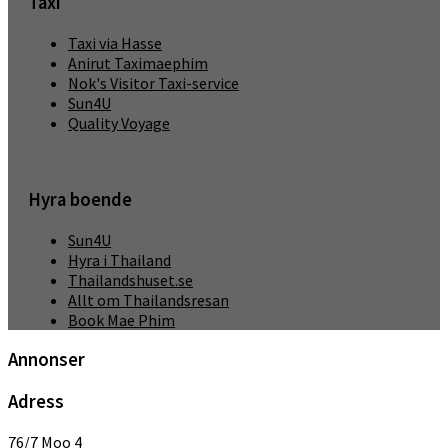
Taxi
Taxi via Hasse
Anirut Taximaephim
Nok's Visitor Taxi-service
Sun4U
Quality Voyage
Hyra boende
Sun4U
Hyra i Thailand
Thailandshuset.se
Allt om Thailandsresan
Book Mae Phim
Annonser
Adress
76/7 Moo 4