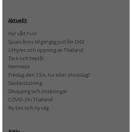
Aktuellt
Hyr vårt hus!
Sjuan finns tillgänglig just för DIG!
Uthyres och öppning av Thailand
Tack och hejdå!
Hemresa
Fredag den 13:e, tur eller otursdag?
Skolavslutning
Shopping och önskningar
COVID-19 i Thailand
Ny bro och ny väg
Arkiv