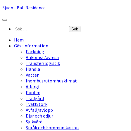
Hoppa
Sjuan - Bali Residence
till
innehåll
Sök
efter:
Hem
Gästinformation
Packning
Ankomst/avresa
Transfer/logistik
Handla
Vatten
Inomhus/utomhusklimat
Allergi
Poolen
Trädgård
Tvätt/tork
Avfall/avlopp
Djur och odjur
Sjukvård
Språk och kommunikation