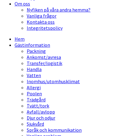
Om oss
Nyfiken på våra andra hemma?
Vanliga frågor
Kontakta oss
Integritetspolicy
Hem
Gästinformation
Packning
Ankomst/avresa
Transfer/logistik
Handla
Vatten
Inomhus/utomhusklimat
Allergi
Poolen
Trädgård
Tvätt/tork
Avfall/avlopp
Djur och odjur
Sjukvård
Språk och kommunikation