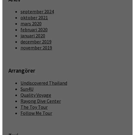
september 2024
oktober 2021
mars 2020
februari 2020
januari 2020
december 2019
november 2019
Arrangörer
Undiscovered Thailand
Sun4U
Quality Voyage
Rayong Dive Center
The Toy Tour
Follow Me Tour