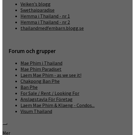
Veiken's blogg
Swethaiparadise
Hemma i Thailand - nr 1
Hemma i Thailand - nr 2
thailandmedfembarn.blogg.se
Forum och grupper
Mae Phim i Thailand
Mae Phim Paradiset
Laem Mae Phim - as we see it!
Chakpong Ban Phe
Ban Phe
For Sale / Rent / Looking For
Anslagstavla För Företag
Laem Mae Phim & Klaeng - Condos...
Visum Thailand
Mer