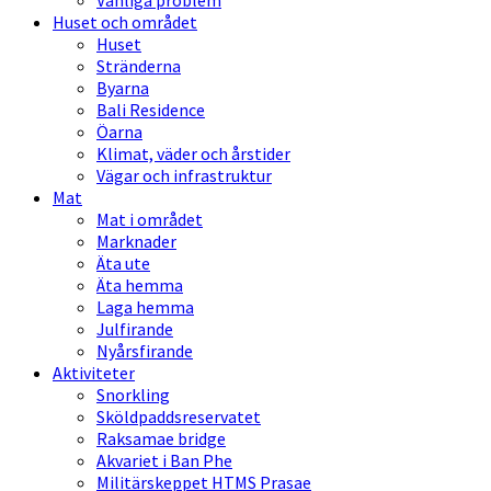
Vanliga problem
Huset och området
Huset
Stränderna
Byarna
Bali Residence
Öarna
Klimat, väder och årstider
Vägar och infrastruktur
Mat
Mat i området
Marknader
Äta ute
Äta hemma
Laga hemma
Julfirande
Nyårsfirande
Aktiviteter
Snorkling
Sköldpaddsreservatet
Raksamae bridge
Akvariet i Ban Phe
Militärskeppet HTMS Prasae