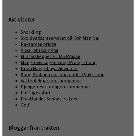
Aktiviteter
Snorkling
Sköldpaddsreservatet på Koh Man Nai
Raksamae bridge
Akvariet i Ban Phe
Militärskeppet HTMS Prasae
Mangroveskogen Tung Prong Thong
Noen Nangphaya Viewpoint
Kung Krabaen nationalpark - Pink stone
Vattenlekparken Tamnanpar
Djungelrestaurangen Tamnanpar
Eldflugesafari
Fruktlandet Suphattra Land
Golf
Bloggar från trakten