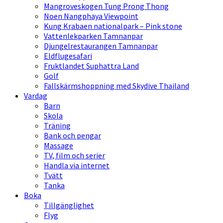
Mangroveskogen Tung Prong Thong
Noen Nangphaya Viewpoint
Kung Krabaen nationalpark – Pink stone
Vattenlekparken Tamnanpar
Djungelrestaurangen Tamnanpar
Eldflugesafari
Fruktlandet Suphattra Land
Golf
Fallskärmshoppning med Skydive Thailand
Vardag
Barn
Skola
Träning
Bank och pengar
Massage
TV, film och serier
Handla via internet
Tvätt
Tanka
Boka
Tillgänglighet
Flyg