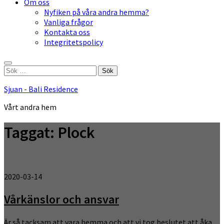
Om oss
Nyfiken på våra andra hemma?
Vanliga frågor
Kontakta oss
Integritetspolicy
Sök
efter:
Sjuan - Bali Residence
Vårt andra hem
Taggat:
Plock
2020-03-14
Vårkänslor och ansvar
Är så tacksam att vara hemma och att vi tog beslutet att åka