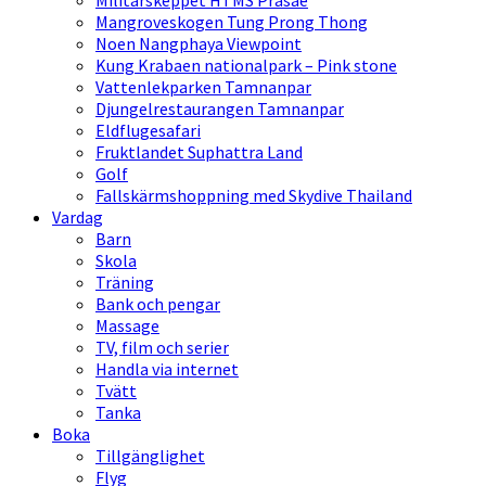
Militärskeppet HTMS Prasae
Mangroveskogen Tung Prong Thong
Noen Nangphaya Viewpoint
Kung Krabaen nationalpark – Pink stone
Vattenlekparken Tamnanpar
Djungelrestaurangen Tamnanpar
Eldflugesafari
Fruktlandet Suphattra Land
Golf
Fallskärmshoppning med Skydive Thailand
Vardag
Barn
Skola
Träning
Bank och pengar
Massage
TV, film och serier
Handla via internet
Tvätt
Tanka
Boka
Tillgänglighet
Flyg