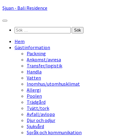
Hoppa
Sjuan - Bali Residence
till
innehåll
Sök
efter:
Hem
Gästinformation
Packning
Ankomst/avresa
Transfer/logistik
Handla
Vatten
Inomhus/utomhusklimat
Allergi
Poolen
Trädgård
Tvätt/tork
Avfall/avlopp
Djur och odjur
Sjukvård
Språk och kommunikation