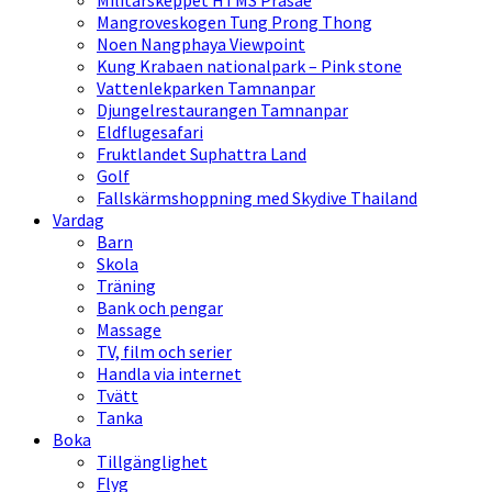
Militärskeppet HTMS Prasae
Mangroveskogen Tung Prong Thong
Noen Nangphaya Viewpoint
Kung Krabaen nationalpark – Pink stone
Vattenlekparken Tamnanpar
Djungelrestaurangen Tamnanpar
Eldflugesafari
Fruktlandet Suphattra Land
Golf
Fallskärmshoppning med Skydive Thailand
Vardag
Barn
Skola
Träning
Bank och pengar
Massage
TV, film och serier
Handla via internet
Tvätt
Tanka
Boka
Tillgänglighet
Flyg