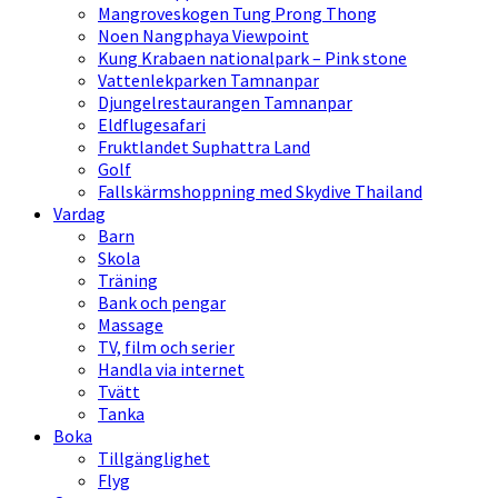
Mangroveskogen Tung Prong Thong
Noen Nangphaya Viewpoint
Kung Krabaen nationalpark – Pink stone
Vattenlekparken Tamnanpar
Djungelrestaurangen Tamnanpar
Eldflugesafari
Fruktlandet Suphattra Land
Golf
Fallskärmshoppning med Skydive Thailand
Vardag
Barn
Skola
Träning
Bank och pengar
Massage
TV, film och serier
Handla via internet
Tvätt
Tanka
Boka
Tillgänglighet
Flyg