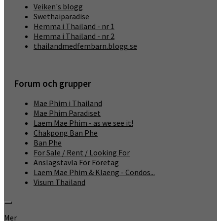
Veiken's blogg
Swethaiparadise
Hemma i Thailand - nr 1
Hemma i Thailand - nr 2
thailandmedfembarn.blogg.se
Forum och grupper
Mae Phim i Thailand
Mae Phim Paradiset
Laem Mae Phim - as we see it!
Chakpong Ban Phe
Ban Phe
For Sale / Rent / Looking For
Anslagstavla För Företag
Laem Mae Phim & Klaeng - Condos...
Visum Thailand
Mer