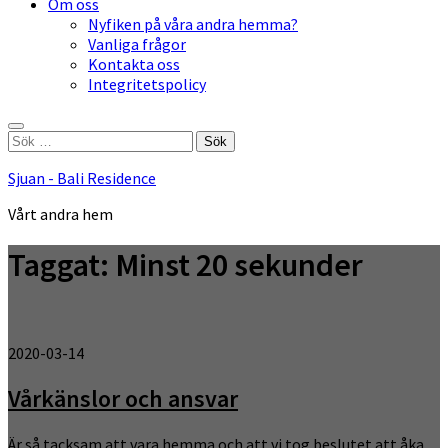
Om oss
Nyfiken på våra andra hemma?
Vanliga frågor
Kontakta oss
Integritetspolicy
Sök
efter:
Sjuan - Bali Residence
Vårt andra hem
Taggat:
Minst 20 sekunder
2020-03-14
Vårkänslor och ansvar
Är så tacksam att vara hemma och att vi tog beslutet att åka