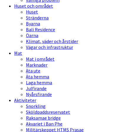
Vanliga problem
Huset och området
Huset
Stränderna
Byarna
Bali Residence
Öarna
Klimat, väder och årstider
Vägar och infrastruktur
Mat
Mat i området
Marknader
Äta ute
Äta hemma
Laga hemma
Julfirande
Nyårsfirande
Aktiviteter
Snorkling
Sköldpaddsreservatet
Raksamae bridge
Akvariet i Ban Phe
Militärskeppet HTMS Prasae