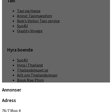
Taxi
Taxi via Hasse
Anirut Taximaephim
Nok's Visitor Taxi-service
Sun4U
Quality Voyage
Hyra boende
Sun4U
Hyra i Thailand
Thailandshuset.se
Allt om Thailandsresan
Book Mae Phim
Annonser
Adress
76/7 Moo 4