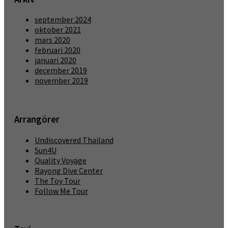
september 2024
oktober 2021
mars 2020
februari 2020
januari 2020
december 2019
november 2019
Arrangörer
Undiscovered Thailand
Sun4U
Quality Voyage
Rayong Dive Center
The Toy Tour
Follow Me Tour