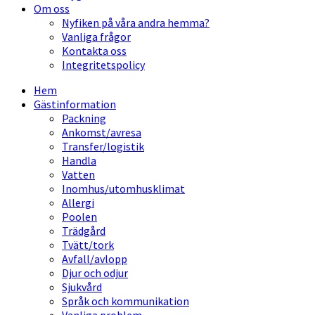
Om oss
Nyfiken på våra andra hemma?
Vanliga frågor
Kontakta oss
Integritetspolicy
Hem
Gästinformation
Packning
Ankomst/avresa
Transfer/logistik
Handla
Vatten
Inomhus/utomhusklimat
Allergi
Poolen
Trädgård
Tvätt/tork
Avfall/avlopp
Djur och odjur
Sjukvård
Språk och kommunikation