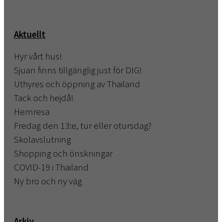
Aktuellt
Hyr vårt hus!
Sjuan finns tillgänglig just för DIG!
Uthyres och öppning av Thailand
Tack och hejdå!
Hemresa
Fredag den 13:e, tur eller otursdag?
Skolavslutning
Shopping och önskningar
COVID-19 i Thailand
Ny bro och ny väg
Arkiv