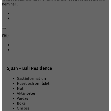
hem när...
Följ:
Sjuan – Bali Residence
Gästinformation
Huset och området
Mat
Aktiviteter
Vardag
Boka
Om oss