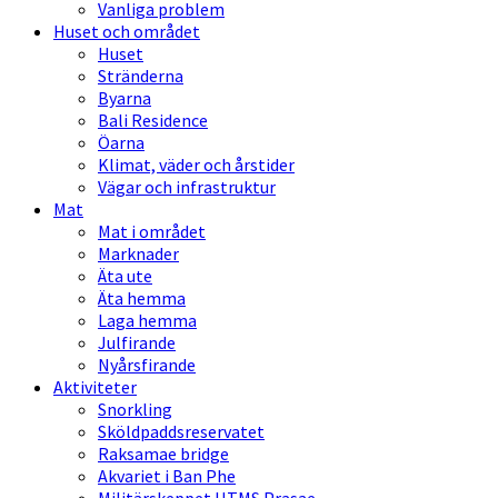
Vanliga problem
Huset och området
Huset
Stränderna
Byarna
Bali Residence
Öarna
Klimat, väder och årstider
Vägar och infrastruktur
Mat
Mat i området
Marknader
Äta ute
Äta hemma
Laga hemma
Julfirande
Nyårsfirande
Aktiviteter
Snorkling
Sköldpaddsreservatet
Raksamae bridge
Akvariet i Ban Phe