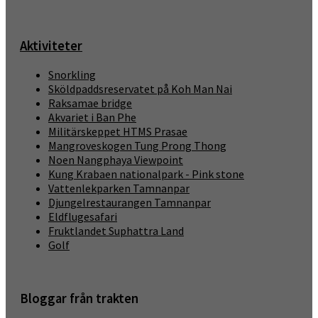
Aktiviteter
Snorkling
Sköldpaddsreservatet på Koh Man Nai
Raksamae bridge
Akvariet i Ban Phe
Militärskeppet HTMS Prasae
Mangroveskogen Tung Prong Thong
Noen Nangphaya Viewpoint
Kung Krabaen nationalpark - Pink stone
Vattenlekparken Tamnanpar
Djungelrestaurangen Tamnanpar
Eldflugesafari
Fruktlandet Suphattra Land
Golf
Bloggar från trakten