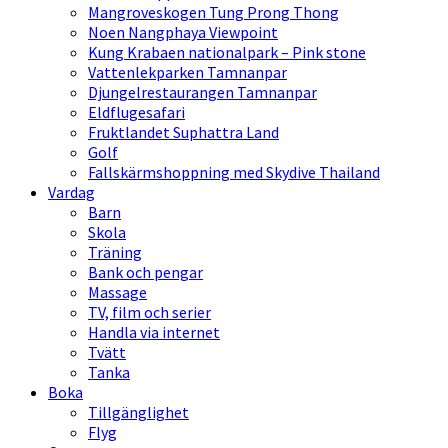
Mangroveskogen Tung Prong Thong
Noen Nangphaya Viewpoint
Kung Krabaen nationalpark – Pink stone
Vattenlekparken Tamnanpar
Djungelrestaurangen Tamnanpar
Eldflugesafari
Fruktlandet Suphattra Land
Golf
Fallskärmshoppning med Skydive Thailand
Vardag
Barn
Skola
Träning
Bank och pengar
Massage
TV, film och serier
Handla via internet
Tvätt
Tanka
Boka
Tillgänglighet
Flyg