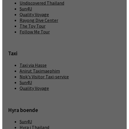
Undiscovered Thailand
Sun4U
Quality Voyage
Rayong Dive Center
The Toy Tour
Follow Me Tour
Taxi
Taxi via Hasse
Anirut Taximaephim
Nok's Visitor Taxi-service
Sun4U
Quality Voyage
Hyra boende
Sun4U
Hyra i Thailand