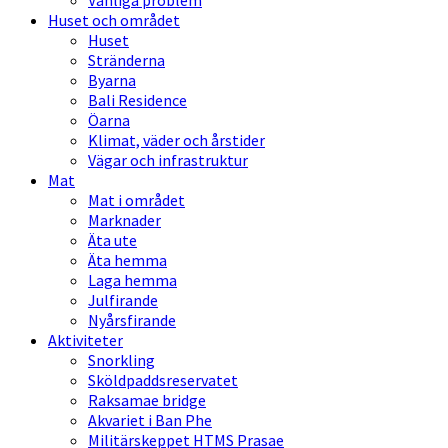
Vanliga problem
Huset och området
Huset
Stränderna
Byarna
Bali Residence
Öarna
Klimat, väder och årstider
Vägar och infrastruktur
Mat
Mat i området
Marknader
Äta ute
Äta hemma
Laga hemma
Julfirande
Nyårsfirande
Aktiviteter
Snorkling
Sköldpaddsreservatet
Raksamae bridge
Akvariet i Ban Phe
Militärskeppet HTMS Prasae