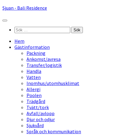
Hoppa
Sjuan - Bali Residence
till
innehåll
Sök
efter:
Hem
Gästinformation
Packning
Ankomst/avresa
Transfer/logistik
Handla
Vatten
Inomhus/utomhusklimat
Allergi
Poolen
Trädgård
Tvätt/tork
Avfall/avlopp
Djur och odjur
Sjukvård
Språk och kommunikation