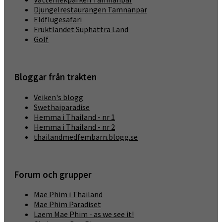
Djungelrestaurangen Tamnanpar
Eldflugesafari
Fruktlandet Suphattra Land
Golf
Bloggar från trakten
Veiken's blogg
Swethaiparadise
Hemma i Thailand - nr 1
Hemma i Thailand - nr 2
thailandmedfembarn.blogg.se
Forum och grupper
Mae Phim i Thailand
Mae Phim Paradiset
Laem Mae Phim - as we see it!