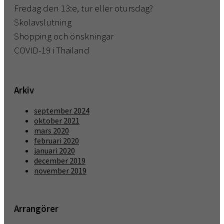
Fredag den 13:e, tur eller otursdag?
Skolavslutning
Shopping och önskningar
COVID-19 i Thailand
Arkiv
september 2024
oktober 2021
mars 2020
februari 2020
januari 2020
december 2019
november 2019
Arrangörer