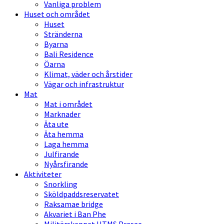
Vanliga problem
Huset och området
Huset
Stränderna
Byarna
Bali Residence
Öarna
Klimat, väder och årstider
Vägar och infrastruktur
Mat
Mat i området
Marknader
Äta ute
Äta hemma
Laga hemma
Julfirande
Nyårsfirande
Aktiviteter
Snorkling
Sköldpaddsreservatet
Raksamae bridge
Akvariet i Ban Phe