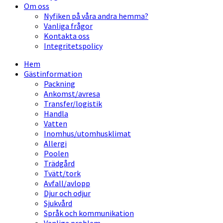
Om oss
Nyfiken på våra andra hemma?
Vanliga frågor
Kontakta oss
Integritetspolicy
Hem
Gästinformation
Packning
Ankomst/avresa
Transfer/logistik
Handla
Vatten
Inomhus/utomhusklimat
Allergi
Poolen
Trädgård
Tvätt/tork
Avfall/avlopp
Djur och odjur
Sjukvård
Språk och kommunikation