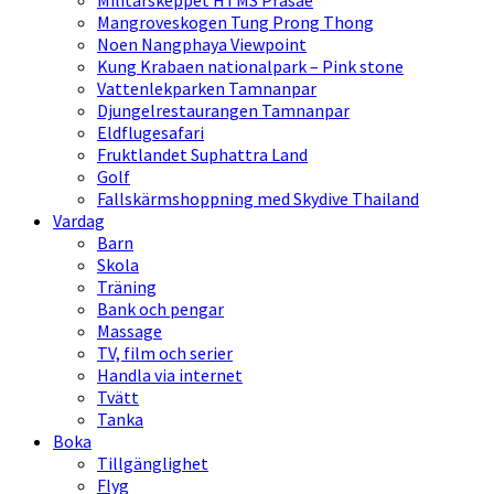
Militärskeppet HTMS Prasae
Mangroveskogen Tung Prong Thong
Noen Nangphaya Viewpoint
Kung Krabaen nationalpark – Pink stone
Vattenlekparken Tamnanpar
Djungelrestaurangen Tamnanpar
Eldflugesafari
Fruktlandet Suphattra Land
Golf
Fallskärmshoppning med Skydive Thailand
Vardag
Barn
Skola
Träning
Bank och pengar
Massage
TV, film och serier
Handla via internet
Tvätt
Tanka
Boka
Tillgänglighet
Flyg