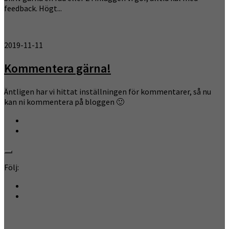
feedback. Högt...
2019-11-11
Kommentera gärna!
Äntligen har vi hittat inställningen för kommentarer, så nu
kan ni kommentera på bloggen 🙂
Följ: