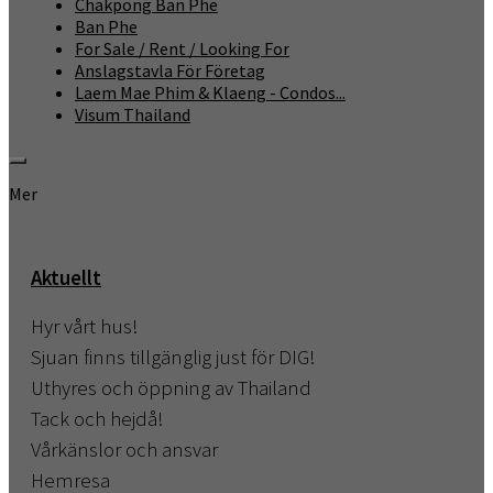
Chakpong Ban Phe
Ban Phe
For Sale / Rent / Looking For
Anslagstavla För Företag
Laem Mae Phim & Klaeng - Condos...
Visum Thailand
Mer
Aktuellt
Hyr vårt hus!
Sjuan finns tillgänglig just för DIG!
Uthyres och öppning av Thailand
Tack och hejdå!
Vårkänslor och ansvar
Hemresa