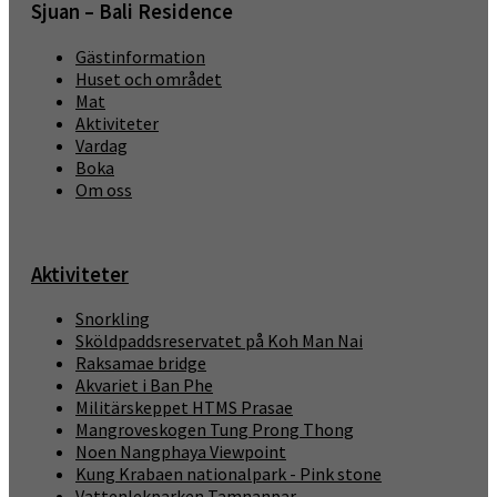
Sjuan – Bali Residence
Gästinformation
Huset och området
Mat
Aktiviteter
Vardag
Boka
Om oss
Aktiviteter
Snorkling
Sköldpaddsreservatet på Koh Man Nai
Raksamae bridge
Akvariet i Ban Phe
Militärskeppet HTMS Prasae
Mangroveskogen Tung Prong Thong
Noen Nangphaya Viewpoint
Kung Krabaen nationalpark - Pink stone
Vattenlekparken Tamnanpar