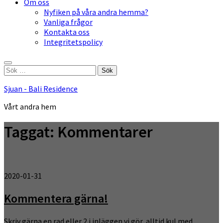
Om oss
Nyfiken på våra andra hemma?
Vanliga frågor
Kontakta oss
Integritetspolicy
Sök
efter:
Sjuan - Bali Residence
Vårt andra hem
Taggat:
Kommentarer
2020-01-31
Kommentera gärna!
Skriv gärna en rad eller 2 i inläggen vi gör, alltid kul med