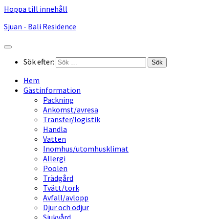
Hoppa till innehåll
Sjuan - Bali Residence
Sök efter:
Hem
Gästinformation
Packning
Ankomst/avresa
Transfer/logistik
Handla
Vatten
Inomhus/utomhusklimat
Allergi
Poolen
Trädgård
Tvätt/tork
Avfall/avlopp
Djur och odjur
Sjukvård