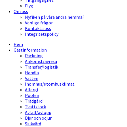
Tillgänglighet
Flyg
Om oss
Nyfiken på våra andra hemma?
Vanliga frågor
Kontakta oss
Integritetspolicy
Hem
Gästinformation
Packning
Ankomst/avresa
Transfer/logistik
Handla
Vatten
Inomhus/utomhusklimat
Allergi
Poolen
Trädgård
Tvätt/tork
Avfall/avlopp
Djur och odjur
Sjukvård