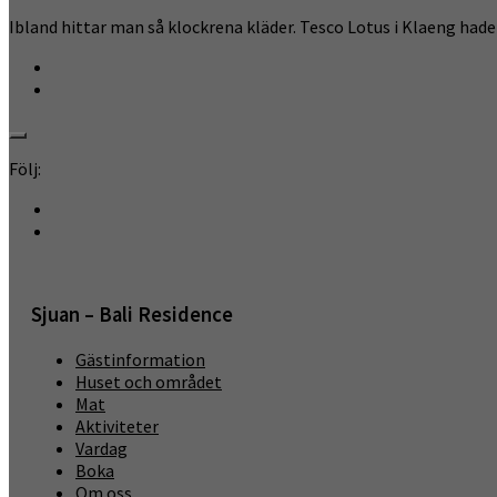
Ibland hittar man så klockrena kläder. Tesco Lotus i Klaeng hade 
Följ:
Sjuan – Bali Residence
Gästinformation
Huset och området
Mat
Aktiviteter
Vardag
Boka
Om oss