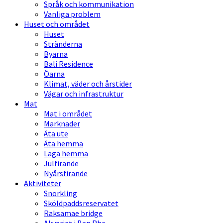
Språk och kommunikation
Vanliga problem
Huset och området
Huset
Stränderna
Byarna
Bali Residence
Öarna
Klimat, väder och årstider
Vägar och infrastruktur
Mat
Mat i området
Marknader
Äta ute
Äta hemma
Laga hemma
Julfirande
Nyårsfirande
Aktiviteter
Snorkling
Sköldpaddsreservatet
Raksamae bridge