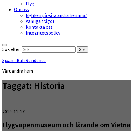
Flyg
Om oss
Nyfiken på våra andra hemma?
Vanliga frågor
Kontakta oss
Integritetspolicy
Sök efter:
Sjuan - Bali Residence
Vårt andra hem
Taggat:
Historia
2019-11-17
Flygvapenmuseum och lärande om Vietna