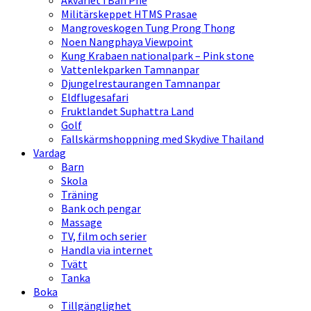
Akvariet i Ban Phe
Militärskeppet HTMS Prasae
Mangroveskogen Tung Prong Thong
Noen Nangphaya Viewpoint
Kung Krabaen nationalpark – Pink stone
Vattenlekparken Tamnanpar
Djungelrestaurangen Tamnanpar
Eldflugesafari
Fruktlandet Suphattra Land
Golf
Fallskärmshoppning med Skydive Thailand
Vardag
Barn
Skola
Träning
Bank och pengar
Massage
TV, film och serier
Handla via internet
Tvätt
Tanka
Boka
Tillgänglighet