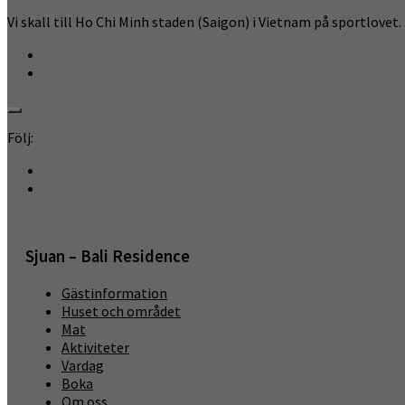
Vi skall till Ho Chi Minh staden (Saigon) i Vietnam på sportlovet. Ig
Följ:
Sjuan – Bali Residence
Gästinformation
Huset och området
Mat
Aktiviteter
Vardag
Boka
Om oss