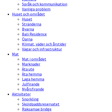
Språk och kommunikation
Vanliga problem
Huset och området
Huset
Stränderna
Byarna
Bali Residence
Öarna
Klimat, väder och årstider
Vägar och infrastruktur
Mat
Mat i området
Marknader
Äta ute
Äta hemma
Laga hemma
Julfirande
Nyårsfirande
Aktiviteter
Snorkling
Sköldpaddsreservatet
Raksamae bridge