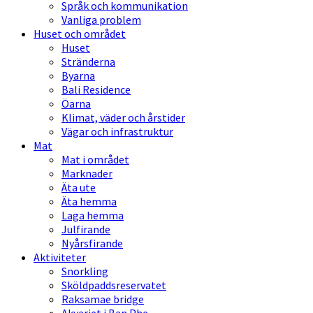
Språk och kommunikation
Vanliga problem
Huset och området
Huset
Stränderna
Byarna
Bali Residence
Öarna
Klimat, väder och årstider
Vägar och infrastruktur
Mat
Mat i området
Marknader
Äta ute
Äta hemma
Laga hemma
Julfirande
Nyårsfirande
Aktiviteter
Snorkling
Sköldpaddsreservatet
Raksamae bridge