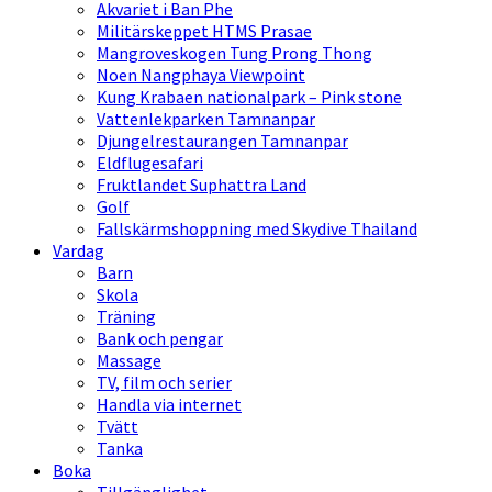
Akvariet i Ban Phe
Militärskeppet HTMS Prasae
Mangroveskogen Tung Prong Thong
Noen Nangphaya Viewpoint
Kung Krabaen nationalpark – Pink stone
Vattenlekparken Tamnanpar
Djungelrestaurangen Tamnanpar
Eldflugesafari
Fruktlandet Suphattra Land
Golf
Fallskärmshoppning med Skydive Thailand
Vardag
Barn
Skola
Träning
Bank och pengar
Massage
TV, film och serier
Handla via internet
Tvätt
Tanka
Boka