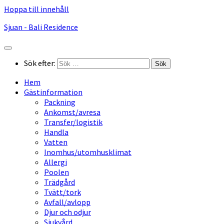
Hoppa till innehåll
Sjuan - Bali Residence
Sök efter:
Hem
Gästinformation
Packning
Ankomst/avresa
Transfer/logistik
Handla
Vatten
Inomhus/utomhusklimat
Allergi
Poolen
Trädgård
Tvätt/tork
Avfall/avlopp
Djur och odjur
Sjukvård