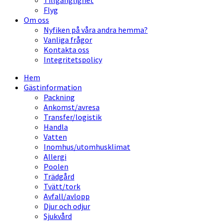
Tillgänglighet
Flyg
Om oss
Nyfiken på våra andra hemma?
Vanliga frågor
Kontakta oss
Integritetspolicy
Hem
Gästinformation
Packning
Ankomst/avresa
Transfer/logistik
Handla
Vatten
Inomhus/utomhusklimat
Allergi
Poolen
Trädgård
Tvätt/tork
Avfall/avlopp
Djur och odjur
Sjukvård