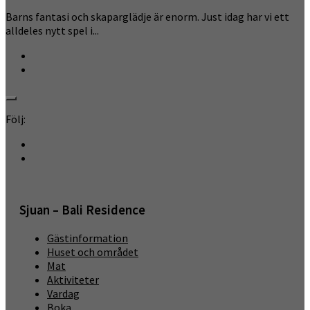
Barns fantasi och skaparglädje är enorm. Just idag har vi ett
alldeles nytt spel i...
Följ:
Sjuan – Bali Residence
Gästinformation
Huset och området
Mat
Aktiviteter
Vardag
Boka