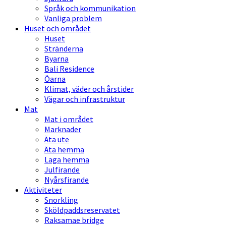
Språk och kommunikation
Vanliga problem
Huset och området
Huset
Stränderna
Byarna
Bali Residence
Öarna
Klimat, väder och årstider
Vägar och infrastruktur
Mat
Mat i området
Marknader
Äta ute
Äta hemma
Laga hemma
Julfirande
Nyårsfirande
Aktiviteter
Snorkling
Sköldpaddsreservatet
Raksamae bridge