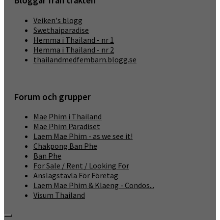
Bloggar från trakten
Veiken's blogg
Swethaiparadise
Hemma i Thailand - nr 1
Hemma i Thailand - nr 2
thailandmedfembarn.blogg.se
Forum och grupper
Mae Phim i Thailand
Mae Phim Paradiset
Laem Mae Phim - as we see it!
Chakpong Ban Phe
Ban Phe
For Sale / Rent / Looking For
Anslagstavla För Företag
Laem Mae Phim & Klaeng - Condos...
Visum Thailand