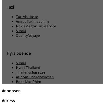
Taxi
Taxi via Hasse
Anirut Taximaephim
Nok's Visitor Taxi-service
Sun4U
Quality Voyage
Hyra boende
Sun4U
Hyra i Thailand
Thailandshuset.se
Allt om Thailandsresan
Book Mae Phim
Annonser
Adress