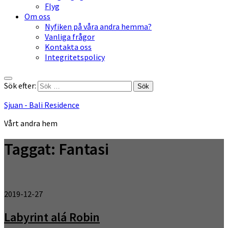
Flyg
Om oss
Nyfiken på våra andra hemma?
Vanliga frågor
Kontakta oss
Integritetspolicy
Sök efter:
Sjuan - Bali Residence
Vårt andra hem
Taggat:
Fantasi
2019-12-27
Labyrint alá Robin