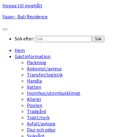
Hoppa till innehåll
Sjuan - Bali Residence
Sök efter:
Hem
Gästinformation
Packning
Ankomst/avresa
Transfer/logistik
Handla
Vatten
Inomhus/utomhusklimat
Allergi
Poolen
Trädgård
Tvätt/tork
Avfall/avlopp
Djur och odjur
Sjukvård