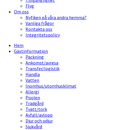
Tillgänglighet
Flyg
Om oss
Nyfiken på våra andra hemma?
Vanliga frågor
Kontakta oss
Integritetspolicy
Hem
Gästinformation
Packning
Ankomst/avresa
Transfer/logistik
Handla
Vatten
Inomhus/utomhusklimat
Allergi
Poolen
Trädgård
Tvätt/tork
Avfall/avlopp
Djur och odjur
Sjukvård