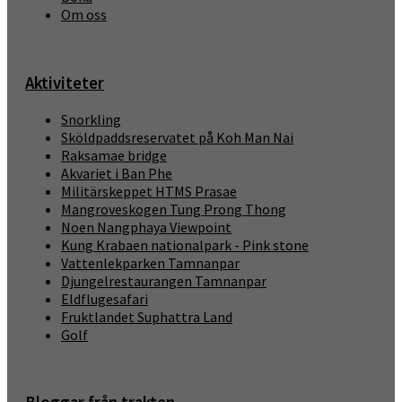
Om oss
Aktiviteter
Snorkling
Sköldpaddsreservatet på Koh Man Nai
Raksamae bridge
Akvariet i Ban Phe
Militärskeppet HTMS Prasae
Mangroveskogen Tung Prong Thong
Noen Nangphaya Viewpoint
Kung Krabaen nationalpark - Pink stone
Vattenlekparken Tamnanpar
Djungelrestaurangen Tamnanpar
Eldflugesafari
Fruktlandet Suphattra Land
Golf