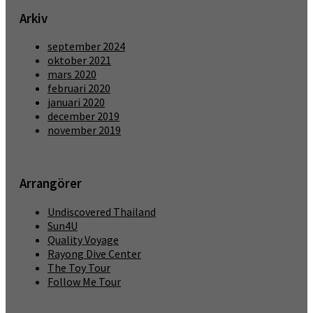
Arkiv
september 2024
oktober 2021
mars 2020
februari 2020
januari 2020
december 2019
november 2019
Arrangörer
Undiscovered Thailand
Sun4U
Quality Voyage
Rayong Dive Center
The Toy Tour
Follow Me Tour