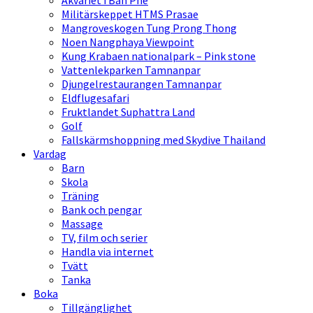
Akvariet i Ban Phe
Militärskeppet HTMS Prasae
Mangroveskogen Tung Prong Thong
Noen Nangphaya Viewpoint
Kung Krabaen nationalpark – Pink stone
Vattenlekparken Tamnanpar
Djungelrestaurangen Tamnanpar
Eldflugesafari
Fruktlandet Suphattra Land
Golf
Fallskärmshoppning med Skydive Thailand
Vardag
Barn
Skola
Träning
Bank och pengar
Massage
TV, film och serier
Handla via internet
Tvätt
Tanka
Boka
Tillgänglighet