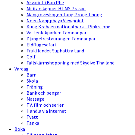
Akvariet i Ban Phe
Militärskeppet HTMS Prasae
Mangroveskogen Tung Prong Thong
Noen Nangphaya Viewpoint
Kung Krabaen nationalpark – Pink stone
Vattenlekparken Tamnanpar
Djungelrestaurangen Tamnanpar
Eldflugesafari
Fruktlandet Suphattra Land
Golf
Fallskärmshoppning med Skydive Thailand
Vardag
Barn
Skola
Träning
Bank och pengar
Massage
TV, film och serier
Handla via internet
Tvätt
Tanka
Boka