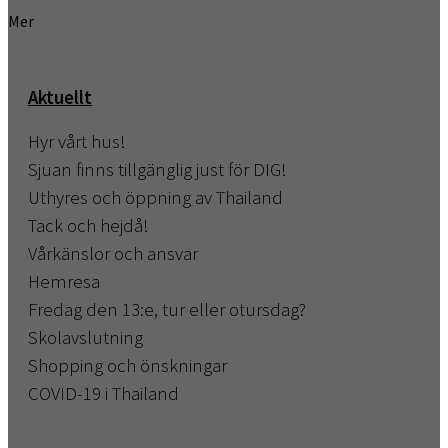
Mer
Aktuellt
Hyr vårt hus!
Sjuan finns tillgänglig just för DIG!
Uthyres och öppning av Thailand
Tack och hejdå!
Vårkänslor och ansvar
Hemresa
Fredag den 13:e, tur eller otursdag?
Skolavslutning
Shopping och önskningar
COVID-19 i Thailand