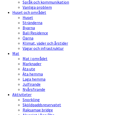
Språk och kommunikation
Vanliga problem
Huset och området
Huset
Stränderna
Byarna
Bali Residence
Öarna
Klimat, väder och årstider
Vägar och infrastruktur
Mat
Mat i området
Marknader
Äta ute
Äta hemma
Laga hemma
Julfirande
Nyårsfirande
Aktiviteter
Snorkling
Sköldpaddsreservatet
Raksamae bridge