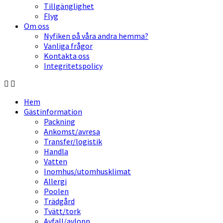
Tillgänglighet
Flyg
Om oss
Nyfiken på våra andra hemma?
Vanliga frågor
Kontakta oss
Integritetspolicy
Hem
Gästinformation
Packning
Ankomst/avresa
Transfer/logistik
Handla
Vatten
Inomhus/utomhusklimat
Allergi
Poolen
Trädgård
Tvätt/tork
Avfall/avlopp