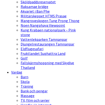
Sköldpaddsreservatet
Raksamae bridge
Akvariet i Ban Phe
Militärskeppet HTMS Prasae
Mangroveskogen Tung Prong Thong
Noen Nangphaya Viewpoint
Kung Krabaen nationalpark – Pink
stone
Vattenlekparken Tamnanpar
Djungelrestaurangen Tamnanpar
Eldflugesafari
Fruktlandet Suphattra Land
Golf
Fallskärmshoppning med Skydive
Thailand
Vardag
Barn
Skola
Träning
Bank och pengar
Massage
TV, film och serier