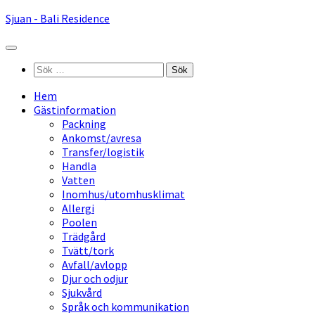
Hoppa
Sjuan - Bali Residence
till
innehåll
Sök
efter:
Hem
Gästinformation
Packning
Ankomst/avresa
Transfer/logistik
Handla
Vatten
Inomhus/utomhusklimat
Allergi
Poolen
Trädgård
Tvätt/tork
Avfall/avlopp
Djur och odjur
Sjukvård
Språk och kommunikation