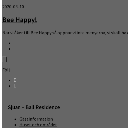
2020-03-10
Bee Happy!
När vi åker till Bee Happy så öppnar vi inte menyerna, vi skall ha e
Följ:
Sjuan – Bali Residence
Gästinformation
Huset och området