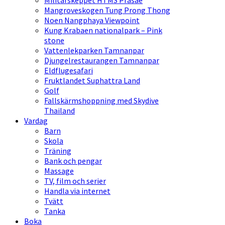
Militärskeppet HTMS Prasae
Mangroveskogen Tung Prong Thong
Noen Nangphaya Viewpoint
Kung Krabaen nationalpark – Pink
stone
Vattenlekparken Tamnanpar
Djungelrestaurangen Tamnanpar
Eldflugesafari
Fruktlandet Suphattra Land
Golf
Fallskärmshoppning med Skydive
Thailand
Vardag
Barn
Skola
Träning
Bank och pengar
Massage
TV, film och serier
Handla via internet
Tvätt
Tanka
Boka