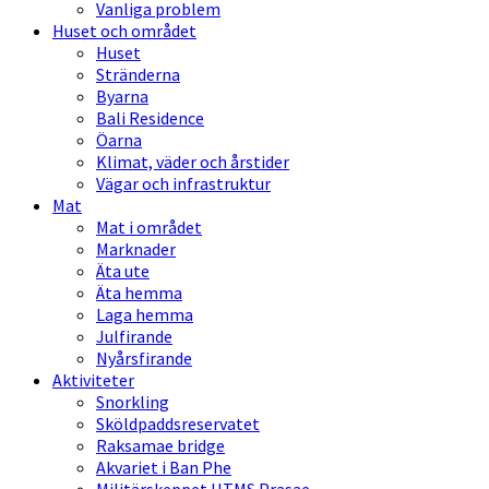
Vanliga problem
Huset och området
Huset
Stränderna
Byarna
Bali Residence
Öarna
Klimat, väder och årstider
Vägar och infrastruktur
Mat
Mat i området
Marknader
Äta ute
Äta hemma
Laga hemma
Julfirande
Nyårsfirande
Aktiviteter
Snorkling
Sköldpaddsreservatet
Raksamae bridge
Akvariet i Ban Phe