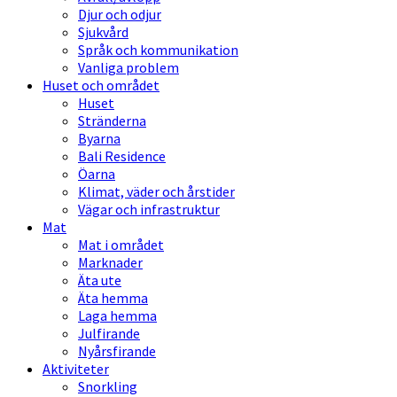
Djur och odjur
Sjukvård
Språk och kommunikation
Vanliga problem
Huset och området
Huset
Stränderna
Byarna
Bali Residence
Öarna
Klimat, väder och årstider
Vägar och infrastruktur
Mat
Mat i området
Marknader
Äta ute
Äta hemma
Laga hemma
Julfirande
Nyårsfirande
Aktiviteter
Snorkling