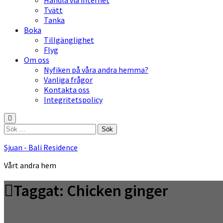
Handla via internet
Tvätt
Tanka
Boka
Tillgänglighet
Flyg
Om oss
Nyfiken på våra andra hemma?
Vanliga frågor
Kontakta oss
Integritetspolicy
Sök
efter:
Sjuan - Bali Residence
Vårt andra hem
Taggat:
Chicken ginger