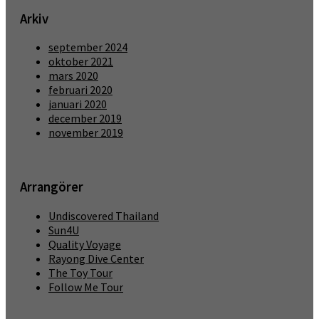
Arkiv
september 2024
oktober 2021
mars 2020
februari 2020
januari 2020
december 2019
november 2019
Arrangörer
Undiscovered Thailand
Sun4U
Quality Voyage
Rayong Dive Center
The Toy Tour
Follow Me Tour