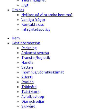
Tillgänglighet
Flyg
Om oss
Nyfiken på våra andra hemma?
Vanliga frågor
Kontakta oss
Integritetspolicy
Hem
Gästinformation
Packning
Ankomst/avresa
Transfer/logistik
Handla
Vatten
Inomhus/utomhusklimat
Allergi
Poolen
Trädgård
Tvätt/tork
Avfall/avlopp
Djur och odjur
Sjukvård