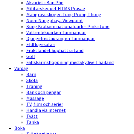
Akvariet i Ban Phe
Militärskeppet HTMS Prasae
Mangroveskogen Tung Prong Thong
Noen Nangphaya Viewpoint
Kung Krabaen nationalpark – Pink stone
Vattenlekparken Tamnanpar
Djungelrestaurangen Tamnanpar
Eldflugesafari
Fruktlandet Suphattra Land
Golf
Fallskärmshoppning med Skydive Thailand
Vardag
Barn
Skola
Träning
Bank och pengar
Massage
TV, film och serier
Handla via internet
Tvätt
Tanka
Boka