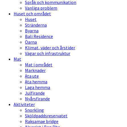
Språk och kommunikation
Vanliga problem
Huset och området
Huset
Stränderna
Byarna
Bali Residence
Öarna
Klimat, väder och årstider
Vägar och infrastruktur
Mat
Mat i området
Marknader
Äta ute
Äta hemma
Laga hemma
Julfirande
Nyårsfirande
Aktiviteter
Snorkling
Sköldpaddsreservatet
Raksamae bridge