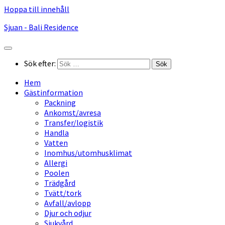
Hoppa till innehåll
Sjuan - Bali Residence
Sök efter:
Hem
Gästinformation
Packning
Ankomst/avresa
Transfer/logistik
Handla
Vatten
Inomhus/utomhusklimat
Allergi
Poolen
Trädgård
Tvätt/tork
Avfall/avlopp
Djur och odjur
Sjukvård