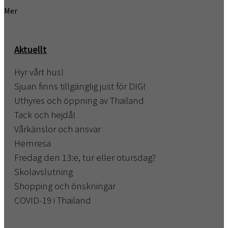
Mer
Aktuellt
Hyr vårt hus!
Sjuan finns tillgänglig just för DIG!
Uthyres och öppning av Thailand
Tack och hejdå!
Vårkänslor och ansvar
Hemresa
Fredag den 13:e, tur eller otursdag?
Skolavslutning
Shopping och önskningar
COVID-19 i Thailand