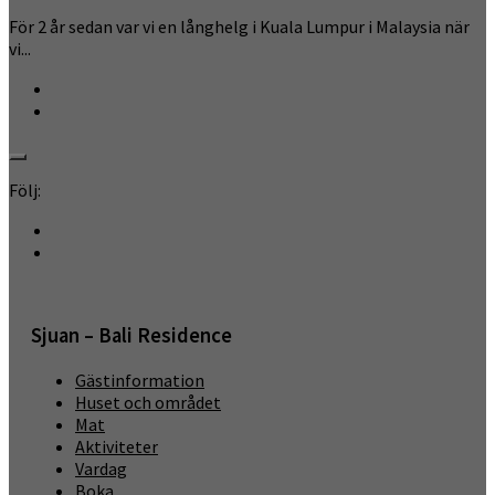
För 2 år sedan var vi en långhelg i Kuala Lumpur i Malaysia när
vi...
Följ:
Sjuan – Bali Residence
Gästinformation
Huset och området
Mat
Aktiviteter
Vardag
Boka