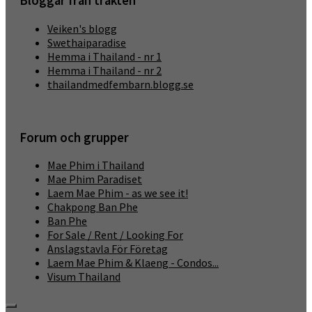
Bloggar från trakten
Veiken's blogg
Swethaiparadise
Hemma i Thailand - nr 1
Hemma i Thailand - nr 2
thailandmedfembarn.blogg.se
Forum och grupper
Mae Phim i Thailand
Mae Phim Paradiset
Laem Mae Phim - as we see it!
Chakpong Ban Phe
Ban Phe
For Sale / Rent / Looking For
Anslagstavla För Företag
Laem Mae Phim & Klaeng - Condos...
Visum Thailand