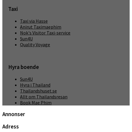
Taxi
Taxi via Hasse
Anirut Taximaephim
Nok's Visitor Taxi-service
Sun4U
Quality Voyage
Hyra boende
Sun4U
Hyra i Thailand
Thailandshuset.se
Allt om Thailandsresan
Book Mae Phim
Annonser
Adress