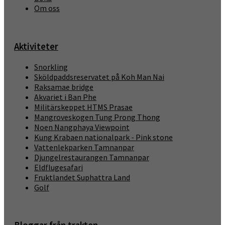
Om oss
Aktiviteter
Snorkling
Sköldpaddsreservatet på Koh Man Nai
Raksamae bridge
Akvariet i Ban Phe
Militärskeppet HTMS Prasae
Mangroveskogen Tung Prong Thong
Noen Nangphaya Viewpoint
Kung Krabaen nationalpark - Pink stone
Vattenlekparken Tamnanpar
Djungelrestaurangen Tamnanpar
Eldflugesafari
Fruktlandet Suphattra Land
Golf