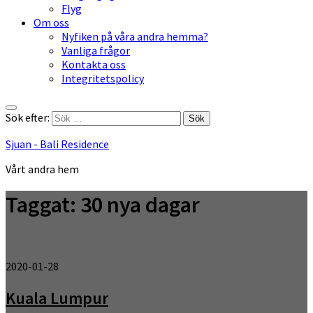
Flyg
Om oss
Nyfiken på våra andra hemma?
Vanliga frågor
Kontakta oss
Integritetspolicy
Sök efter:
Sjuan - Bali Residence
Vårt andra hem
Taggat:
30 nya dagar
2020-01-28
Kuala Lumpur