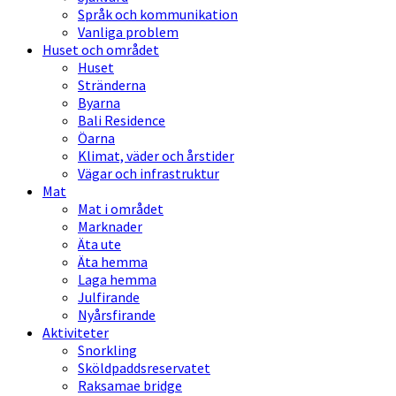
Språk och kommunikation
Vanliga problem
Huset och området
Huset
Stränderna
Byarna
Bali Residence
Öarna
Klimat, väder och årstider
Vägar och infrastruktur
Mat
Mat i området
Marknader
Äta ute
Äta hemma
Laga hemma
Julfirande
Nyårsfirande
Aktiviteter
Snorkling
Sköldpaddsreservatet
Raksamae bridge