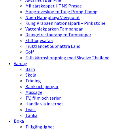
Akvariet i Ban Phe
Militärskeppet HTMS Prasae
Mangroveskogen Tung Prong Thong
Noen Nangphaya Viewpoint
Kung Krabaen nationalpark – Pink stone
Vattenlekparken Tamnanpar
Djungelrestaurangen Tamnanpar
Eldflugesafari
Fruktlandet Suphattra Land
Golf
Fallskärmshoppning med Skydive Thailand
Vardag
Barn
Skola
Träning
Bank och pengar
Massage
TV, film och serier
Handla via internet
Tvätt
Tanka
Boka
Tillgänglighet