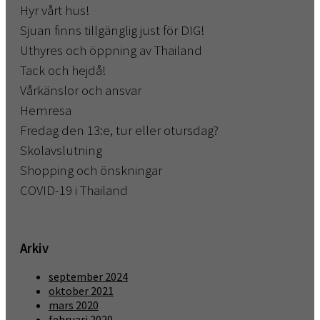
Hyr vårt hus!
Sjuan finns tillgänglig just för DIG!
Uthyres och öppning av Thailand
Tack och hejdå!
Vårkänslor och ansvar
Hemresa
Fredag den 13:e, tur eller otursdag?
Skolavslutning
Shopping och önskningar
COVID-19 i Thailand
Arkiv
september 2024
oktober 2021
mars 2020
februari 2020