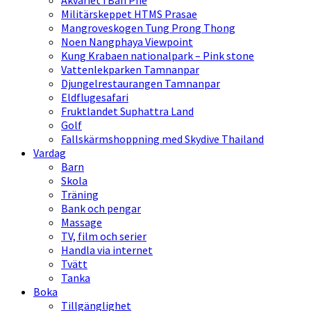
Akvariet i Ban Phe
Militärskeppet HTMS Prasae
Mangroveskogen Tung Prong Thong
Noen Nangphaya Viewpoint
Kung Krabaen nationalpark – Pink stone
Vattenlekparken Tamnanpar
Djungelrestaurangen Tamnanpar
Eldflugesafari
Fruktlandet Suphattra Land
Golf
Fallskärmshoppning med Skydive Thailand
Vardag
Barn
Skola
Träning
Bank och pengar
Massage
TV, film och serier
Handla via internet
Tvätt
Tanka
Boka
Tillgänglighet