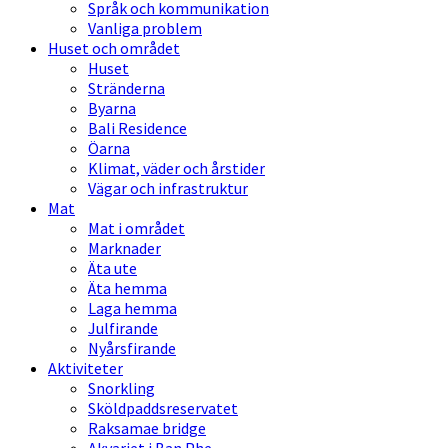
Språk och kommunikation
Vanliga problem
Huset och området
Huset
Stränderna
Byarna
Bali Residence
Öarna
Klimat, väder och årstider
Vägar och infrastruktur
Mat
Mat i området
Marknader
Äta ute
Äta hemma
Laga hemma
Julfirande
Nyårsfirande
Aktiviteter
Snorkling
Sköldpaddsreservatet
Raksamae bridge