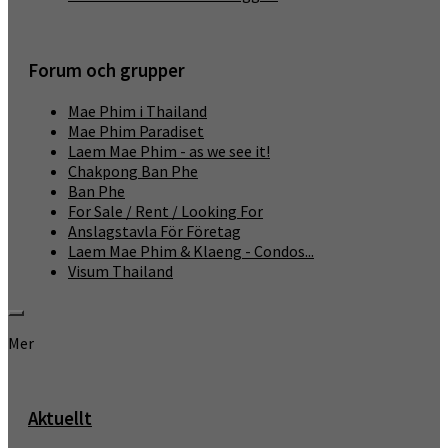
Forum och grupper
Mae Phim i Thailand
Mae Phim Paradiset
Laem Mae Phim - as we see it!
Chakpong Ban Phe
Ban Phe
For Sale / Rent / Looking For
Anslagstavla För Företag
Laem Mae Phim & Klaeng - Condos...
Visum Thailand
Mer
Aktuellt