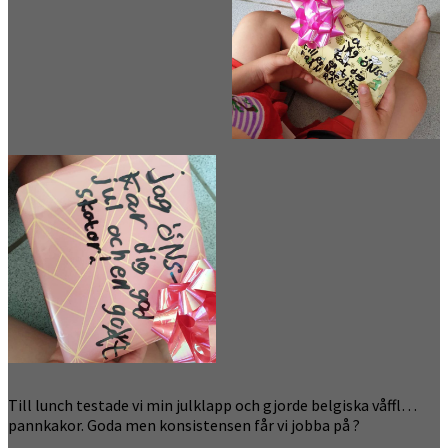
Till lunch testade vi min julklapp och gjorde belgiska våffl…
pannkakor. Goda men konsistensen får vi jobba på ?