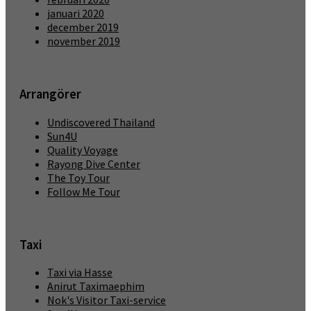
januari 2020
december 2019
november 2019
Arrangörer
Undiscovered Thailand
Sun4U
Quality Voyage
Rayong Dive Center
The Toy Tour
Follow Me Tour
Taxi
Taxi via Hasse
Anirut Taximaephim
Nok's Visitor Taxi-service