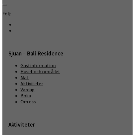
Följ:
Sjuan – Bali Residence
Gästinformation
Huset och området
Mat
Aktiviteter
Vardag
Boka
Om oss
Aktiviteter