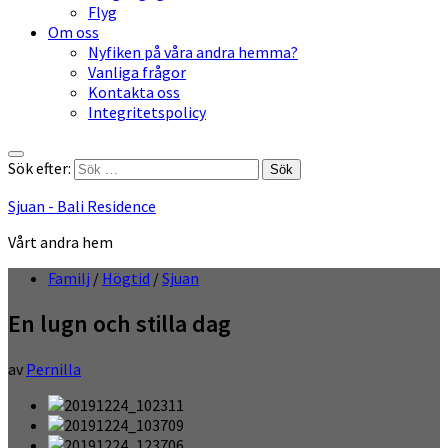
Flyg
Om oss
Nyfiken på våra andra hemma?
Vanliga frågor
Kontakta oss
Integritetspolicy
Sök efter:
Sjuan - Bali Residence
Vårt andra hem
Familj
/
Högtid
/
Sjuan
En lugn och stilla dag
av
Pernilla