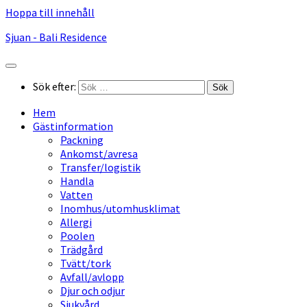
Hoppa till innehåll
Sjuan - Bali Residence
Sök efter:
Hem
Gästinformation
Packning
Ankomst/avresa
Transfer/logistik
Handla
Vatten
Inomhus/utomhusklimat
Allergi
Poolen
Trädgård
Tvätt/tork
Avfall/avlopp
Djur och odjur
Sjukvård