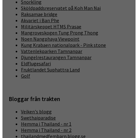
Snorkling
Sköldpaddsreservatet på Koh Man Nai
Raksamae bridge
Akvariet i Ban Phe
Militärskeppet HTMS Prasae
Mangroveskogen Tung Prong Thong
Noen Nangphaya Viewpoint
Kung Krabaen nationalpark - Pink stone
Vattenlekparken Tamnanpar
Djungelrestaurangen Tamnanpar
Eldflugesafari
Fruktlandet Suphattra Land
Golf
Bloggar från trakten
Veiken's blogg
Swethaiparadise
Hemma i Thailand - nr 1
Hemma i Thailand - nr 2
thailandmedfembarn.blogg.se