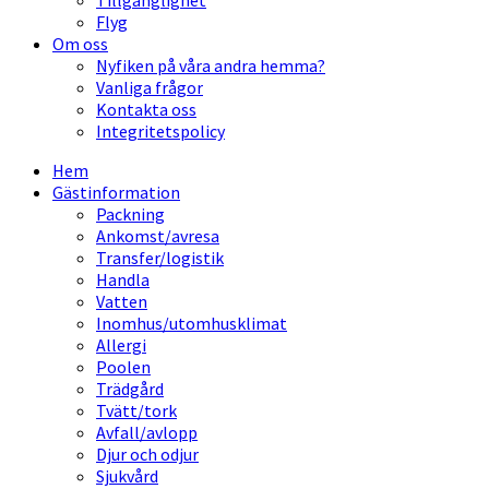
Tillgänglighet
Flyg
Om oss
Nyfiken på våra andra hemma?
Vanliga frågor
Kontakta oss
Integritetspolicy
Hem
Gästinformation
Packning
Ankomst/avresa
Transfer/logistik
Handla
Vatten
Inomhus/utomhusklimat
Allergi
Poolen
Trädgård
Tvätt/tork
Avfall/avlopp
Djur och odjur
Sjukvård