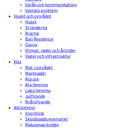
Språk och kommunikation
Vanliga problem
Huset och området
Huset
Stränderna
Byarna
Bali Residence
Öarna
Klimat, väder och årstider
Vägar och infrastruktur
Mat
Mat i området
Marknader
Äta ute
Äta hemma
Laga hemma
Julfirande
Nyårsfirande
Aktiviteter
Snorkling
Sköldpaddsreservatet
Raksamae bridge