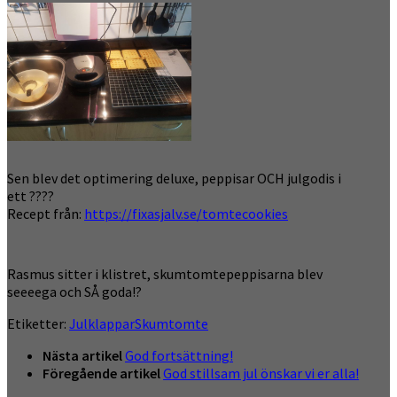
Sen blev det optimering deluxe, peppisar OCH julgodis i
ett ????
Recept från:
https://fixasjalv.se/tomtecookies
Rasmus sitter i klistret, skumtomtepeppisarna blev
seeeega och SÅ goda!?
Etiketter:
Julklappar
Skumtomte
Nästa artikel
God fortsättning!
Föregående artikel
God stillsam jul önskar vi er alla!