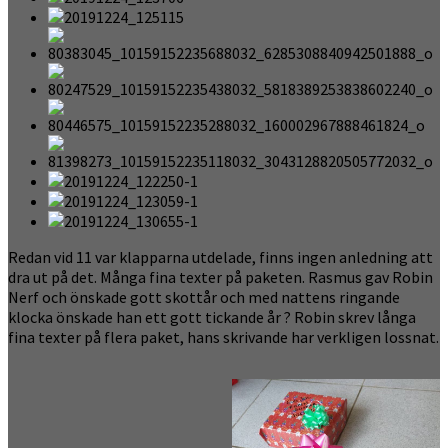
Redan vid 11 var klapparna utdelade, finns ingen anledning att
dra ut på det. Många fina texter på paketen. Rasmus gav Robin
Nerf och önskade gott skottår och med nattens ringande
klocka önskade han ett gott tickande år ? Robin skrev långa
fina texter på flera paket, hans skrivande har verkligen lossnat.