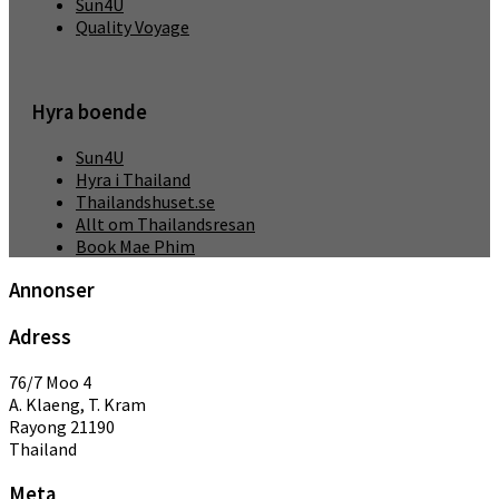
Sun4U
Quality Voyage
Hyra boende
Sun4U
Hyra i Thailand
Thailandshuset.se
Allt om Thailandsresan
Book Mae Phim
Annonser
Adress
76/7 Moo 4
A. Klaeng, T. Kram
Rayong 21190
Thailand
Meta