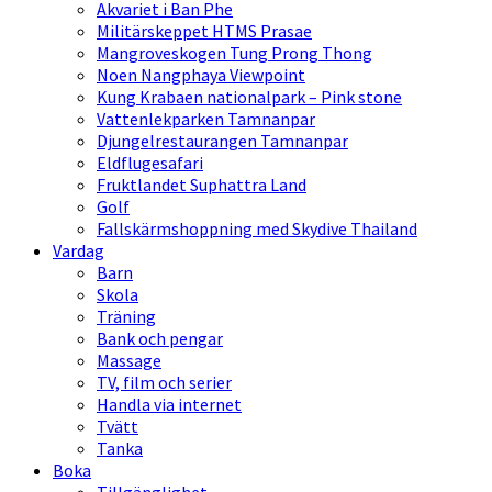
Akvariet i Ban Phe
Militärskeppet HTMS Prasae
Mangroveskogen Tung Prong Thong
Noen Nangphaya Viewpoint
Kung Krabaen nationalpark – Pink stone
Vattenlekparken Tamnanpar
Djungelrestaurangen Tamnanpar
Eldflugesafari
Fruktlandet Suphattra Land
Golf
Fallskärmshoppning med Skydive Thailand
Vardag
Barn
Skola
Träning
Bank och pengar
Massage
TV, film och serier
Handla via internet
Tvätt
Tanka
Boka