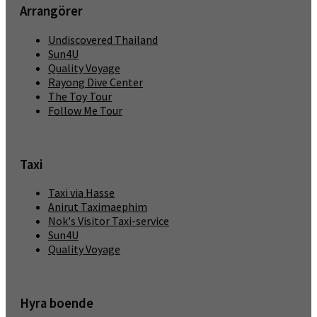
Arrangörer
Undiscovered Thailand
Sun4U
Quality Voyage
Rayong Dive Center
The Toy Tour
Follow Me Tour
Taxi
Taxi via Hasse
Anirut Taximaephim
Nok's Visitor Taxi-service
Sun4U
Quality Voyage
Hyra boende