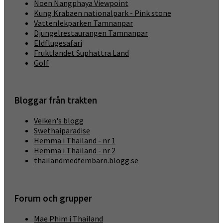
Noen Nangphaya Viewpoint
Kung Krabaen nationalpark - Pink stone
Vattenlekparken Tamnanpar
Djungelrestaurangen Tamnanpar
Eldflugesafari
Fruktlandet Suphattra Land
Golf
Bloggar från trakten
Veiken's blogg
Swethaiparadise
Hemma i Thailand - nr 1
Hemma i Thailand - nr 2
thailandmedfembarn.blogg.se
Forum och grupper
Mae Phim i Thailand