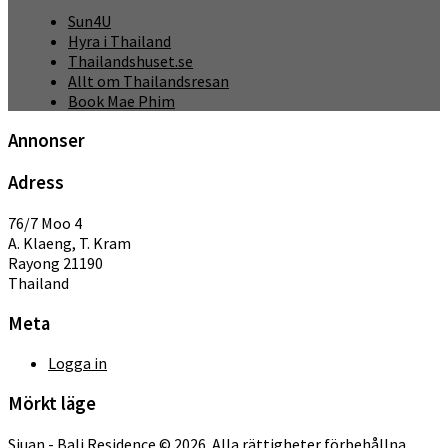
Sun4U
Hyra i Thailand
Thailandshuset.se
Allt om Thailandsresan
Book Mae Phim
Annonser
Adress
76/7 Moo 4
A. Klaeng, T. Kram
Rayong 21190
Thailand
Meta
Logga in
Mörkt läge
Sjuan - Bali Residence © 2026. Alla rättigheter förbehållna.