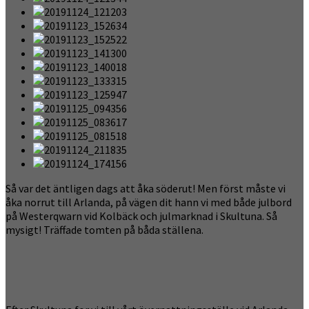
Så var det äntligen dags att åka söderut! Men först måste vi
åka norrut till Arlanda, på vägen dit hann vi med både julbord
på Westerqwarn vid Kolbäck och julmarknad i Skultuna. Så
mysigt! Träffade tomten på båda ställena.