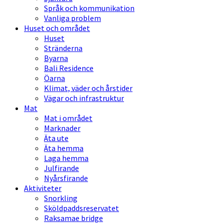
Språk och kommunikation
Vanliga problem
Huset och området
Huset
Stränderna
Byarna
Bali Residence
Öarna
Klimat, väder och årstider
Vägar och infrastruktur
Mat
Mat i området
Marknader
Äta ute
Äta hemma
Laga hemma
Julfirande
Nyårsfirande
Aktiviteter
Snorkling
Sköldpaddsreservatet
Raksamae bridge