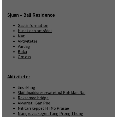
Sjuan – Bali Residence
Gästinformation
Huset och området
Mat
Aktiviteter
Vardag
Boka
Om oss
Aktiviteter
Snorkling
Sköldpaddsreservatet på Koh Man Nai
Raksamae bridge
Akvariet i Ban Phe
Militärskeppet HTMS Prasae
Mangroveskogen Tung Prong Thong