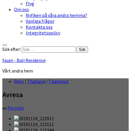
Flyg
Om oss
Nyfiken på våra andra hemma?
Vanliga frågor
Kontakta oss
Integritetspolicy
Sök efter:
Sjuan - Bali Residence
Vårt andra hem
Resa
/
Thailand
/
Thaimout
Avresa
av
Pernilla