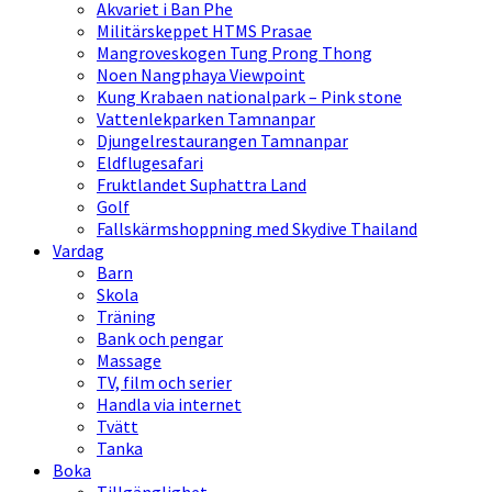
Akvariet i Ban Phe
Militärskeppet HTMS Prasae
Mangroveskogen Tung Prong Thong
Noen Nangphaya Viewpoint
Kung Krabaen nationalpark – Pink stone
Vattenlekparken Tamnanpar
Djungelrestaurangen Tamnanpar
Eldflugesafari
Fruktlandet Suphattra Land
Golf
Fallskärmshoppning med Skydive Thailand
Vardag
Barn
Skola
Träning
Bank och pengar
Massage
TV, film och serier
Handla via internet
Tvätt
Tanka
Boka