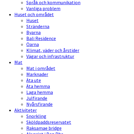
Språk och kommunikation
Vanliga problem
Huset och området
Huset
Stränderna
Byarna
Bali Residence
Öarna
Klimat, väder och årstider
Vägar och infrastruktur
Mat
Mat i området
Marknader
Äta ute
Äta hemma
Laga hemma
Julfirande
Nyårsfirande
Aktiviteter
Snorkling
Sköldpaddsreservatet
Raksamae bridge