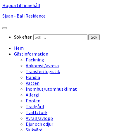
Hoppa till innehåll
Sjuan - Bali Residence
Sök efter:
Hem
Gästinformation
Packning
Ankomst/avresa
Transfer/logistik
Handla
Vatten
Inomhus/utomhusklimat
Allergi
Poolen
Trädgård
Tvätt/tork
Avfall/avlopp
Djur och odjur
Sjukvård