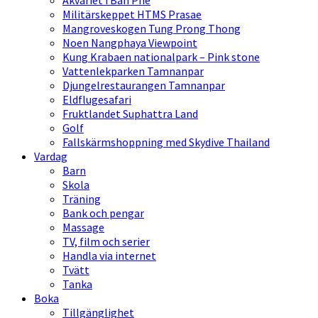
Akvariet i Ban Phe
Militärskeppet HTMS Prasae
Mangroveskogen Tung Prong Thong
Noen Nangphaya Viewpoint
Kung Krabaen nationalpark – Pink stone
Vattenlekparken Tamnanpar
Djungelrestaurangen Tamnanpar
Eldflugesafari
Fruktlandet Suphattra Land
Golf
Fallskärmshoppning med Skydive Thailand
Vardag
Barn
Skola
Träning
Bank och pengar
Massage
TV, film och serier
Handla via internet
Tvätt
Tanka
Boka
Tillgänglighet