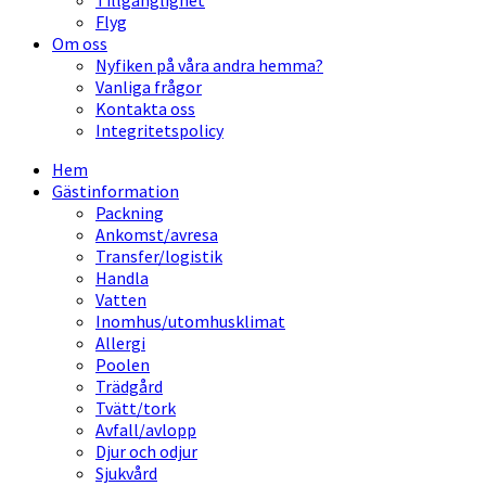
Tillgänglighet
Flyg
Om oss
Nyfiken på våra andra hemma?
Vanliga frågor
Kontakta oss
Integritetspolicy
Hem
Gästinformation
Packning
Ankomst/avresa
Transfer/logistik
Handla
Vatten
Inomhus/utomhusklimat
Allergi
Poolen
Trädgård
Tvätt/tork
Avfall/avlopp
Djur och odjur
Sjukvård