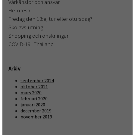
Vårkänslor och ansvar
Hemresa
Fredag den 13:e, tur eller otursdag?
Skolavslutning
Shopping och önskningar
COVID-19 i Thailand
Arkiv
september 2024
oktober 2021
mars 2020
februari 2020
januari 2020
december 2019
november 2019