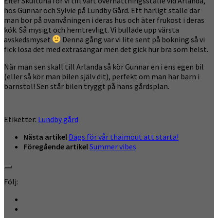
Efter Skultuna for vi till vårt övernattningsställe vid Arlanda,
hos Gunnar och Sylvie på Lundby Gård. Ett härligt ställe där
man bor på ovanvåningen i deras hus och äter frukost i deras
kök. Så mysigt och hemtrevligt. Vi bullade upp värsta
avskedsmyset
Denna gång var vi lite sent på bokning så vi
fick lösa det med extrasängar men det gick hur bra som helst.
När man sen skall till Arlanda så kör Gunnar en i ens egen bil
(eller så kör man bilen själv dit), perfekt om man har barn i
barnstol! Sen står bilen tryggt på hans gårdsplan.
Etiketter:
Lundby gård
Nästa artikel
Dags för vår thaimout att starta!
Föregående artikel
Summer vibes
Följ: