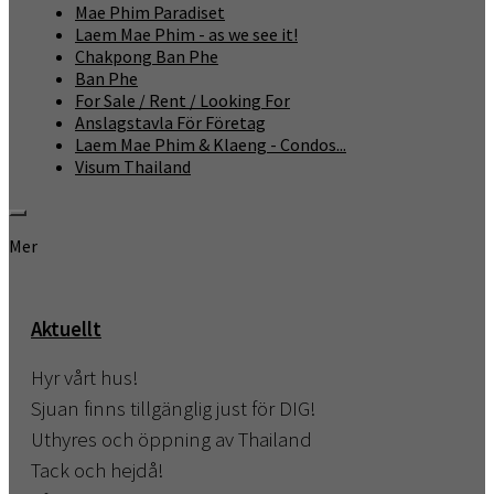
Mae Phim Paradiset
Laem Mae Phim - as we see it!
Chakpong Ban Phe
Ban Phe
For Sale / Rent / Looking For
Anslagstavla För Företag
Laem Mae Phim & Klaeng - Condos...
Visum Thailand
Mer
Aktuellt
Hyr vårt hus!
Sjuan finns tillgänglig just för DIG!
Uthyres och öppning av Thailand
Tack och hejdå!